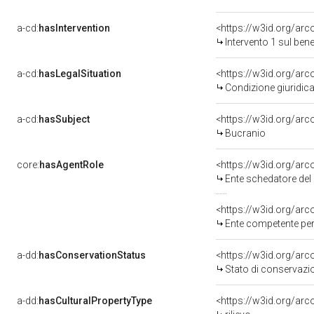
a-cd:
hasIntervention
<https://w3id.org/arc
Intervento 1 sul be
a-cd:
hasLegalSituation
<https://w3id.org/arc
Condizione giuridica
a-cd:
hasSubject
<https://w3id.org/a
Bucranio
core:
hasAgentRole
<https://w3id.org/ar
Ente schedatore del 
<https://w3id.org/ar
Ente competente per tutela de
a-dd:
hasConservationStatus
<https://w3id.org/ar
Stato di conservazi
a-dd:
hasCulturalPropertyType
<https://w3id.org/a