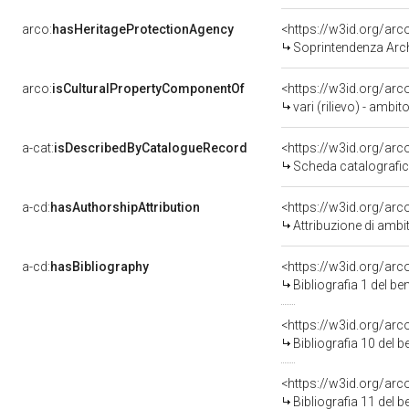
arco:
hasHeritageProtectionAgency
<https://w3id.org/a
Soprintendenza Arche
arco:
isCulturalPropertyComponentOf
<https://w3id.org/ar
vari (rilievo) - ambit
a-cat:
isDescribedByCatalogueRecord
<https://w3id.org/a
Scheda catalografi
a-cd:
hasAuthorshipAttribution
Attribuzione di ambi
a-cd:
hasBibliography
<https://w3id.org/ar
Bibliografia 1 del b
<https://w3id.org/ar
Bibliografia 10 del 
<https://w3id.org/ar
Bibliografia 11 del 