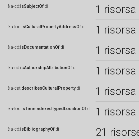
1 risorsa
è
a-cd:
isSubjectOf
di
1 risorsa
è
a-loc:
isCulturalPropertyAddressOf
di
1 risorsa
è
a-cd:
isDocumentationOf
di
1 risorsa
è
a-cd:
isAuthorshipAttributionOf
di
1 risorsa
è
a-cat:
describesCulturalProperty
di
1 risorsa
è
a-loc:
isTimeIndexedTypedLocationOf
di
21 risors
è
a-cd:
isBibliographyOf
di