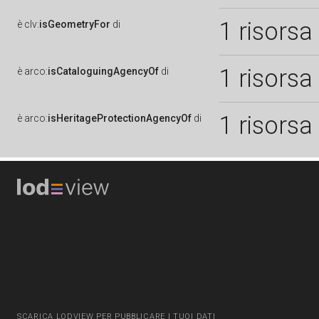
1 risorsa
è
clv:
isGeometryFor
di
1 risorsa
è
arco:
isCataloguingAgencyOf
di
1 risorsa
è
arco:
isHeritageProtectionAgencyOf
di
SCARICA LODVIEW PER PUBBLICARE I TUOI DATI