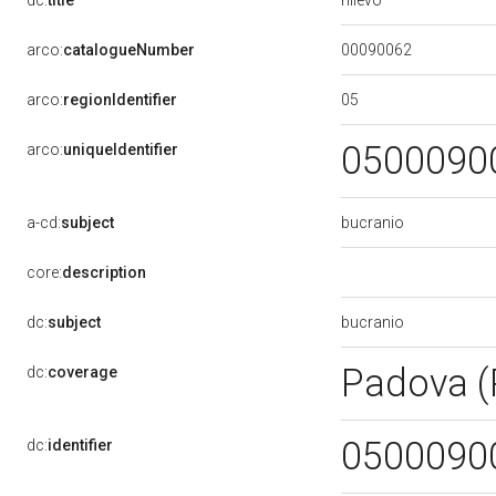
dc:
title
00090062
arco:
catalogueNumber
05
arco:
regionIdentifier
0500090
arco:
uniqueIdentifier
bucranio
a-cd:
subject
core:
description
bucranio
dc:
subject
Padova 
dc:
coverage
0500090
dc:
identifier