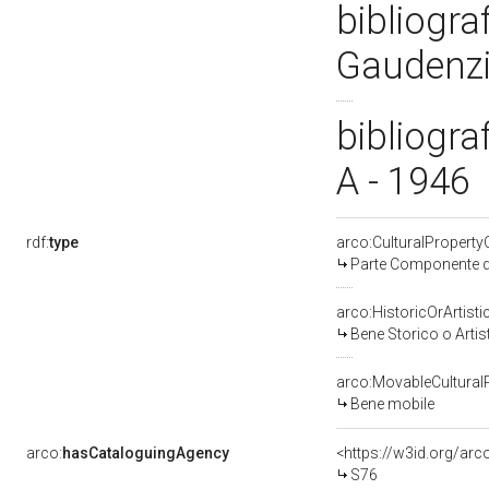
bibliogra
Gaudenzi
bibliogra
A - 1946
rdf:
type
arco:CulturalPropert
Parte Componente di
arco:HistoricOrArtisti
Bene Storico o Artis
arco:MovableCultural
Bene mobile
arco:
hasCataloguingAgency
<https://w3id.org/a
S76