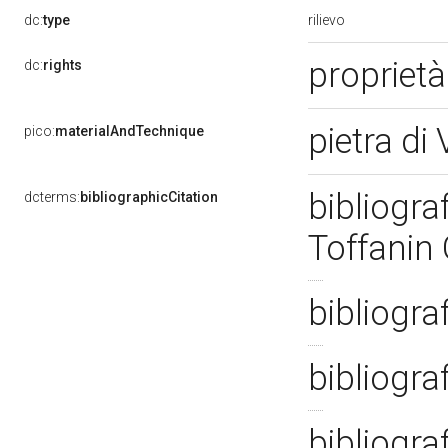
rilievo
dc:
type
propriet
dc:
rights
pietra di
pico:
materialAndTechnique
bibliogra
dcterms:
bibliographicCitation
Toffanin
bibliogra
bibliogra
bibliogra