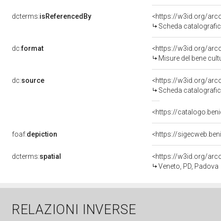
dcterms:
isReferencedBy
<https://w3id.org/a
Scheda catalografi
dc:
format
<https://w3id.org/ar
Misure del bene cul
dc:
source
<https://w3id.org/a
Scheda catalografi
<https://catalogo.beni
foaf:
depiction
<https://sigecweb.be
dcterms:
spatial
<https://w3id.org/a
Veneto, PD, Padova
RELAZIONI INVERSE