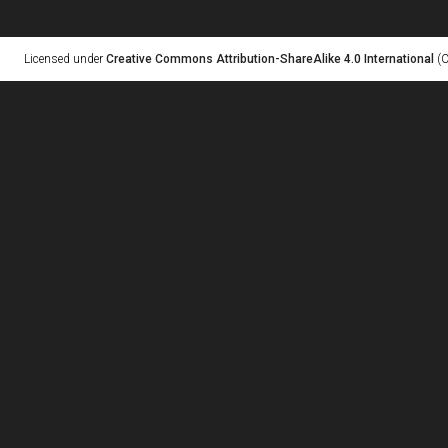
Licensed under
Creative Commons Attribution-ShareAlike 4.0 International
(C