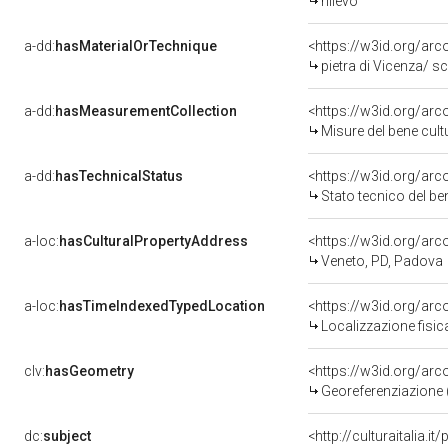
rilievo
a-dd:
hasMaterialOrTechnique
<https://w3id.org/arc
pietra di Vicenza/ sc
a-dd:
hasMeasurementCollection
<https://w3id.org/ar
Misure del bene cul
a-dd:
hasTechnicalStatus
<https://w3id.org/ar
Stato tecnico del b
a-loc:
hasCulturalPropertyAddress
<https://w3id.org/a
Veneto, PD, Padova
a-loc:
hasTimeIndexedTypedLocation
<https://w3id.org/ar
Localizzazione fisic
clv:
hasGeometry
<https://w3id.org/ar
Georeferenziazione 
dc:
subject
<http://culturaitalia.