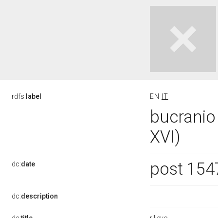
rdfs:
label
EN
IT
bucranio 
XVI)
post 154
dc:
date
dc:
description
rilievo