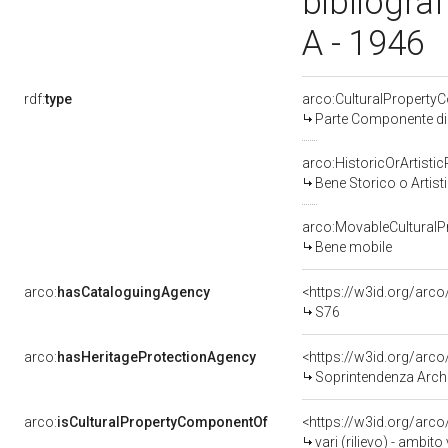
bibliograf
A - 1946
rdf:
type
arco:CulturalPropert
Parte Componente di 
arco:HistoricOrArtistic
Bene Storico o Artist
arco:MovableCulturalP
Bene mobile
arco:
hasCataloguingAgency
<https://w3id.org/ar
S76
arco:
hasHeritageProtectionAgency
<https://w3id.org/ar
Soprintendenza Archeo
arco:
isCulturalPropertyComponentOf
<https://w3id.org/arc
vari (rilievo) - ambito