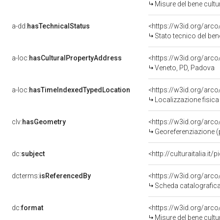
Misure del bene cult
a-dd:
hasTechnicalStatus
<https://w3id.org/arc
Stato tecnico del be
a-loc:
hasCulturalPropertyAddress
<https://w3id.org/ar
Veneto, PD, Padova
a-loc:
hasTimeIndexedTypedLocation
<https://w3id.org/ar
Localizzazione fisic
clv:
hasGeometry
<https://w3id.org/ar
Georeferenziazione (
dc:
subject
<http://culturaitalia.i
dcterms:
isReferencedBy
<https://w3id.org/ar
Scheda catalografic
dc:
format
<https://w3id.org/ar
Misure del bene cult