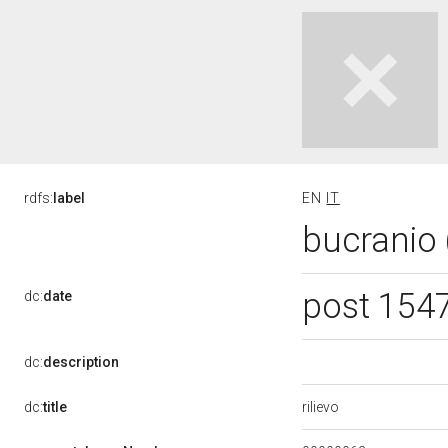
rdfs:
label
EN
IT
bucranio (
post 154
dc:
date
dc:
description
rilievo
dc:
title