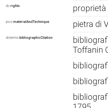
proprietà
dc:
rights
pietra di
pico:
materialAndTechnique
bibliograf
dcterms:
bibliographicCitation
Toffanin 
bibliograf
bibliogra
bibliograf
1795