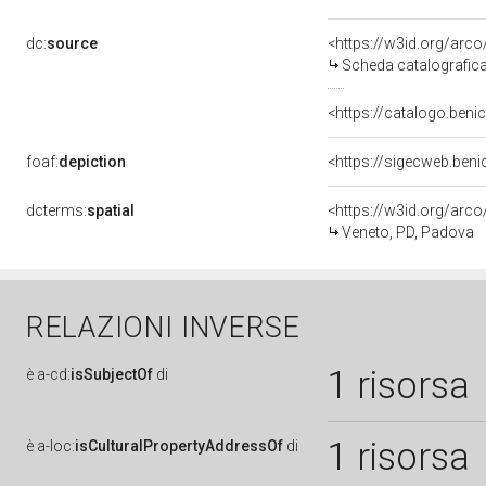
dc:
source
<https://w3id.org/ar
Scheda catalografic
<https://catalogo.benic
foaf:
depiction
<https://sigecweb.ben
dcterms:
spatial
<https://w3id.org/ar
Veneto, PD, Padova
RELAZIONI INVERSE
1 risorsa
è
a-cd:
isSubjectOf
di
1 risorsa
è
a-loc:
isCulturalPropertyAddressOf
di