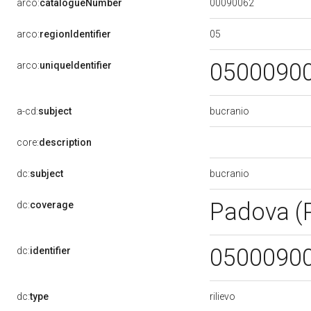
00090062
arco:
catalogueNumber
05
arco:
regionIdentifier
0500090
arco:
uniqueIdentifier
bucranio
a-cd:
subject
core:
description
bucranio
dc:
subject
Padova (
dc:
coverage
0500090
dc:
identifier
rilievo
dc:
type