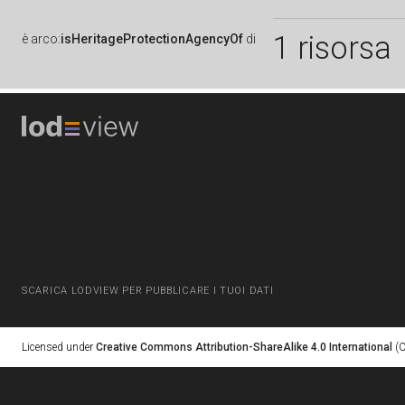
1 risorsa
è
arco:
isHeritageProtectionAgencyOf
di
SCARICA LODVIEW PER PUBBLICARE I TUOI DATI
Licensed under
Creative Commons Attribution-ShareAlike 4.0 International
(C