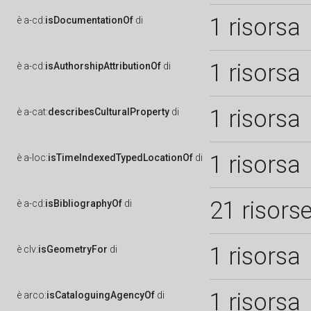
1 risorsa
è
a-cd:
isDocumentationOf
di
1 risorsa
è
a-cd:
isAuthorshipAttributionOf
di
1 risorsa
è
a-cat:
describesCulturalProperty
di
1 risorsa
è
a-loc:
isTimeIndexedTypedLocationOf
di
21 risors
è
a-cd:
isBibliographyOf
di
1 risorsa
è
clv:
isGeometryFor
di
1 risorsa
è
arco:
isCataloguingAgencyOf
di