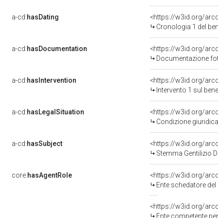
a-cd:
hasDating
<https://w3id.org/ar
Cronologia 1 del b
a-cd:
hasDocumentation
Documentazione foto
a-cd:
hasIntervention
<https://w3id.org/arc
Intervento 1 sul be
a-cd:
hasLegalSituation
<https://w3id.org/arc
Condizione giuridica
a-cd:
hasSubject
<https://w3id.org/a
Stemma Gentilizio 
core:
hasAgentRole
<https://w3id.org/ar
Ente schedatore del 
<https://w3id.org/ar
Ente competente per tutela de