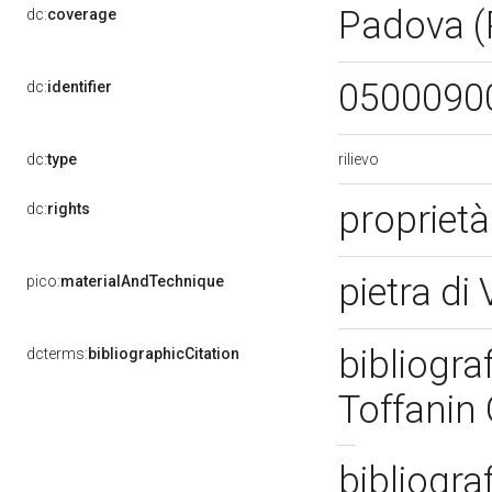
Padova 
dc:
coverage
0500090
dc:
identifier
rilievo
dc:
type
propriet
dc:
rights
pietra di
pico:
materialAndTechnique
bibliogra
dcterms:
bibliographicCitation
Toffanin
bibliogra