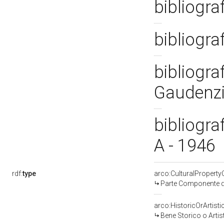
bibliogra
bibliogra
bibliogra
Gaudenzi
bibliogra
A - 1946
rdf:
type
arco:CulturalPropert
Parte Componente di
arco:HistoricOrArtisti
Bene Storico o Artis