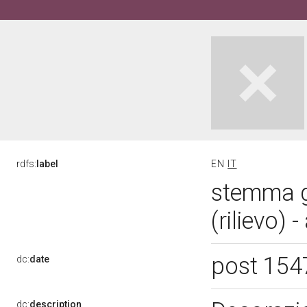
rdfs:
label
EN
IT
stemma g
(rilievo)
post 154
dc:
date
dc:
description