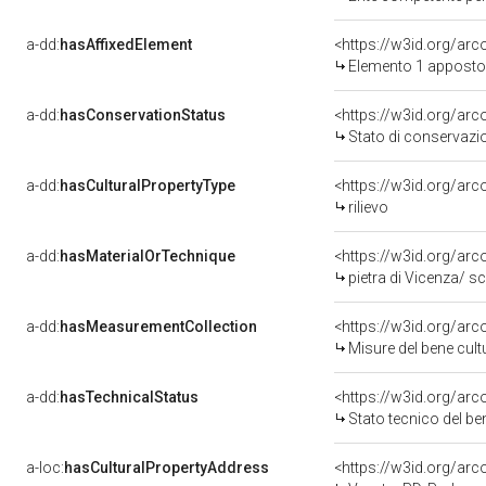
a-dd:
hasAffixedElement
<https://w3id.org/ar
Elemento 1 apposto
a-dd:
hasConservationStatus
<https://w3id.org/ar
Stato di conservazi
a-dd:
hasCulturalPropertyType
<https://w3id.org/a
rilievo
a-dd:
hasMaterialOrTechnique
<https://w3id.org/arc
pietra di Vicenza/ sc
a-dd:
hasMeasurementCollection
<https://w3id.org/ar
Misure del bene cul
a-dd:
hasTechnicalStatus
<https://w3id.org/ar
Stato tecnico del b
a-loc:
hasCulturalPropertyAddress
<https://w3id.org/a