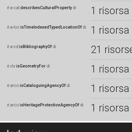
1 risorsa
è
a-cat:
describesCulturalProperty
di
1 risorsa
è
a-loc:
isTimeIndexedTypedLocationOf
di
21 risors
è
a-cd:
isBibliographyOf
di
1 risorsa
è
clv:
isGeometryFor
di
1 risorsa
è
arco:
isCataloguingAgencyOf
di
1 risorsa
è
arco:
isHeritageProtectionAgencyOf
di