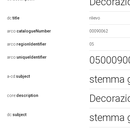
Decorazi
rilievo
dc:
title
00090062
arco:
catalogueNumber
05
arco:
regionIdentifier
0500090
arco:
uniqueIdentifier
stemma g
a-cd:
subject
Decorazi
core:
description
stemma g
dc:
subject