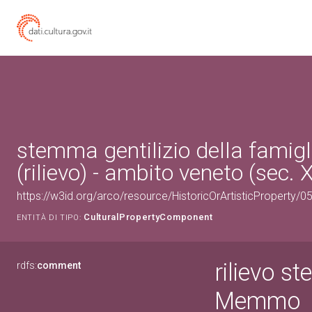
stemma gentilizio della fami
(rilievo) - ambito veneto (sec. 
https://w3id.org/arco/resource/HistoricOrArtisticProperty
CulturalPropertyComponent
ENTITÀ DI TIPO:
rilievo s
rdfs:
comment
Memmo