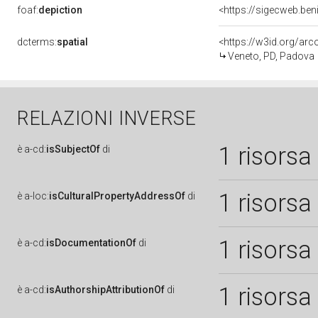
foaf:
depiction
<https://sigecweb.be
dcterms:
spatial
<https://w3id.org/a
Veneto, PD, Padova
RELAZIONI INVERSE
1 risorsa
è
a-cd:
isSubjectOf
di
1 risorsa
è
a-loc:
isCulturalPropertyAddressOf
di
1 risorsa
è
a-cd:
isDocumentationOf
di
1 risorsa
è
a-cd:
isAuthorshipAttributionOf
di