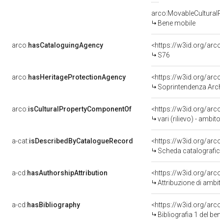
arco:MovableCultural
Bene mobile
arco:
hasCataloguingAgency
<https://w3id.org/a
S76
arco:
hasHeritageProtectionAgency
<https://w3id.org/a
Soprintendenza Arche
arco:
isCulturalPropertyComponentOf
<https://w3id.org/ar
vari (rilievo) - ambit
a-cat:
isDescribedByCatalogueRecord
<https://w3id.org/a
Scheda catalografi
a-cd:
hasAuthorshipAttribution
Attribuzione di ambi
a-cd:
hasBibliography
<https://w3id.org/ar
Bibliografia 1 del b