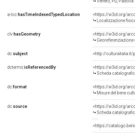
Veneto, PD, Padova
a-loc:
hasTimeIndexedTypedLocation
<https://w3id.org/ar
Localizzazione fisic
clv:
hasGeometry
<https://w3id.org/ar
Georeferenziazione 
dc:
subject
<http://culturaitalia.
dcterms:
isReferencedBy
<https://w3id.org/a
Scheda catalografi
dc:
format
<https://w3id.org/ar
Misure del bene cul
dc:
source
<https://w3id.org/a
Scheda catalografi
<https://catalogo.beni