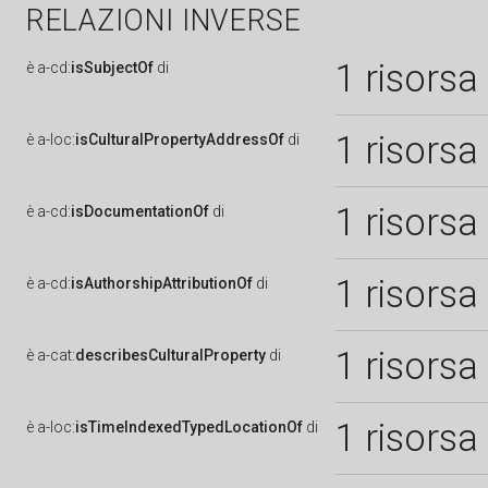
RELAZIONI INVERSE
1 risorsa
è
a-cd:
isSubjectOf
di
1 risorsa
è
a-loc:
isCulturalPropertyAddressOf
di
1 risorsa
è
a-cd:
isDocumentationOf
di
1 risorsa
è
a-cd:
isAuthorshipAttributionOf
di
1 risorsa
è
a-cat:
describesCulturalProperty
di
1 risorsa
è
a-loc:
isTimeIndexedTypedLocationOf
di