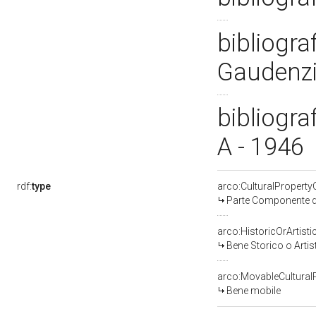
bibliogra
Gaudenzi
bibliogra
A - 1946
rdf:
type
arco:CulturalPropert
Parte Componente di
arco:HistoricOrArtisti
Bene Storico o Artis
arco:MovableCultural
Bene mobile