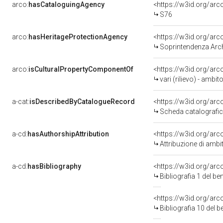
arco:
hasCataloguingAgency
<https://w3id.org/a
S76
arco:
hasHeritageProtectionAgency
<https://w3id.org/a
Soprintendenza Arche
arco:
isCulturalPropertyComponentOf
<https://w3id.org/ar
vari (rilievo) - ambit
a-cat:
isDescribedByCatalogueRecord
<https://w3id.org/a
Scheda catalografi
a-cd:
hasAuthorshipAttribution
Attribuzione di ambi
a-cd:
hasBibliography
<https://w3id.org/ar
Bibliografia 1 del b
<https://w3id.org/ar
Bibliografia 10 del 