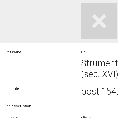
rdfs:
label
EN
IT
Strumenti
(sec. XVI
post 154
dc:
date
dc:
description
rilievo