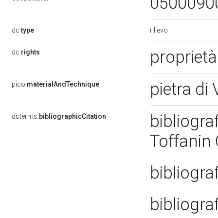
0500090
rilievo
dc:
type
propriet
dc:
rights
pietra di
pico:
materialAndTechnique
bibliogra
dcterms:
bibliographicCitation
Toffanin
bibliogra
bibliogra