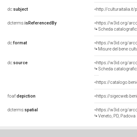
dc:
subject
<http://culturaitalia.
dcterms:
isReferencedBy
<https://w3id.org/a
Scheda catalografi
dc:
format
<https://w3id.org/ar
Misure del bene cul
dc:
source
<https://w3id.org/a
Scheda catalografi
<https://catalogo.beni
foaf:
depiction
<https://sigecweb.be
dcterms:
spatial
<https://w3id.org/a
Veneto, PD, Padova