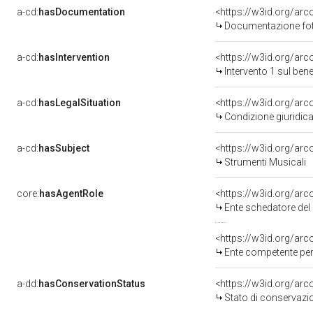
a-cd:
hasDocumentation
Documentazione foto
a-cd:
hasIntervention
<https://w3id.org/arc
Intervento 1 sul be
a-cd:
hasLegalSituation
<https://w3id.org/arc
Condizione giuridica
a-cd:
hasSubject
<https://w3id.org/a
Strumenti Musicali
core:
hasAgentRole
<https://w3id.org/ar
Ente schedatore del 
<https://w3id.org/ar
Ente competente per tutela de
a-dd:
hasConservationStatus
<https://w3id.org/ar
Stato di conservazi