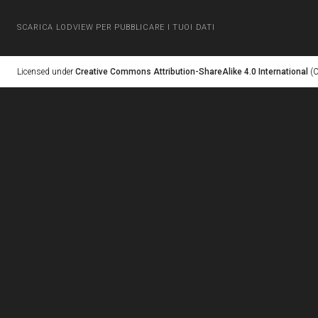
SCARICA LODVIEW PER PUBBLICARE I TUOI DATI
Licensed under
Creative Commons Attribution-ShareAlike 4.0 International
(C