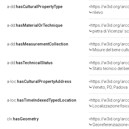
a-dd:
hasCulturalPropertyType
<https://w3id.org/a
rilievo
a-dd:
hasMaterialOrTechnique
<https://w3id.org/arc
pietra di Vicenza/ sc
a-dd:
hasMeasurementCollection
<https://w3id.org/ar
Misure del bene cul
a-dd:
hasTechnicalStatus
<https://w3id.org/ar
Stato tecnico del b
a-loc:
hasCulturalPropertyAddress
<https://w3id.org/a
Veneto, PD, Padova
a-loc:
hasTimeIndexedTypedLocation
<https://w3id.org/ar
Localizzazione fisic
clv:
hasGeometry
<https://w3id.org/ar
Georeferenziazione 