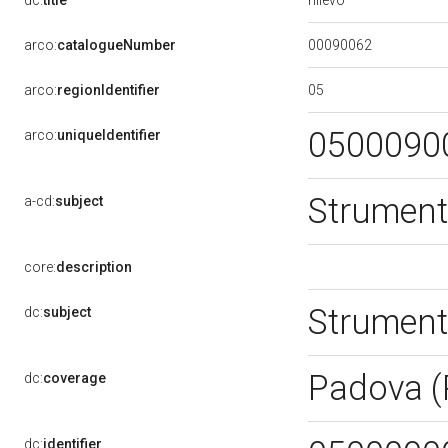
dc:
title
00090062
arco:
catalogueNumber
05
arco:
regionIdentifier
0500090
arco:
uniqueIdentifier
Strument
a-cd:
subject
core:
description
Strument
dc:
subject
Padova 
dc:
coverage
dc:
identifier