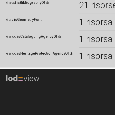
21 risors
è
a-cd:
isBibliographyOf
di
1 risorsa
è
clv:
isGeometryFor
di
1 risorsa
è
arco:
isCataloguingAgencyOf
di
1 risorsa
è
arco:
isHeritageProtectionAgencyOf
di