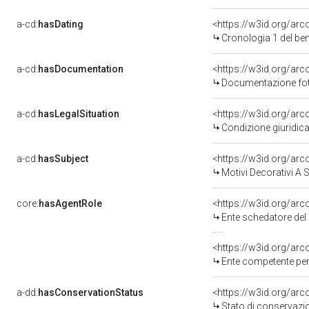
a-cd:
hasDating
<https://w3id.org/ar
Cronologia 1 del b
a-cd:
hasDocumentation
<https://w3id.org/a
Documentazione foto
a-cd:
hasLegalSituation
<https://w3id.org/arc
Condizione giuridica
a-cd:
hasSubject
<https://w3id.org/a
Motivi Decorativi A 
core:
hasAgentRole
<https://w3id.org/ar
Ente schedatore del 
<https://w3id.org/ar
Ente competente per 
a-dd:
hasConservationStatus
<https://w3id.org/ar
Stato di conservazi