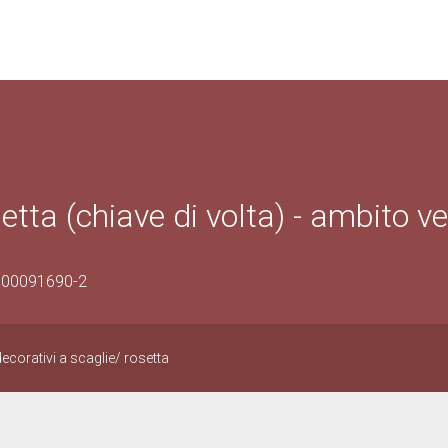
setta (chiave di volta) - ambito v
0500091690-2
decorativi a scaglie/ rosetta