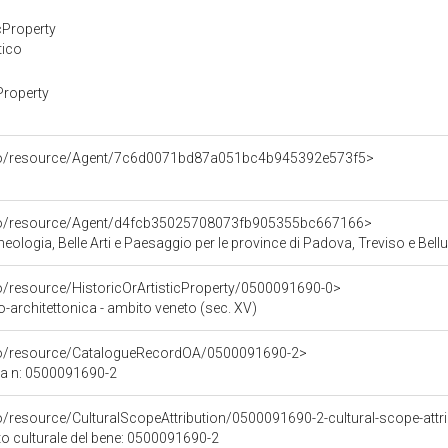
cProperty
tico
Property
rco/resource/Agent/7c6d0071bd87a051bc4b945392e573f5>
rco/resource/Agent/d4fcb35025708073fb905355bc667166>
ologia, Belle Arti e Paesaggio per le province di Padova, Treviso e Bell
co/resource/HistoricOrArtisticProperty/0500091690-0>
-architettonica - ambito veneto (sec. XV)
rco/resource/CatalogueRecordOA/0500091690-2>
ca n: 0500091690-2
o/resource/CulturalScopeAttribution/0500091690-2-cultural-scope-attr
to culturale del bene: 0500091690-2