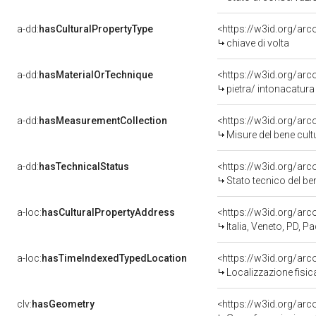
a-dd:
hasCulturalPropertyType
<https://w3id.org/a
chiave di volta
a-dd:
hasMaterialOrTechnique
<https://w3id.org/arc
pietra/ intonacatura
a-dd:
hasMeasurementCollection
<https://w3id.org/ar
Misure del bene cul
a-dd:
hasTechnicalStatus
<https://w3id.org/ar
Stato tecnico del b
a-loc:
hasCulturalPropertyAddress
<https://w3id.org/a
Italia, Veneto, PD, P
a-loc:
hasTimeIndexedTypedLocation
<https://w3id.org/ar
Localizzazione fisic
clv:
hasGeometry
<https://w3id.org/ar