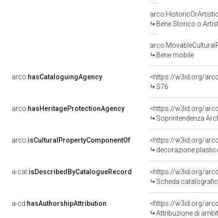
arco:HistoricOrArtisti
Bene Storico o Artis
arco:MovableCultural
Bene mobile
arco:
hasCataloguingAgency
<https://w3id.org/a
S76
arco:
hasHeritageProtectionAgency
<https://w3id.org/a
Soprintendenza Arche
arco:
isCulturalPropertyComponentOf
<https://w3id.org/ar
decorazione plastico
a-cat:
isDescribedByCatalogueRecord
<https://w3id.org/a
Scheda catalografi
a-cd:
hasAuthorshipAttribution
<https://w3id.org/arc
Attribuzione di ambi