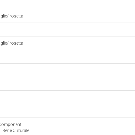
aglie/ rosetta
aglie/ rosetta
yComponent
 Bene Culturale