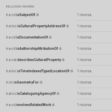
RELAZIONI INVERSE
è
a-cd:
isSubjectOf
di
1 risorsa
è
a-loc:
isCulturalPropertyAddressOf
di
1 risorsa
è
a-cd:
isDocumentationOf
di
1 risorsa
è
a-cd:
isAuthorshipAttributionOf
di
1 risorsa
è
a-cat:
describesCulturalProperty
di
1 risorsa
è
a-loc:
isTimeIndexedTypedLocationOf
di
1 risorsa
è
clv:
isGeometryFor
di
1 risorsa
è
arco:
isCataloguingAgencyOf
di
1 risorsa
è
a-cd:
involvesRelatedWork
di
1 risorsa