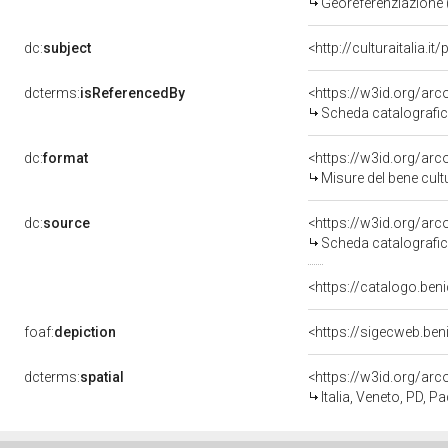
Georeferenziazione 
dc:
subject
<http://culturaitalia.
dcterms:
isReferencedBy
<https://w3id.org/a
Scheda catalografi
dc:
format
<https://w3id.org/ar
Misure del bene cul
dc:
source
<https://w3id.org/a
Scheda catalografi
<https://catalogo.beni
foaf:
depiction
<https://sigecweb.be
dcterms:
spatial
<https://w3id.org/a
Italia, Veneto, PD, P