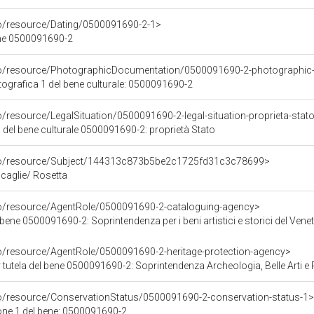
co/resource/Dating/0500091690-2-1>
ene 0500091690-2
rco/resource/PhotographicDocumentation/0500091690-2-photographic
grafica 1 del bene culturale: 0500091690-2
o/resource/LegalSituation/0500091690-2-legal-situation-proprieta-stat
 del bene culturale 0500091690-2: proprietà Stato
rco/resource/Subject/144313c873b5be2c1725fd31c3c78699>
Scaglie/ Rosetta
co/resource/AgentRole/0500091690-2-cataloguing-agency>
bene 0500091690-2: Soprintendenza per i beni artistici e storici del Vene
co/resource/AgentRole/0500091690-2-heritage-protection-agency>
tutela del bene 0500091690-2: Soprintendenza Archeologia, Belle Arti e 
co/resource/ConservationStatus/0500091690-2-conservation-status-1>
one 1 del bene: 0500091690-2