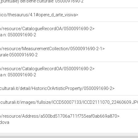
(puntuale) del bene culturale: 0500091690-2
it/pico/thesaurus/4.1#opere_d_arte_visiva>
rco/resource/CatalogueRecordOA/0500091690-2>
ca n: 0500091690-2
co/resource/MeasurementCollection/0500091690-2-1>
turale 0500091690-2
rco/resource/CatalogueRecordOA/0500091690-2>
ca n: 0500091690-2
culturali.it/detail/HistoricOrArtisticProperty/0500091690-2>
niculturali.it/images/fullsize/ICCD50007133/ICCD2111070_22460609.J
rco/resource/Address/a500bd51706a711f755eaf0ab669a870>
adova