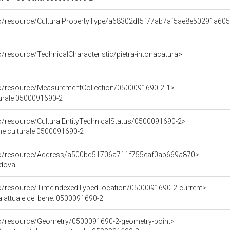
rco/resource/CulturalPropertyType/a68302df5f77ab7af5ae8e50291a60
o/resource/TechnicalCharacteristic/pietra-intonacatura>
co/resource/MeasurementCollection/0500091690-2-1>
turale 0500091690-2
co/resource/CulturalEntityTechnicalStatus/0500091690-2>
ene culturale 0500091690-2
rco/resource/Address/a500bd51706a711f755eaf0ab669a870>
adova
co/resource/TimeIndexedTypedLocation/0500091690-2-current>
a attuale del bene: 0500091690-2
co/resource/Geometry/0500091690-2-geometry-point>