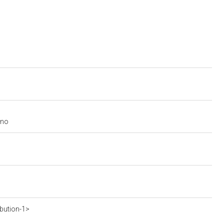
uno
ibution-1>