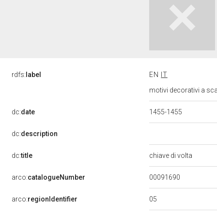
rdfs:
label
EN
IT
motivi decorativi a sca
dc:
date
1455-1455
dc:
description
dc:
title
chiave di volta
00091690
arco:
catalogueNumber
05
arco:
regionIdentifier