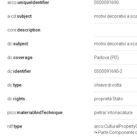
arco:
uniqueIdentifier
0500091690
a-cd:
subject
motivi decorativi a sc
core:
description
dc:
subject
motivi decorativi a sc
dc:
coverage
Padova (PD)
dc:
identifier
0500091690-2
dc:
type
chiave di volta
dc:
rights
proprietà Stato
pico:
materialAndTechnique
pietra/ intonacatura
rdf:
type
arco:CulturalPropert
Parte Componente di