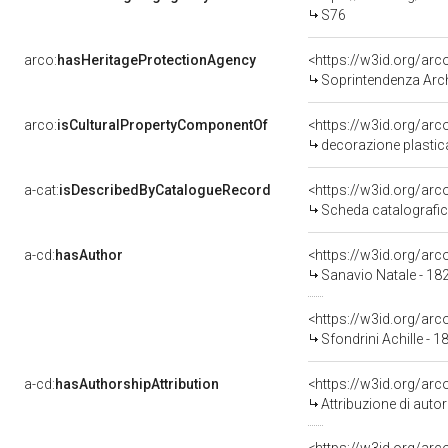
S76
arco:
hasHeritageProtectionAgency
<https://w3id.org/a
Soprintendenza Arche
arco:
isCulturalPropertyComponentOf
<https://w3id.org/ar
decorazione plastica,
a-cat:
isDescribedByCatalogueRecord
<https://w3id.org/a
Scheda catalografi
a-cd:
hasAuthor
<https://w3id.org/a
Sanavio Natale - 18
<https://w3id.org/a
Sfondrini Achille - 
a-cd:
hasAuthorshipAttribution
<https://w3id.org/ar
Attribuzione di auto