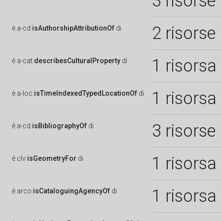
3 risorse
2 risorse
è
a-cd:
isAuthorshipAttributionOf
di
1 risorsa
è
a-cat:
describesCulturalProperty
di
1 risorsa
è
a-loc:
isTimeIndexedTypedLocationOf
di
3 risorse
è
a-cd:
isBibliographyOf
di
1 risorsa
è
clv:
isGeometryFor
di
1 risorsa
è
arco:
isCataloguingAgencyOf
di