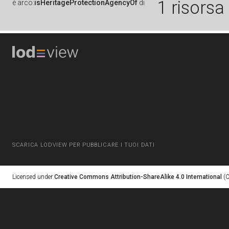
1 risorsa
è
arco:
isHeritageProtectionAgencyOf
di
SCARICA LODVIEW PER PUBBLICARE I TUOI DATI
Licensed under
Creative Commons Attribution-ShareAlike 4.0 International
(C