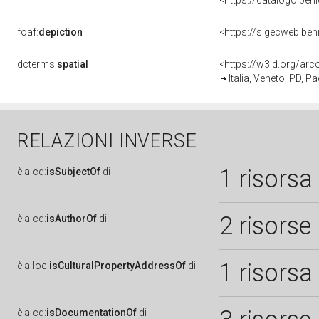
<https://catalogo.beni
foaf:
depiction
<https://sigecweb.be
dcterms:
spatial
<https://w3id.org/a
Italia, Veneto, PD, P
RELAZIONI INVERSE
1 risorsa
è
a-cd:
isSubjectOf
di
2 risorse
è
a-cd:
isAuthorOf
di
1 risorsa
è
a-loc:
isCulturalPropertyAddressOf
di
è
a-cd:
isDocumentationOf
di