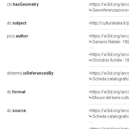
clv:
hasGeometry
<https://w3id.org/ar
Georeferenziazione 
dc:
subject
<http://culturaitalia.
pico:
author
<https://w3id.org/a
Sanavio Natale - 18
<https://w3id.org/a
Sfondrini Achille - 
dcterms:
isReferencedBy
<https://w3id.org/a
Scheda catalografi
dc:
format
<https://w3id.org/ar
Misure del bene cul
dc:
source
<https://w3id.org/a
Scheda catalografi