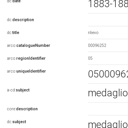
1883-18
dc:
date
dc:
description
rilievo
dc:
title
00096252
arco:
catalogueNumber
05
arco:
regionIdentifier
0500096
arco:
uniqueIdentifier
medaglio
a-cd:
subject
core:
description
medaglio
dc:
subject