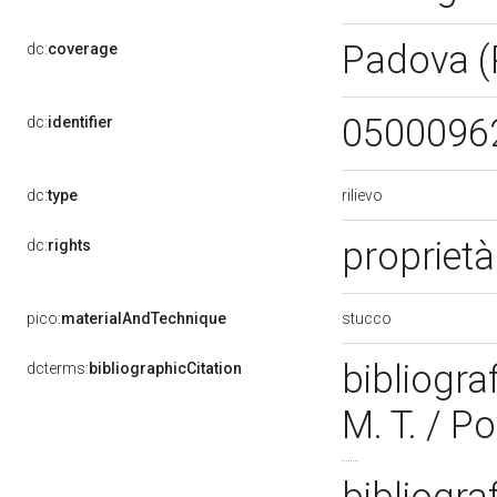
Padova 
dc:
coverage
0500096
dc:
identifier
rilievo
dc:
type
proprietà
dc:
rights
stucco
pico:
materialAndTechnique
bibliogra
dcterms:
bibliographicCitation
M. T. / P