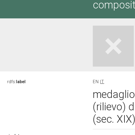
composit
rdfs:
label
EN
IT
medaglio
(rilievo) 
(sec. XIX