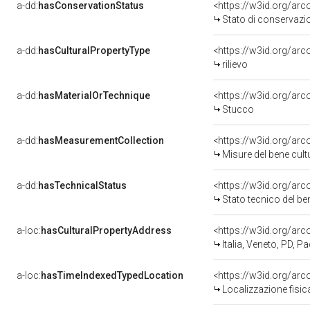
a-dd:
hasConservationStatus
<https://w3id.org/ar
Stato di conservazi
a-dd:
hasCulturalPropertyType
<https://w3id.org/a
rilievo
a-dd:
hasMaterialOrTechnique
<https://w3id.org/arc
Stucco
a-dd:
hasMeasurementCollection
<https://w3id.org/ar
Misure del bene cul
a-dd:
hasTechnicalStatus
<https://w3id.org/ar
Stato tecnico del b
a-loc:
hasCulturalPropertyAddress
<https://w3id.org/a
Italia, Veneto, PD, P
a-loc:
hasTimeIndexedTypedLocation
<https://w3id.org/ar
Localizzazione fisi