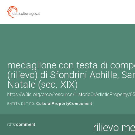
medaglione con testa di comp
(rilievo) di Sfondrini Achille, S
Natale (sec. XIX)
https://w3id.org/arco/resource/HistoricOrArtisticProperty
CulturalPropertyComponent
ENTITÀ DI TIPO:
rilievo m
rdfs:
comment