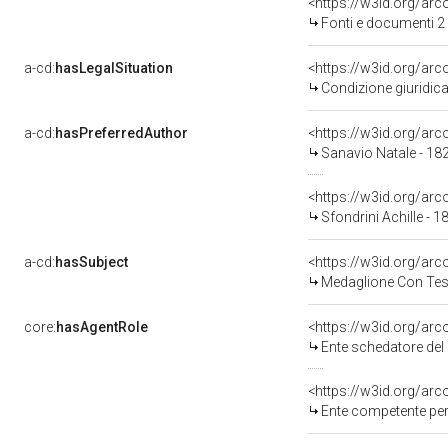
<https://w3id.org/a
Fonti e documenti 2
a-cd:
hasLegalSituation
Condizione giuridica
a-cd:
hasPreferredAuthor
<https://w3id.org/a
Sanavio Natale - 18
<https://w3id.org/a
Sfondrini Achille - 
a-cd:
hasSubject
<https://w3id.org/a
Medaglione Con Tes
core:
hasAgentRole
<https://w3id.org/ar
Ente schedatore del 
<https://w3id.org/ar
Ente competente per tutela del