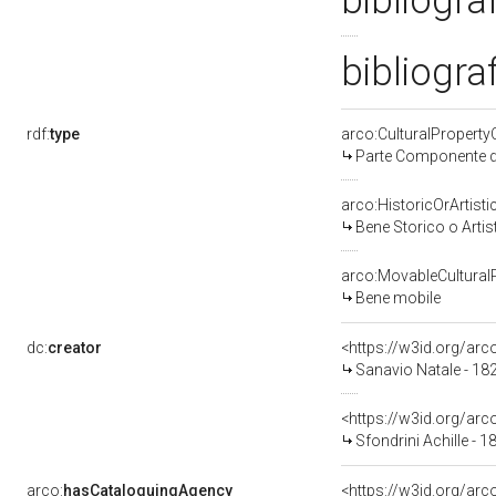
bibliogra
bibliogra
rdf:
type
arco:CulturalPropert
Parte Componente di
arco:HistoricOrArtisti
Bene Storico o Artis
arco:MovableCultural
Bene mobile
dc:
creator
<https://w3id.org/a
Sanavio Natale - 18
<https://w3id.org/a
Sfondrini Achille - 
arco:
hasCataloguingAgency
<https://w3id.org/a