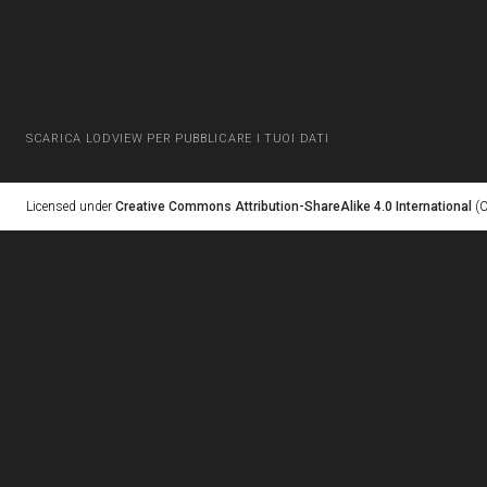
SCARICA LODVIEW PER PUBBLICARE I TUOI DATI
Licensed under
Creative Commons Attribution-ShareAlike 4.0 International
(C