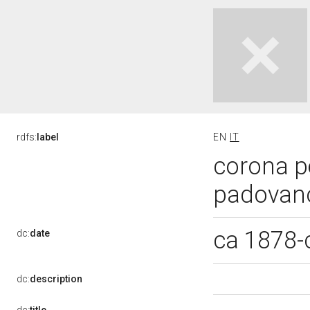
rdfs:
label
EN
IT
corona pe
padovano
ca 1878-
dc:
date
dc:
description