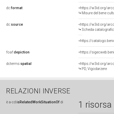
dc:
format
<https://w3id.org/ar
Misure del bene cul
dc:
source
<https://w3id.org/a
Scheda catalografi
<https://catalogo.beni
foaf:
depiction
<https://sigecweb.be
dcterms:
spatial
<https://w3id.org/a
PD, Vigodarzere
RELAZIONI INVERSE
1 risorsa
è
a-cd:
isRelatedWorkSituationOf
di