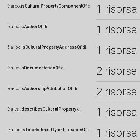
1 risorsa
è
arco:
isCulturalPropertyComponentOf
di
1 risorsa
è
a-cd:
isAuthorOf
di
1 risorsa
è
a-loc:
isCulturalPropertyAddressOf
di
2 risorse
è
a-cd:
isDocumentationOf
di
2 risorse
è
a-cd:
isAuthorshipAttributionOf
di
1 risorsa
è
a-cat:
describesCulturalProperty
di
1 risorsa
è
a-loc:
isTimeIndexedTypedLocationOf
di