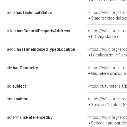
a-dd:
hasTechnicalStatus
<https://w3id.org/ar
Stato tecnico del b
a-loc:
hasCulturalPropertyAddress
<https://w3id.org/a
PD, Vigodarzere
a-loc:
hasTimeIndexedTypedLocation
<https://w3id.org/ar
Localizzazione fisic
clv:
hasGeometry
<https://w3id.org/ar
Georeferenziazione 
dc:
subject
<http://culturaitalia.
pico:
author
<https://w3id.org/a
Sanavio Natale - 18
dcterms:
isReferencedBy
<https://w3id.org/a
Scheda catalografi