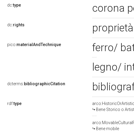
corona p
dc:
type
proprietà
dc:
rights
ferro/ ba
pico:
materialAndTechnique
legno/ in
bibliogra
dcterms:
bibliographicCitation
rdf:
type
arco:HistoricOrArtisti
Bene Storico o Artis
arco:MovableCultural
Bene mobile