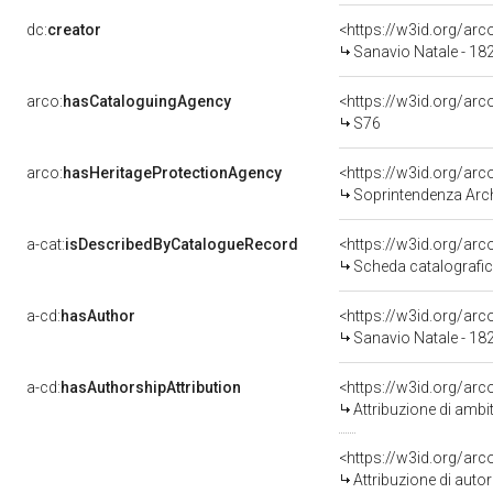
dc:
creator
<https://w3id.org/a
Sanavio Natale - 18
arco:
hasCataloguingAgency
<https://w3id.org/a
S76
arco:
hasHeritageProtectionAgency
<https://w3id.org/a
Soprintendenza Arche
a-cat:
isDescribedByCatalogueRecord
<https://w3id.org/a
Scheda catalografi
a-cd:
hasAuthor
<https://w3id.org/a
Sanavio Natale - 18
a-cd:
hasAuthorshipAttribution
<https://w3id.org/arc
Attribuzione di ambi
<https://w3id.org/ar
Attribuzione di aut