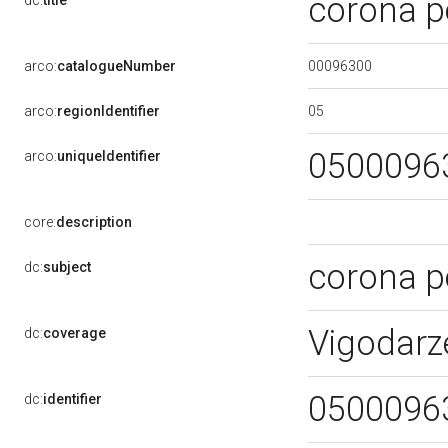
corona p
dc:
title
00096300
arco:
catalogueNumber
05
arco:
regionIdentifier
0500096
arco:
uniqueIdentifier
core:
description
corona p
dc:
subject
Vigodarz
dc:
coverage
0500096
dc:
identifier