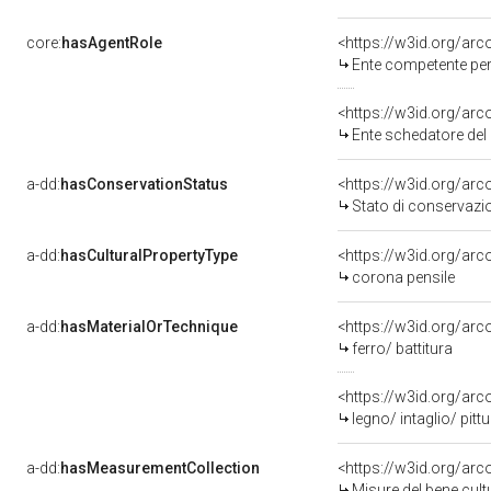
core:
hasAgentRole
<https://w3id.org/ar
Ente competente per tutela de
<https://w3id.org/ar
Ente schedatore del 
a-dd:
hasConservationStatus
<https://w3id.org/ar
Stato di conservazi
a-dd:
hasCulturalPropertyType
<https://w3id.org/a
corona pensile
a-dd:
hasMaterialOrTechnique
<https://w3id.org/arc
ferro/ battitura
<https://w3id.org/arc
legno/ intaglio/ pitt
a-dd:
hasMeasurementCollection
<https://w3id.org/ar
Misure del bene cul