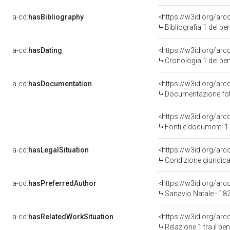
a-cd:
hasBibliography
<https://w3id.org/ar
Bibliografia 1 del b
a-cd:
hasDating
<https://w3id.org/ar
Cronologia 1 del b
a-cd:
hasDocumentation
Documentazione foto
<https://w3id.org/a
Fonti e documenti 1
a-cd:
hasLegalSituation
Condizione giuridica
a-cd:
hasPreferredAuthor
<https://w3id.org/a
Sanavio Natale - 18
a-cd:
hasRelatedWorkSituation
<https://w3id.org/arc
Relazione 1 tra il b