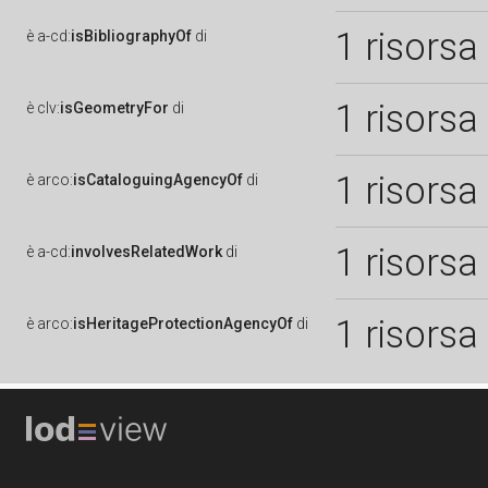
1 risorsa
è
a-cd:
isBibliographyOf
di
1 risorsa
è
clv:
isGeometryFor
di
1 risorsa
è
arco:
isCataloguingAgencyOf
di
1 risorsa
è
a-cd:
involvesRelatedWork
di
1 risorsa
è
arco:
isHeritageProtectionAgencyOf
di