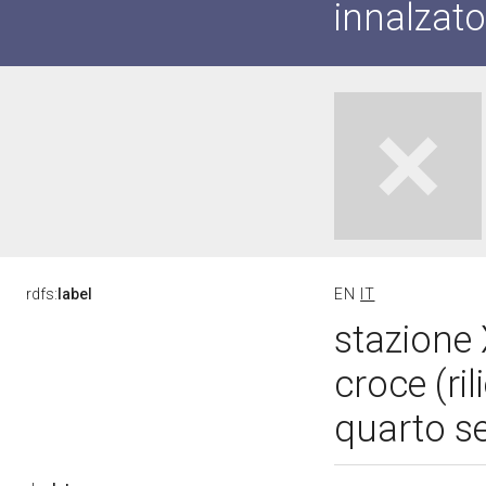
innalzato
rdfs:
label
EN
IT
stazione 
croce (ri
quarto s