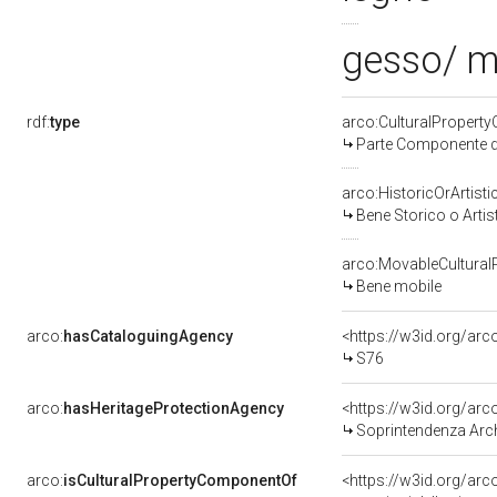
gesso/ m
rdf:
type
arco:CulturalPropert
Parte Componente di
arco:HistoricOrArtisti
Bene Storico o Artis
arco:MovableCultural
Bene mobile
arco:
hasCataloguingAgency
<https://w3id.org/a
S76
arco:
hasHeritageProtectionAgency
<https://w3id.org/a
Soprintendenza Arche
arco:
isCulturalPropertyComponentOf
<https://w3id.org/ar