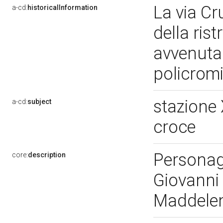
La via Cr
a-cd:
historicalInformation
della rist
avvenuta 
policromi
stazione 
a-cd:
subject
croce
Personag
core:
description
Giovanni 
Maddelena