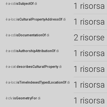
1 risorsa
è
a-cd:
isSubjectOf
di
1 risorsa
è
a-loc:
isCulturalPropertyAddressOf
di
2 risorse
è
a-cd:
isDocumentationOf
di
1 risorsa
è
a-cd:
isAuthorshipAttributionOf
di
1 risorsa
è
a-cat:
describesCulturalProperty
di
1 risorsa
è
a-loc:
isTimeIndexedTypedLocationOf
di
1 risorsa
è
clv:
isGeometryFor
di