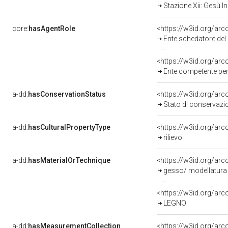
Stazione Xii: Gesù I
core:
hasAgentRole
<https://w3id.org/ar
Ente schedatore del 
<https://w3id.org/ar
Ente competente per tutela de
a-dd:
hasConservationStatus
<https://w3id.org/ar
Stato di conservazi
a-dd:
hasCulturalPropertyType
<https://w3id.org/a
rilievo
a-dd:
hasMaterialOrTechnique
<https://w3id.org/ar
gesso/ modellatura
<https://w3id.org/arc
LEGNO
a-dd:
hasMeasurementCollection
<https://w3id.org/ar