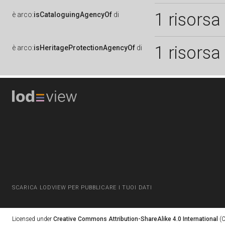
1 risorsa
è
arco:
isCataloguingAgencyOf
di
1 risorsa
è
arco:
isHeritageProtectionAgencyOf
di
SCARICA LODVIEW PER PUBBLICARE I TUOI DATI
Licensed under
Creative Commons Attribution-ShareAlike 4.0 International
(C