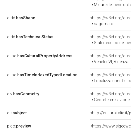
Misure del bene cul
a-dd:
hasShape
<https://w3id.org/ar
sagomato
a-dd:
hasTechnicalStatus
<https://w3id.org/ar
Stato tecnico del b
a-loc:
hasCulturalPropertyAddress
<https://w3id.org/a
Veneto, VI, Vicenza
a-loc:
hasTimeIndexedTypedLocation
<https://w3id.org/ar
Localizzazione fisi
clv:
hasGeometry
<https://w3id.org/ar
Georeferenziazione 
dc:
subject
<http://culturaitalia.
pico:
preview