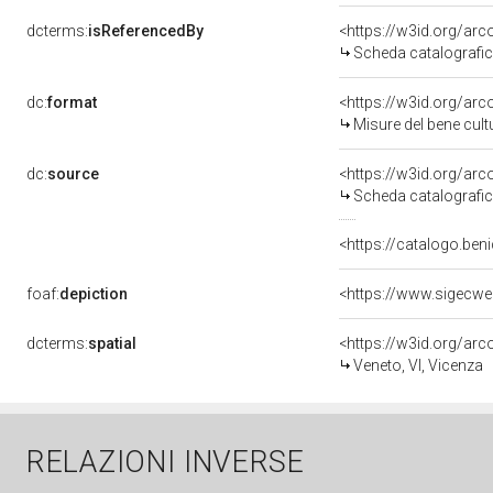
dcterms:
isReferencedBy
<https://w3id.org/a
Scheda catalografi
dc:
format
<https://w3id.org/ar
Misure del bene cul
dc:
source
<https://w3id.org/a
Scheda catalografi
<https://catalogo.beni
foaf:
depiction
dcterms:
spatial
<https://w3id.org/a
Veneto, VI, Vicenza
RELAZIONI INVERSE