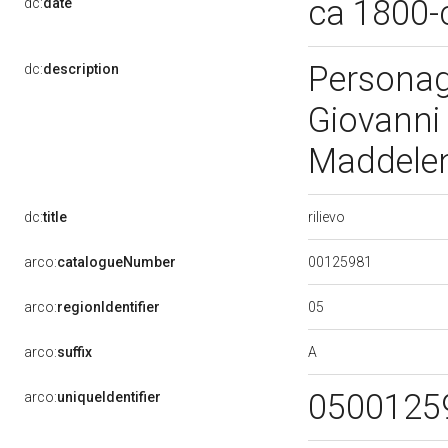
ca 1800-
dc:
date
Personag
dc:
description
Giovanni 
Maddelena
rilievo
dc:
title
00125981
arco:
catalogueNumber
05
arco:
regionIdentifier
A
arco:
suffix
0500125
arco:
uniqueIdentifier