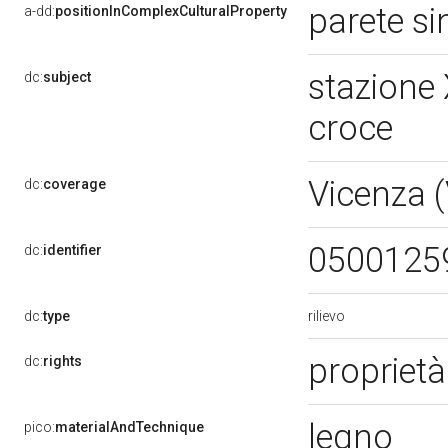
parete si
a-dd:
positionInComplexCulturalProperty
stazione 
dc:
subject
croce
Vicenza 
dc:
coverage
0500125
dc:
identifier
rilievo
dc:
type
proprietà
dc:
rights
legno
pico:
materialAndTechnique