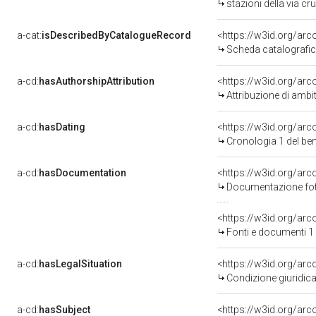
stazioni della via cr
a-cat:
isDescribedByCatalogueRecord
<https://w3id.org/a
Scheda catalografi
a-cd:
hasAuthorshipAttribution
Attribuzione di amb
a-cd:
hasDating
<https://w3id.org/ar
Cronologia 1 del b
a-cd:
hasDocumentation
Documentazione foto
<https://w3id.org/a
Fonti e documenti 1
a-cd:
hasLegalSituation
Condizione giuridica
a-cd:
hasSubject
<https://w3id.org/a