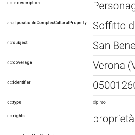
Personag
core:
description
Soffitto 
a-dd:
positionInComplexCulturalProperty
San Bene
dc:
subject
Verona (
dc:
coverage
0500126
dc:
identifier
dipinto
dc:
type
proprietà
dc:
rights