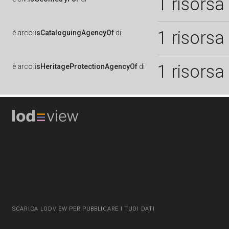
1 risorsa
1 risorsa
è
arco:
isCataloguingAgencyOf
di
1 risorsa
è
arco:
isHeritageProtectionAgencyOf
di
SCARICA LODVIEW PER PUBBLICARE I TUOI DATI