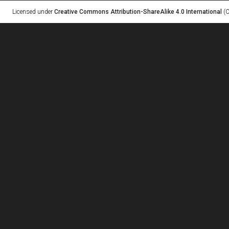
Licensed under
Creative Commons Attribution-ShareAlike 4.0 International
(C