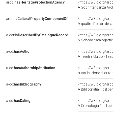
arco:
hasHeritageProtectionAgency
<https://w3id.org/a
Soprintendenza Arche
arco:
isCulturalPropertyComponentOf
<https://w3id.org/ar
quattro Dottori della 
a-cat:
isDescribedByCatalogueRecord
<https://w3id.org/a
Scheda catalografi
a-cd:
hasAuthor
<https://w3id.org/a
Trentini Guido - 188
a-cd:
hasAuthorshipAttribution
<https://w3id.org/ar
Attribuzione di aut
a-cd:
hasBibliography
<https://w3id.org/ar
Bibliografia 1 del b
a-cd:
hasDating
<https://w3id.org/ar
Cronologia 1 del b