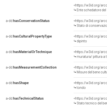
<https://w3id.org/ar
Ente schedatore del 
a-dd:
hasConservationStatus
<https://w3id.org/ar
Stato di conservazi
a-dd:
hasCulturalPropertyType
<https://w3id.org/a
dipinto
a-dd:
hasMaterialOrTechnique
<https://w3id.org/arc
muratura/ pittura a
a-dd:
hasMeasurementCollection
<https://w3id.org/ar
Misure del bene cul
a-dd:
hasShape
<https://w3id.org/arc
tondo
a-dd:
hasTechnicalStatus
<https://w3id.org/ar
Stato tecnico del b