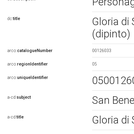
Personag
Gloria di
dc:
title
(dipinto)
00126033
arco:
catalogueNumber
05
arco:
regionIdentifier
0500126
arco:
uniqueIdentifier
San Ben
a-cd:
subject
Gloria d
a-cd:
title