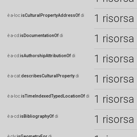
1 risorsa
è
a-loc:
isCulturalPropertyAddressOf
di
1 risorsa
è
a-cd:
isDocumentationOf
di
1 risorsa
è
a-cd:
isAuthorshipAttributionOf
di
1 risorsa
è
a-cat:
describesCulturalProperty
di
1 risorsa
è
a-loc:
isTimeIndexedTypedLocationOf
di
1 risorsa
è
a-cd:
isBibliographyOf
di
è
clv:
isGeometryFor
di