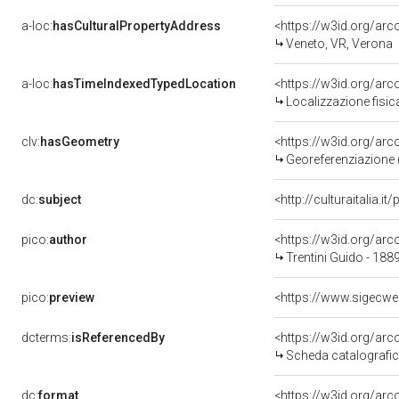
a-loc:
hasCulturalPropertyAddress
<https://w3id.org/a
Veneto, VR, Verona
a-loc:
hasTimeIndexedTypedLocation
<https://w3id.org/ar
Localizzazione fisic
clv:
hasGeometry
<https://w3id.org/ar
Georeferenziazione 
dc:
subject
<http://culturaitalia.
pico:
author
<https://w3id.org/a
Trentini Guido - 188
pico:
preview
dcterms:
isReferencedBy
<https://w3id.org/a
Scheda catalografi
dc:
format
<https://w3id.org/ar