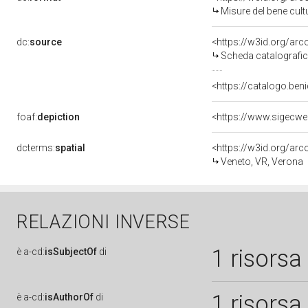
Misure del bene cul
dc:
source
<https://w3id.org/a
Scheda catalografi
<https://catalogo.beni
foaf:
depiction
dcterms:
spatial
<https://w3id.org/a
Veneto, VR, Verona
RELAZIONI INVERSE
1 risorsa
è
a-cd:
isSubjectOf
di
1 risorsa
è
a-cd:
isAuthorOf
di