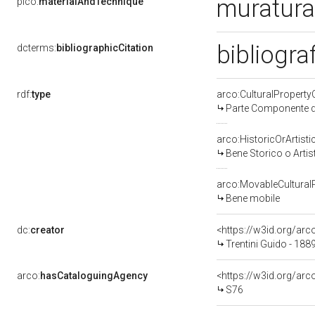
muratura
pico:
materialAndTechnique
bibliogra
dcterms:
bibliographicCitation
rdf:
type
arco:CulturalPropert
Parte Componente di
arco:HistoricOrArtisti
Bene Storico o Artis
arco:MovableCultural
Bene mobile
dc:
creator
<https://w3id.org/a
Trentini Guido - 188
arco:
hasCataloguingAgency
<https://w3id.org/a
S76