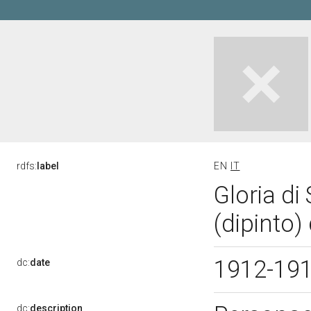
rdfs:
label
EN
IT
Gloria di
(dipinto)
1912-19
dc:
date
dc:
description