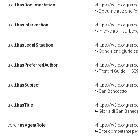
a-cd:
hasDocumentation
Documentazione foto
a-cd:
hasIntervention
<https://w3id.org/arc
Intervento 1 sul be
a-cd:
hasLegalSituation
Condizione giuridica
a-cd:
hasPreferredAuthor
<https://w3id.org/a
Trentini Guido - 188
a-cd:
hasSubject
<https://w3id.org/a
San Benedetto
a-cd:
hasTitle
<https://w3id.org/arc
Gloria di San Benede
core:
hasAgentRole
<https://w3id.org/ar
Ente competente per tutela de