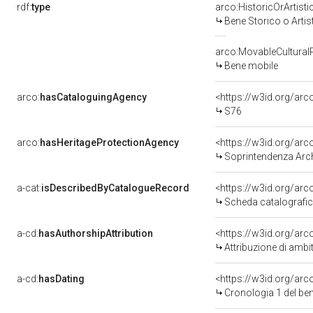
rdf:
type
arco:HistoricOrArtisti
Bene Storico o Artis
arco:MovableCultural
Bene mobile
arco:
hasCataloguingAgency
<https://w3id.org/a
S76
arco:
hasHeritageProtectionAgency
<https://w3id.org/a
Soprintendenza Arche
a-cat:
isDescribedByCatalogueRecord
<https://w3id.org/a
Scheda catalografi
a-cd:
hasAuthorshipAttribution
<https://w3id.org/arc
Attribuzione di ambi
a-cd:
hasDating
<https://w3id.org/ar
Cronologia 1 del b