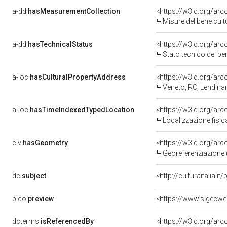
a-dd:
hasMeasurementCollection
<https://w3id.org/ar
Misure del bene cul
a-dd:
hasTechnicalStatus
<https://w3id.org/ar
Stato tecnico del b
a-loc:
hasCulturalPropertyAddress
<https://w3id.org/a
Veneto, RO, Lendina
a-loc:
hasTimeIndexedTypedLocation
<https://w3id.org/ar
Localizzazione fisic
clv:
hasGeometry
<https://w3id.org/ar
Georeferenziazione 
dc:
subject
<http://culturaitalia.
pico:
preview
<https://www.sigecw
dcterms:
isReferencedBy
<https://w3id.org/a