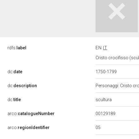
rdfs:
label
EN
IT
Cristo crocifisso (scu
dc:
date
1750-1799
dc:
description
Personaggi: Cristo cr
scultura
dc:
title
00129189
arco:
catalogueNumber
05
arco:
regionIdentifier