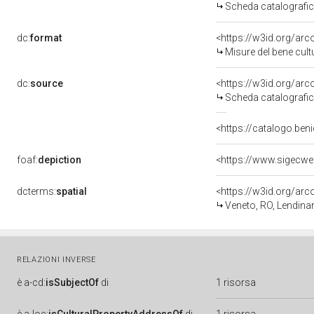
Scheda catalografi
dc:
format
<https://w3id.org/ar
Misure del bene cul
dc:
source
<https://w3id.org/a
Scheda catalografi
<https://catalogo.beni
foaf:
depiction
<https://www.sigecw
dcterms:
spatial
<https://w3id.org/a
Veneto, RO, Lendina
RELAZIONI INVERSE
è
a-cd:
isSubjectOf
di
1 risorsa