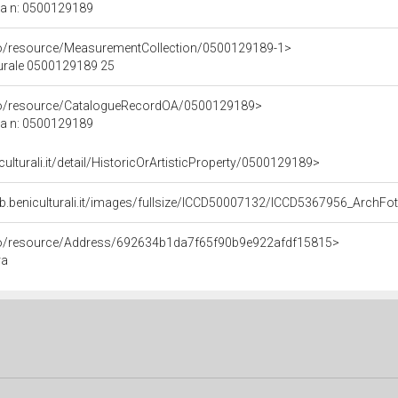
ca n: 0500129189
co/resource/MeasurementCollection/0500129189-1>
turale 0500129189 25
rco/resource/CatalogueRecordOA/0500129189>
ca n: 0500129189
culturali.it/detail/HistoricOrArtisticProperty/0500129189>
eb.beniculturali.it/images/fullsize/ICCD50007132/ICCD5367956_Arc
rco/resource/Address/692634b1da7f65f90b9e922afdf15815>
ra