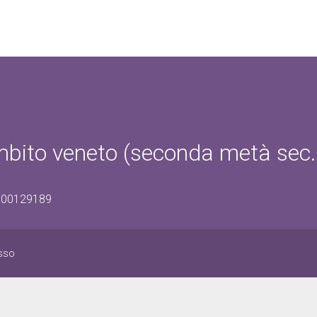
 ambito veneto (seconda metà sec.
0500129189
isso