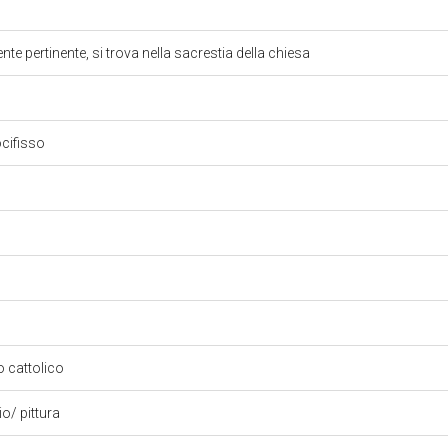
te pertinente, si trova nella sacrestia della chiesa
ocifisso
so cattolico
io/ pittura