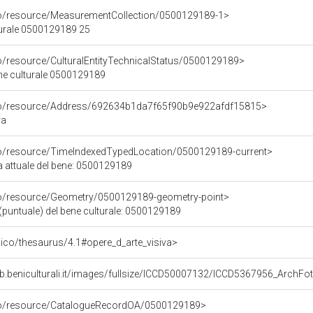
co/resource/MeasurementCollection/0500129189-1>
turale 0500129189 25
co/resource/CulturalEntityTechnicalStatus/0500129189>
ene culturale 0500129189
rco/resource/Address/692634b1da7f65f90b9e922afdf15815>
ra
co/resource/TimeIndexedTypedLocation/0500129189-current>
a attuale del bene: 0500129189
co/resource/Geometry/0500129189-geometry-point>
(puntuale) del bene culturale: 0500129189
it/pico/thesaurus/4.1#opere_d_arte_visiva>
eb.beniculturali.it/images/fullsize/ICCD50007132/ICCD5367956_Arc
rco/resource/CatalogueRecordOA/0500129189>