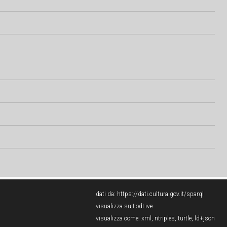
dati da:
https://dati.cultura.gov.it/sparql
visualizza su LodLive
visualizza come:
xml
,
ntriples
,
turtle
,
ld+json