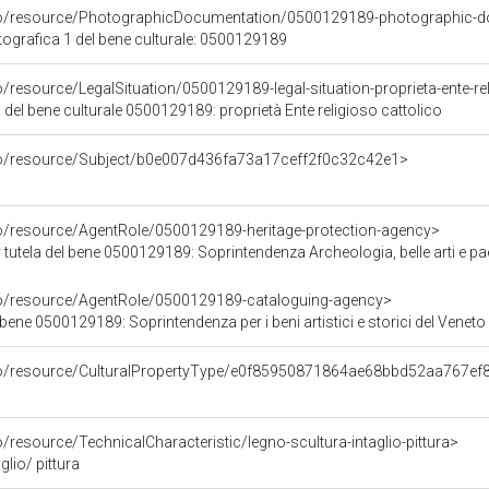
rco/resource/PhotographicDocumentation/0500129189-photographic-d
grafica 1 del bene culturale: 0500129189
o/resource/LegalSituation/0500129189-legal-situation-proprieta-ente-re
 del bene culturale 0500129189: proprietà Ente religioso cattolico
rco/resource/Subject/b0e007d436fa73a17ceff2f0c32c42e1>
co/resource/AgentRole/0500129189-heritage-protection-agency>
tutela del bene 0500129189: Soprintendenza Archeologia, belle arti e pa
co/resource/AgentRole/0500129189-cataloguing-agency>
bene 0500129189: Soprintendenza per i beni artistici e storici del Veneto
rco/resource/CulturalPropertyType/e0f85950871864ae68bbd52aa767ef
/resource/TechnicalCharacteristic/legno-scultura-intaglio-pittura>
glio/ pittura