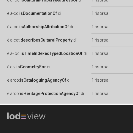
è
a-loc:
isCulturalPropertyAddressOf
di
1 risorsa
è
a-cd:
isDocumentationOf
di
1 risorsa
è
a-cd:
isAuthorshipAttributionOf
di
1 risorsa
è
a-cat:
describesCulturalProperty
di
1 risorsa
è
a-loc:
isTimeIndexedTypedLocationOf
di
1 risorsa
è
clv:
isGeometryFor
di
1 risorsa
è
arco:
isCataloguingAgencyOf
di
1 risorsa
è
arco:
isHeritageProtectionAgencyOf
di
1 risorsa