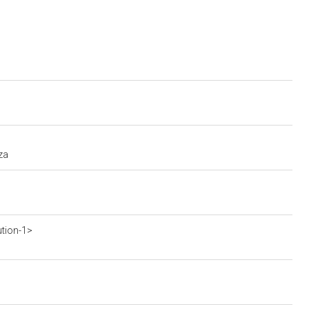
za
ution-1>