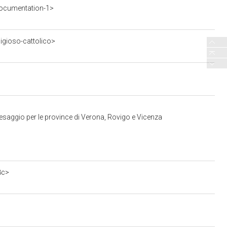
ocumentation-1>
ligioso-cattolico>
esaggio per le province di Verona, Rovigo e Vicenza
8c>