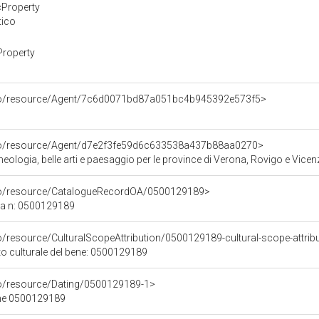
cProperty
tico
Property
rco/resource/Agent/7c6d0071bd87a051bc4b945392e573f5>
rco/resource/Agent/d7e2f3fe59d6c633538a437b88aa0270>
ologia, belle arti e paesaggio per le province di Verona, Rovigo e Vicen
rco/resource/CatalogueRecordOA/0500129189>
ca n: 0500129189
o/resource/CulturalScopeAttribution/0500129189-cultural-scope-attrib
to culturale del bene: 0500129189
co/resource/Dating/0500129189-1>
ene 0500129189