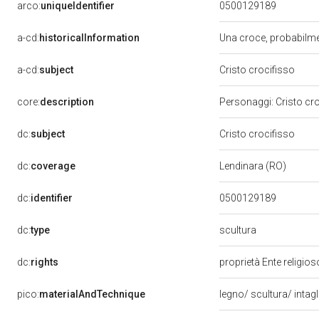
arco:
uniqueIdentifier
0500129189
a-cd:
historicalInformation
Una croce, probabilmen
a-cd:
subject
Cristo crocifisso
core:
description
Personaggi: Cristo cr
dc:
subject
Cristo crocifisso
dc:
coverage
Lendinara (RO)
dc:
identifier
0500129189
scultura
dc:
type
dc:
rights
proprietà Ente religio
pico:
materialAndTechnique
legno/ scultura/ intagl