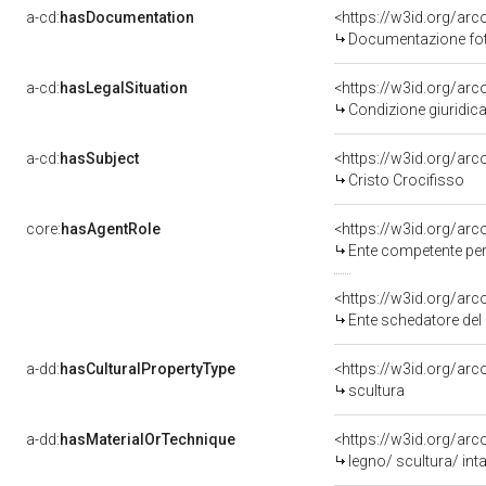
a-cd:
hasDocumentation
<https://w3id.org/a
Documentazione foto
a-cd:
hasLegalSituation
<https://w3id.org/arc
Condizione giuridica
a-cd:
hasSubject
<https://w3id.org/a
Cristo Crocifisso
core:
hasAgentRole
<https://w3id.org/ar
Ente competente per 
<https://w3id.org/ar
Ente schedatore del 
a-dd:
hasCulturalPropertyType
<https://w3id.org/a
scultura
a-dd:
hasMaterialOrTechnique
<https://w3id.org/arco
legno/ scultura/ inta