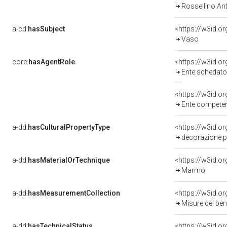
Rossellino An
a-cd:
hasSubject
<https://w3id.
Vaso
core:
hasAgentRole
<https://w3id.
Ente schedator
<https://w3id.o
Ente competente per tutela del b
a-dd:
hasCulturalPropertyType
decorazione p
a-dd:
hasMaterialOrTechnique
<https://w3id.o
Marmo
a-dd:
hasMeasurementCollection
<https://w3id.
Misure del be
a-dd:
hasTechnicalStatus
<https://w3id.o