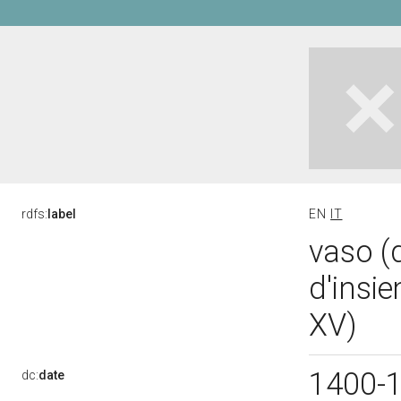
rdfs:
label
EN
IT
vaso (
d'insie
XV)
1400-
dc:
date