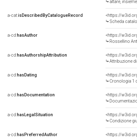
altare, insiem
a-cat:
isDescribedByCatalogueRecord
<https://w3id.
Scheda catalo
a-cd:
hasAuthor
<https://w3id.
Rossellino An
a-cd:
hasAuthorshipAttribution
<https://w3id.o
Attribuzione d
a-cd:
hasDating
<https://w3id.
Cronologia 1 
a-cd:
hasDocumentation
Documentazion
a-cd:
hasLegalSituation
Condizione giu
a-cd:
hasPreferredAuthor
<https://w3id.