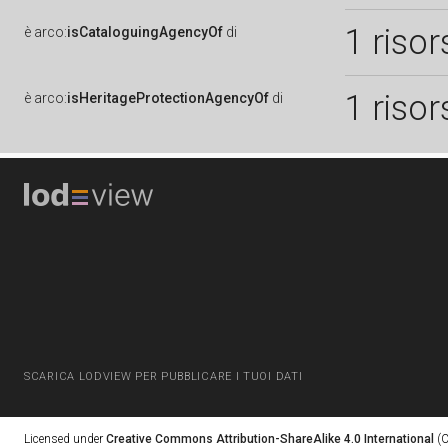
1 risor
è
arco:
isCataloguingAgencyOf
di
1 risor
è
arco:
isHeritageProtectionAgencyOf
di
SCARICA LODVIEW PER PUBBLICARE I TUOI DATI
Licensed under
Creative Commons Attribution-ShareAlike 4.0 International
(C