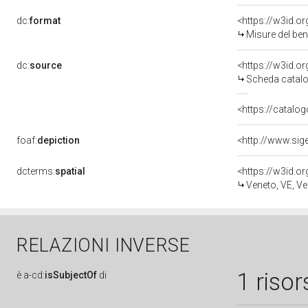
dc:
format
<https://w3id.
Misure del be
dc:
source
<https://w3id.
Scheda catalo
<https://catalog
foaf:
depiction
dcterms:
spatial
<https://w3id.
Veneto, VE, Ve
RELAZIONI INVERSE
1 risor
è
a-cd:
isSubjectOf
di