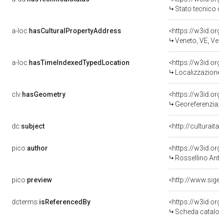
Stato tecnico
a-loc:
hasCulturalPropertyAddress
<https://w3id.
Veneto, VE, Ve
a-loc:
hasTimeIndexedTypedLocation
<https://w3id.
Localizzazione
clv:
hasGeometry
<https://w3id.
Georeferenzia
dc:
subject
<http://culturai
pico:
author
<https://w3id.
Rossellino An
pico:
preview
dcterms:
isReferencedBy
<https://w3id.
Scheda catalo