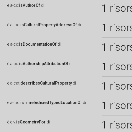
1 risor
è
a-cd:
isAuthorOf
di
1 risor
è
a-loc:
isCulturalPropertyAddressOf
di
1 risor
è
a-cd:
isDocumentationOf
di
1 risor
è
a-cd:
isAuthorshipAttributionOf
di
1 risor
è
a-cat:
describesCulturalProperty
di
1 risor
è
a-loc:
isTimeIndexedTypedLocationOf
di
1 risor
è
clv:
isGeometryFor
di