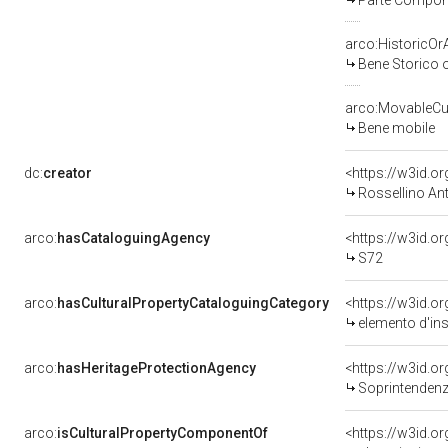
Parte Compone
arco:HistoricOrA
Bene Storico o
arco:MovableCul
Bene mobile
dc:
creator
<https://w3id.
Rossellino An
arco:
hasCataloguingAgency
<https://w3id.
S72
arco:
hasCulturalPropertyCataloguingCategory
<https://w3id.o
elemento d'in
arco:
hasHeritageProtectionAgency
<https://w3id.
Soprintendenza Speciale 
arco:
isCulturalPropertyComponentOf
<https://w3id.o