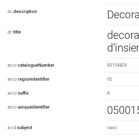
Decora
dc:
description
decora
dc:
title
d'insi
00154829
arco:
catalogueNumber
05
arco:
regionIdentifier
A
arco:
suffix
05001
arco:
uniqueIdentifier
vaso
a-cd:
subject