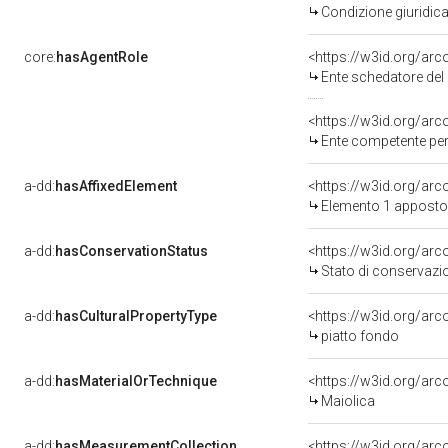
Condizione giuridica
core:
hasAgentRole
<https://w3id.org/ar
Ente schedatore del bene 0500166
<https://w3id.org/ar
Ente competente per tutela de
a-dd:
hasAffixedElement
<https://w3id.org/ar
Elemento 1 apposto
a-dd:
hasConservationStatus
<https://w3id.org/ar
Stato di conservazi
a-dd:
hasCulturalPropertyType
<https://w3id.org/a
piatto fondo
a-dd:
hasMaterialOrTechnique
<https://w3id.org/arc
Maiolica
a-dd:
hasMeasurementCollection
<https://w3id.org/ar