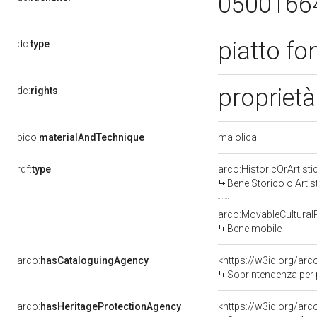
0500166
piatto f
dc:
type
proprietà
dc:
rights
maiolica
pico:
materialAndTechnique
rdf:
type
arco:HistoricOrArtisti
Bene Storico o Artis
arco:MovableCultural
Bene mobile
arco:
hasCataloguingAgency
<https://w3id.org/a
Soprintendenza per patri
arco:
hasHeritageProtectionAgency
<https://w3id.org/a