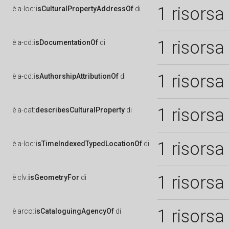
1 risorsa
è
a-loc:
isCulturalPropertyAddressOf
di
1 risorsa
è
a-cd:
isDocumentationOf
di
1 risorsa
è
a-cd:
isAuthorshipAttributionOf
di
1 risorsa
è
a-cat:
describesCulturalProperty
di
1 risorsa
è
a-loc:
isTimeIndexedTypedLocationOf
di
1 risorsa
è
clv:
isGeometryFor
di
1 risorsa
è
arco:
isCataloguingAgencyOf
di