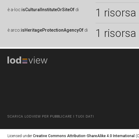
1 risorsa
è
a-loc:
isCulturalInstituteOrSiteOf
di
1 risorsa
è
arco:
isHeritageProtectionAgencyOf
di
SCARICA LODVIEW PER PUBBLICARE I TUOI DATI
Licensed under
Creative Commons Attribution-ShareAlike 4.0 International
(C