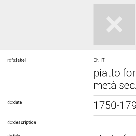
rdfs:
label
EN
IT
piatto f
metà sec.
1750-17
dc:
date
dc:
description