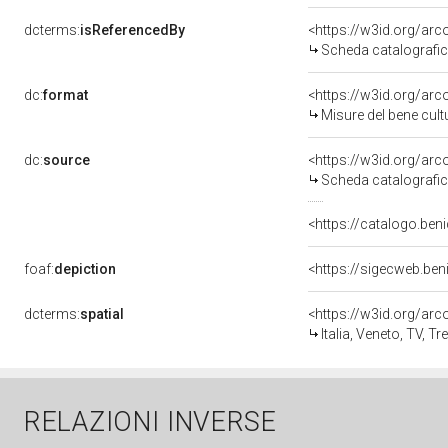
dcterms:
isReferencedBy
<https://w3id.org/a
Scheda catalografi
dc:
format
<https://w3id.org/ar
Misure del bene cul
dc:
source
<https://w3id.org/a
Scheda catalografi
<https://catalogo.beni
foaf:
depiction
dcterms:
spatial
<https://w3id.org/a
Italia, Veneto, TV, Tr
RELAZIONI INVERSE