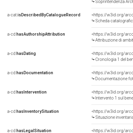
Soprintendenza Arche
a-cat:
isDescribedByCatalogueRecord
<https://w3id.org/a
Scheda catalografi
a-cd:
hasAuthorshipAttribution
<https://w3id.org/arc
Attribuzione di ambi
a-cd:
hasDating
<https://w3id.org/ar
Cronologia 1 del b
a-cd:
hasDocumentation
Documentazione foto
a-cd:
hasIntervention
<https://w3id.org/arc
Intervento 1 sul be
a-cd:
hasInventorySituation
<https://w3id.org/ar
Situazione inventar
a-cd:
hasLegalSituation