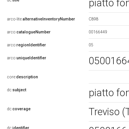
piatto f
dc:
title
C898
arco-lite:
alternativeInventoryNumber
00166449
arco:
catalogueNumber
05
arco:
regionIdentifier
0500166
arco:
uniqueIdentifier
core:
description
piatto f
dc:
subject
Treviso 
dc:
coverage
dc:
identifier