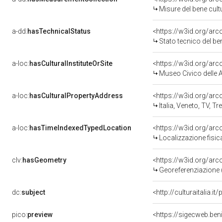
Misure del bene cul
a-dd:
hasTechnicalStatus
<https://w3id.org/ar
Stato tecnico del b
a-loc:
hasCulturalInstituteOrSite
<https://w3id.org/ar
Museo Civico delle A
a-loc:
hasCulturalPropertyAddress
<https://w3id.org/a
Italia, Veneto, TV, Tr
a-loc:
hasTimeIndexedTypedLocation
<https://w3id.org/ar
Localizzazione fisic
clv:
hasGeometry
<https://w3id.org/ar
Georeferenziazione 
dc:
subject
<http://culturaitalia.
pico:
preview