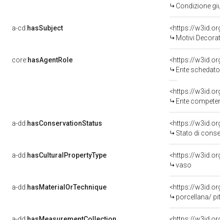
Condizione giu
a-cd:
hasSubject
<https://w3id.
Motivi Decorat
core:
hasAgentRole
<https://w3id.
Ente schedator
<https://w3id.o
Ente competente per tu
a-dd:
hasConservationStatus
<https://w3id.o
Stato di cons
a-dd:
hasCulturalPropertyType
<https://w3id.
vaso
a-dd:
hasMaterialOrTechnique
<https://w3id.o
porcellana/ pi
a-dd:
hasMeasurementCollection
<https://w3id.