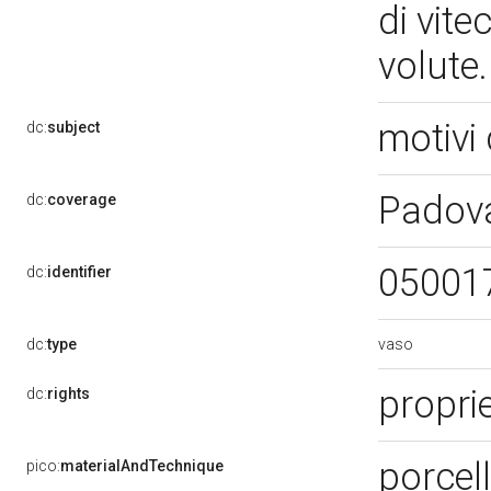
di vite
volute
motivi 
dc:
subject
Padov
dc:
coverage
05001
dc:
identifier
vaso
dc:
type
proprie
dc:
rights
porcel
pico:
materialAndTechnique