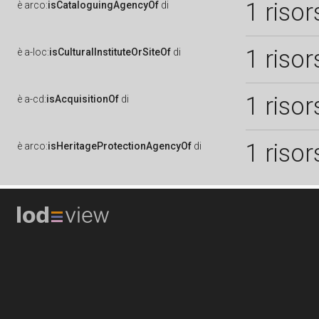
1 risor
è
arco:
isCataloguingAgencyOf
di
1 risor
è
a-loc:
isCulturalInstituteOrSiteOf
di
1 risor
è
a-cd:
isAcquisitionOf
di
1 risor
è
arco:
isHeritageProtectionAgencyOf
di