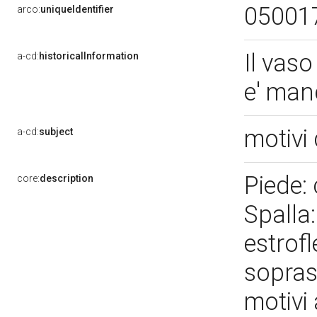
05001
arco:
uniqueIdentifier
Il vas
a-cd:
historicalInformation
e' man
motivi 
a-cd:
subject
Piede: 
core:
description
Spalla:
estrof
sopras
motivi 