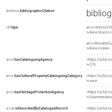
bibliog
dcterms:
bibliographicCitation
rdf:
type
arco:HistoricOrA
Bene Storico o
arco:MovableCul
Bene mobile
arco:
hasCataloguingAgency
<https://w3id.
S76
arco:
hasCulturalPropertyCataloguingCategory
<https://w3id.o
serie
arco:
hasHeritageProtectionAgency
<https://w3id.
Soprintendenza
a-cat:
isDescribedByCatalogueRecord
<https://w3id.