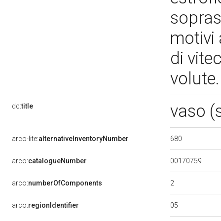
sopras
motivi 
di vite
volute
vaso (
dc:
title
680
arco-lite:
alternativeInventoryNumber
00170759
arco:
catalogueNumber
2
arco:
numberOfComponents
05
arco:
regionIdentifier