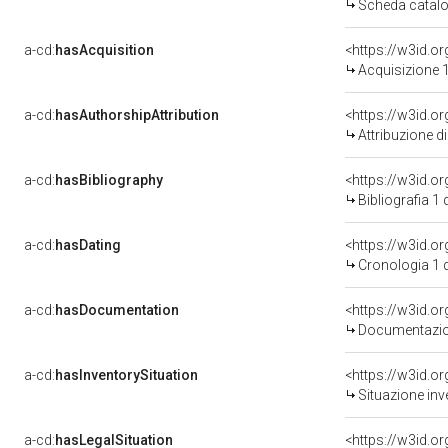
Scheda catalo
a-cd:
hasAcquisition
<https://w3id.o
Acquisizione 1
a-cd:
hasAuthorshipAttribution
Attribuzione d
a-cd:
hasBibliography
<https://w3id.o
Bibliografia 1
a-cd:
hasDating
<https://w3id.
Cronologia 1 
a-cd:
hasDocumentation
Documentazion
a-cd:
hasInventorySituation
<https://w3id.o
Situazione inv
a-cd:
hasLegalSituation