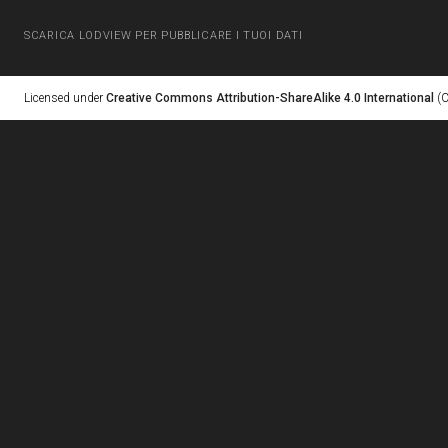
SCARICA LODVIEW PER PUBBLICARE I TUOI DATI
Licensed under
Creative Commons Attribution-ShareAlike 4.0 International
(C