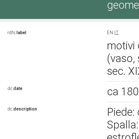
geomet
rdfs:
label
EN
IT
motivi 
(vaso,
sec. X
ca 18
dc:
date
Piede: 
dc:
description
Spalla:
estrof