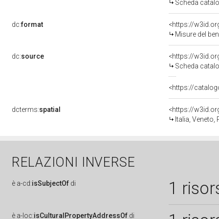
Scheda catalo
dc:
format
<https://w3id.
Misure del be
dc:
source
<https://w3id.
Scheda catalo
<https://catalog
dcterms:
spatial
<https://w3id.
Italia, Veneto
RELAZIONI INVERSE
1 risor
è
a-cd:
isSubjectOf
di
è
a-loc:
isCulturalPropertyAddressOf
di