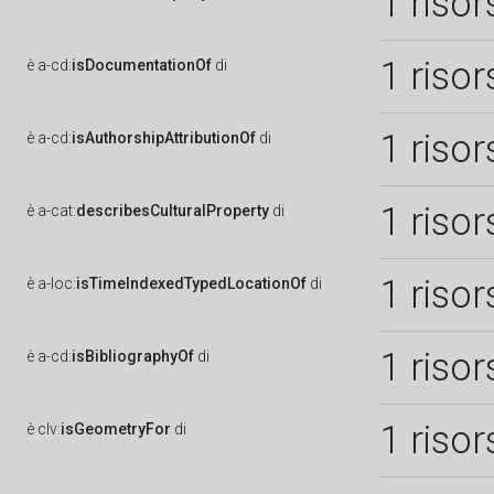
1 risor
1 risor
è
a-cd:
isDocumentationOf
di
1 risor
è
a-cd:
isAuthorshipAttributionOf
di
1 risor
è
a-cat:
describesCulturalProperty
di
1 risor
è
a-loc:
isTimeIndexedTypedLocationOf
di
1 risor
è
a-cd:
isBibliographyOf
di
1 risor
è
clv:
isGeometryFor
di