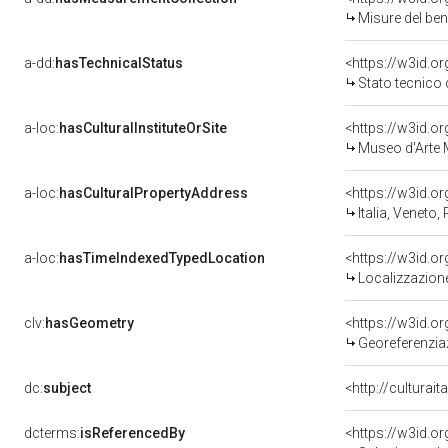
Misure del be
a-dd:
hasTechnicalStatus
<https://w3id.o
Stato tecnico
a-loc:
hasCulturalInstituteOrSite
Museo d'Arte 
a-loc:
hasCulturalPropertyAddress
<https://w3id.
Italia, Veneto
a-loc:
hasTimeIndexedTypedLocation
<https://w3id.
Localizzazione
clv:
hasGeometry
<https://w3id.
Georeferenzia
dc:
subject
<http://culturai
dcterms:
isReferencedBy
<https://w3id.