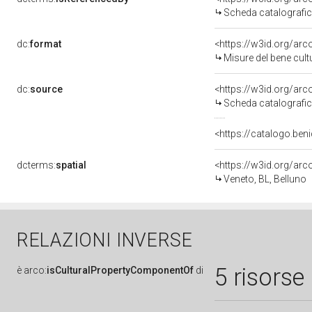
Scheda catalografi
dc:
format
<https://w3id.org/ar
Misure del bene cul
dc:
source
<https://w3id.org/a
Scheda catalografi
<https://catalogo.beni
dcterms:
spatial
<https://w3id.org/a
Veneto, BL, Belluno
RELAZIONI INVERSE
5 risorse
è
arco:
isCulturalPropertyComponentOf
di