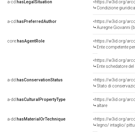
a-cd:
hasLegalSituation
Condizione giuridica
a-cd:
hasPreferredAuthor
<https://w3id.org/a
Auregne Giovanni (b
core:
hasAgentRole
<https://w3id.org/ar
Ente competente per tutela de
<https://w3id.org/ar
Ente schedatore del 
a-dd:
hasConservationStatus
<https://w3id.org/ar
Stato di conservazi
a-dd:
hasCulturalPropertyType
<https://w3id.org/a
altare
a-dd:
hasMaterialOrTechnique
<https://w3id.org/arc
legno/ intaglio/ pitt