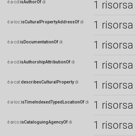
1 risorsa
è
a-cd:
isAuthorOf
di
1 risorsa
è
a-loc:
isCulturalPropertyAddressOf
di
1 risorsa
è
a-cd:
isDocumentationOf
di
1 risorsa
è
a-cd:
isAuthorshipAttributionOf
di
1 risorsa
è
a-cat:
describesCulturalProperty
di
1 risorsa
è
a-loc:
isTimeIndexedTypedLocationOf
di
1 risorsa
è
arco:
isCataloguingAgencyOf
di