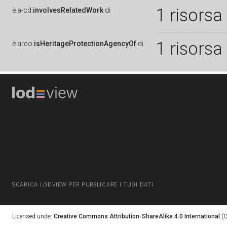
1 risorsa
è
a-cd:
involvesRelatedWork
di
1 risorsa
è
arco:
isHeritageProtectionAgencyOf
di
SCARICA LODVIEW PER PUBBLICARE I TUOI DATI
Licensed under
Creative Commons Attribution-ShareAlike 4.0 International
(C