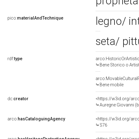
proprietà
legno/ in
pico:
materialAndTechnique
seta/ pit
rdf:
type
arco:HistoricOrArtisti
Bene Storico o Artis
arco:MovableCultural
Bene mobile
dc:
creator
<https://w3id.org/a
Auregne Giovanni (b
arco:
hasCataloguingAgency
<https://w3id.org/a
S76