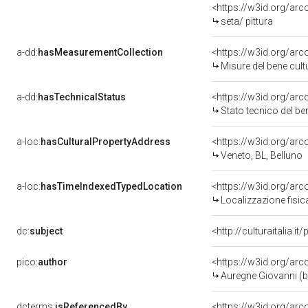
<https://w3id.org/arc
seta/ pittura
a-dd:
hasMeasurementCollection
<https://w3id.org/ar
Misure del bene cul
a-dd:
hasTechnicalStatus
<https://w3id.org/ar
Stato tecnico del b
a-loc:
hasCulturalPropertyAddress
<https://w3id.org/a
Veneto, BL, Belluno
a-loc:
hasTimeIndexedTypedLocation
<https://w3id.org/ar
Localizzazione fisic
dc:
subject
<http://culturaitalia.
pico:
author
<https://w3id.org/a
Auregne Giovanni (b
dcterms:
isReferencedBy
<https://w3id.org/a