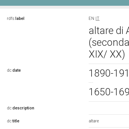
rdfs:
label
EN
IT
altare di
(seconda 
XIX/ XX)
1890-19
dc:
date
1650-16
dc:
description
altare
dc:
title