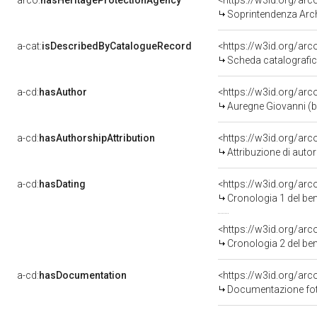
arco:
hasHeritageProtectionAgency
<https://w3id.org/a
Soprintendenza Arche
a-cat:
isDescribedByCatalogueRecord
<https://w3id.org/a
Scheda catalografi
a-cd:
hasAuthor
<https://w3id.org/a
Auregne Giovanni (b
a-cd:
hasAuthorshipAttribution
<https://w3id.org/ar
Attribuzione di aut
a-cd:
hasDating
<https://w3id.org/ar
Cronologia 1 del b
<https://w3id.org/ar
Cronologia 2 del b
a-cd:
hasDocumentation
Documentazione foto