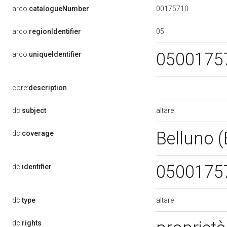
00175710
arco:
catalogueNumber
05
arco:
regionIdentifier
0500175
arco:
uniqueIdentifier
core:
description
altare
dc:
subject
Belluno 
dc:
coverage
0500175
dc:
identifier
altare
dc:
type
dc:
rights