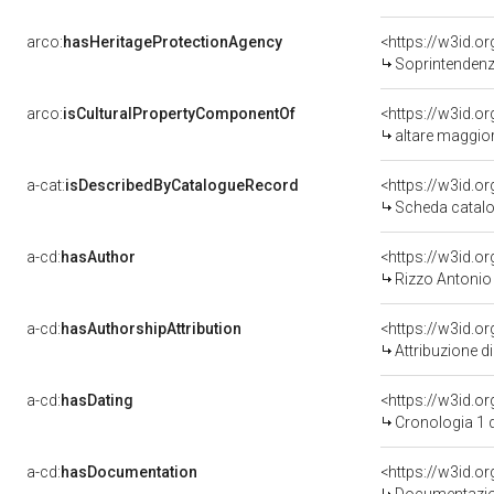
arco:
hasHeritageProtectionAgency
<https://w3id.
Soprintendenza Speciale 
arco:
isCulturalPropertyComponentOf
<https://w3id.o
altare maggior
a-cat:
isDescribedByCatalogueRecord
<https://w3id.
Scheda catalo
a-cd:
hasAuthor
<https://w3id.
Rizzo Antonio
a-cd:
hasAuthorshipAttribution
<https://w3id.o
Attribuzione d
a-cd:
hasDating
<https://w3id.
Cronologia 1 
a-cd:
hasDocumentation