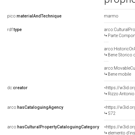
marmo
pico:
materialAndTechnique
rdf:
type
arco:CulturalP
Parte Compone
arco:HistoricOrA
Bene Storico o
arco:MovableCul
Bene mobile
dc:
creator
<https://w3id.
Rizzo Antonio
arco:
hasCataloguingAgency
<https://w3id.
S72
arco:
hasCulturalPropertyCataloguingCategory
<https://w3id.o
elemento d'in