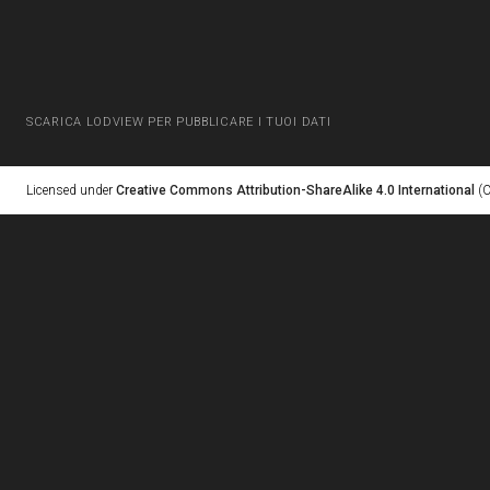
SCARICA LODVIEW PER PUBBLICARE I TUOI DATI
Licensed under
Creative Commons Attribution-ShareAlike 4.0 International
(C