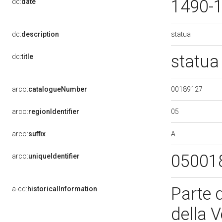
1490-
dc:
date
statua
dc:
description
statua
dc:
title
00189127
arco:
catalogueNumber
05
arco:
regionIdentifier
A
arco:
suffix
05001
arco:
uniqueIdentifier
Parte 
a-cd:
historicalInformation
della 