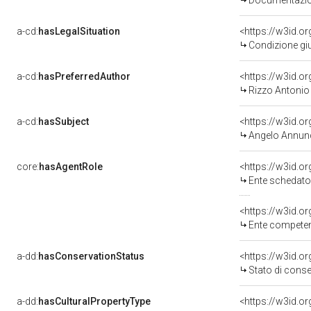
Documentazion
a-cd:
hasLegalSituation
Condizione giu
a-cd:
hasPreferredAuthor
<https://w3id.
Rizzo Antonio
a-cd:
hasSubject
<https://w3id.
Angelo Annun
core:
hasAgentRole
<https://w3id.
Ente schedator
<https://w3id.o
Ente competente per tutela del b
a-dd:
hasConservationStatus
<https://w3id.
Stato di cons
a-dd:
hasCulturalPropertyType
<https://w3id.