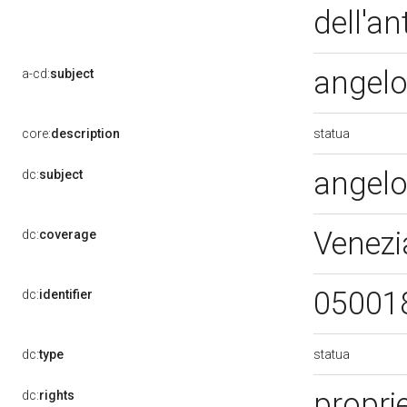
dell'an
angel
a-cd:
subject
statua
core:
description
angel
dc:
subject
Venezi
dc:
coverage
05001
dc:
identifier
statua
dc:
type
proprie
dc:
rights