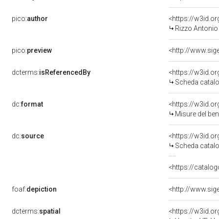
pico:
author
<https://w3id.
Rizzo Antonio
pico:
preview
dcterms:
isReferencedBy
<https://w3id.
Scheda catalo
dc:
format
<https://w3id.
Misure del be
dc:
source
<https://w3id.
Scheda catalo
<https://catalog
foaf:
depiction
dcterms:
spatial
<https://w3id.