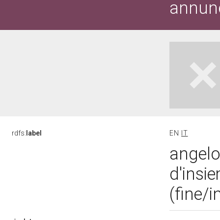
annun
rdfs:
label
EN
IT
angelo
d'insi
(fine/i