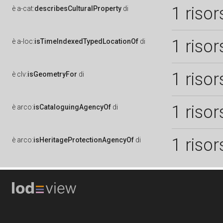
1 risor
è
a-cat:
describesCulturalProperty
di
1 risor
è
a-loc:
isTimeIndexedTypedLocationOf
di
1 risor
è
clv:
isGeometryFor
di
1 risor
è
arco:
isCataloguingAgencyOf
di
1 risor
è
arco:
isHeritageProtectionAgencyOf
di