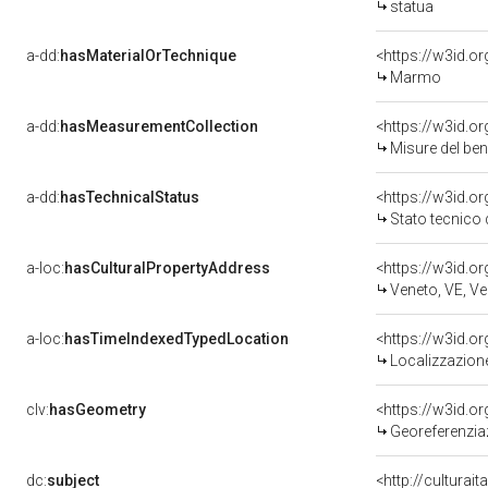
statua
a-dd:
hasMaterialOrTechnique
<https://w3id.o
Marmo
a-dd:
hasMeasurementCollection
<https://w3id.
Misure del be
a-dd:
hasTechnicalStatus
<https://w3id.o
Stato tecnico
a-loc:
hasCulturalPropertyAddress
<https://w3id.
Veneto, VE, Ve
a-loc:
hasTimeIndexedTypedLocation
<https://w3id.
Localizzazione
clv:
hasGeometry
<https://w3id.
Georeferenzia
dc:
subject
<http://culturai