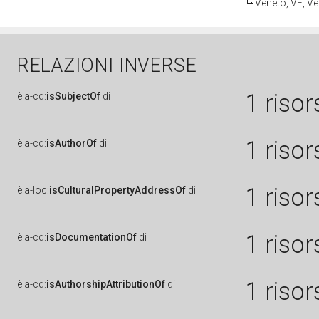
Veneto, VE, Ve
RELAZIONI INVERSE
1 risor
è
a-cd:
isSubjectOf
di
1 risor
è
a-cd:
isAuthorOf
di
1 risor
è
a-loc:
isCulturalPropertyAddressOf
di
1 risor
è
a-cd:
isDocumentationOf
di
1 risor
è
a-cd:
isAuthorshipAttributionOf
di