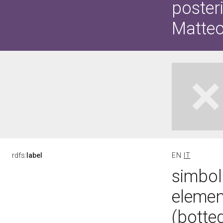
poster
Matteo
rdfs:
label
EN
IT
simbolo
elemen
(botte