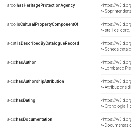
arco:
hasHeritageProtectionAgency
<https://w3id.
Soprintendenza Speciale 
arco:
isCulturalPropertyComponentOf
<https://w3id.o
stalli del cor
a-cat:
isDescribedByCatalogueRecord
<https://w3id.
Scheda catalo
a-cd:
hasAuthor
<https://w3id.
Lombardo Piet
a-cd:
hasAuthorshipAttribution
<https://w3id.o
Attribuzione d
a-cd:
hasDating
<https://w3id.
Cronologia 1 
a-cd:
hasDocumentation
Documentazion