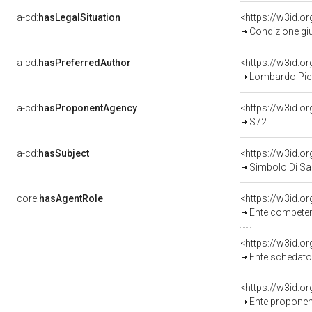
a-cd:
hasLegalSituation
Condizione giu
a-cd:
hasPreferredAuthor
<https://w3id.
Lombardo Piet
a-cd:
hasProponentAgency
<https://w3id.
S72
a-cd:
hasSubject
<https://w3id.
Simbolo Di Sa
core:
hasAgentRole
<https://w3id.o
Ente competente per tutela del b
<https://w3id.
Ente schedator
<https://w3id.
Ente proponen