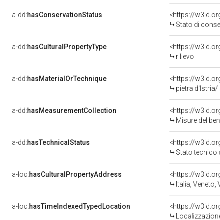
a-dd:
hasConservationStatus
<https://w3id.
Stato di cons
a-dd:
hasCulturalPropertyType
<https://w3id.
rilievo
a-dd:
hasMaterialOrTechnique
<https://w3id.or
pietra d'Istria
a-dd:
hasMeasurementCollection
<https://w3id.
Misure del be
a-dd:
hasTechnicalStatus
<https://w3id.o
Stato tecnico
a-loc:
hasCulturalPropertyAddress
<https://w3id.
Italia, Veneto,
a-loc:
hasTimeIndexedTypedLocation
<https://w3id.
Localizzazione