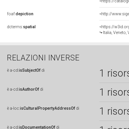
<https://catalog
foaf:
depiction
dcterms:
spatial
<https://w3id.
Italia, Veneto,
RELAZIONI INVERSE
1 risor
è
a-cd:
isSubjectOf
di
1 risor
è
a-cd:
isAuthorOf
di
1 risor
è
a-loc:
isCulturalPropertyAddressOf
di
è
a-cd:
isDocumentationOf
di