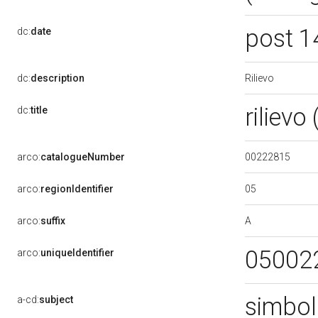
post 1
dc:
date
Rilievo
dc:
description
riliev
dc:
title
00222815
arco:
catalogueNumber
05
arco:
regionIdentifier
A
arco:
suffix
05002
arco:
uniqueIdentifier
simbol
a-cd:
subject