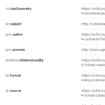
clv:
hasGeometry
<https://w3id.
Georeferenzia
dc:
subject
<http://culturai
pico:
author
<https://w3id.
Lombardo Piet
pico:
preview
dcterms:
isReferencedBy
<https://w3id.
Scheda catalo
dc:
format
<https://w3id.
Misure del be
dc:
source
<https://w3id.
Scheda catalo