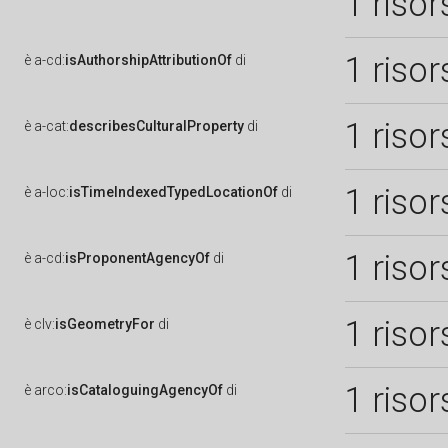
1 risor
1 risor
è
a-cd:
isAuthorshipAttributionOf
di
1 risor
è
a-cat:
describesCulturalProperty
di
1 risor
è
a-loc:
isTimeIndexedTypedLocationOf
di
1 risor
è
a-cd:
isProponentAgencyOf
di
1 risor
è
clv:
isGeometryFor
di
1 risor
è
arco:
isCataloguingAgencyOf
di