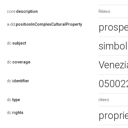
Rilievo
core:
description
prospe
a-dd:
positionInComplexCulturalProperty
simbol
dc:
subject
Venezi
dc:
coverage
05002
dc:
identifier
rilievo
dc:
type
proprie
dc:
rights