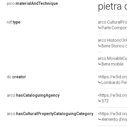
pietra 
pico:
materialAndTechnique
rdf:
type
arco:CulturalP
Parte Compone
arco:HistoricOrA
Bene Storico o
arco:MovableCul
Bene mobile
dc:
creator
<https://w3id.
Lombardo Piet
arco:
hasCataloguingAgency
<https://w3id.
S72
arco:
hasCulturalPropertyCataloguingCategory
<https://w3id.o
elemento d'in