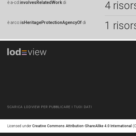
4 risor
è
a-cd:
involvesRelatedWork
di
1 risor
è
arco:
isHeritageProtectionAgencyOf
di
SCARICA LODVIEW PER PUBBLICARE I TUOI DATI
Licensed under
Creative Commons Attribution-ShareAlike 4.0 International
(C