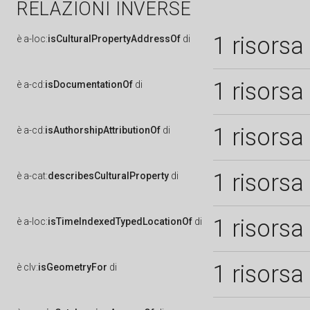
RELAZIONI INVERSE
1 risorsa
è
a-loc:
isCulturalPropertyAddressOf
di
1 risorsa
è
a-cd:
isDocumentationOf
di
1 risorsa
è
a-cd:
isAuthorshipAttributionOf
di
1 risorsa
è
a-cat:
describesCulturalProperty
di
1 risorsa
è
a-loc:
isTimeIndexedTypedLocationOf
di
1 risorsa
è
clv:
isGeometryFor
di