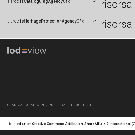
1 risorsa
è
arco:
isCataloguingAgencyOf
di
1 risorsa
è
arco:
isHeritageProtectionAgencyOf
di
SCARICA LODVIEW PER PUBBLICARE I TUOI DATI
Licensed under
Creative Commons Attribution-ShareAlike 4.0 International
(C