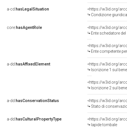
a-cd:
hasLegalSituation
Condizione giuridica
core:
hasAgentRole
<https://w3id.org/ar
Ente schedatore del 
<https://w3id.org/ar
Ente competente per tutela del bene 050024
a-dd:
hasAffixedElement
<https://w3id.org/arc
Iscrizione 1 sul be
<https://w3id.org/arc
Iscrizione 2 sul be
a-dd:
hasConservationStatus
<https://w3id.org/ar
Stato di conservazi
a-dd:
hasCulturalPropertyType
<https://w3id.org/a
lapide tombale