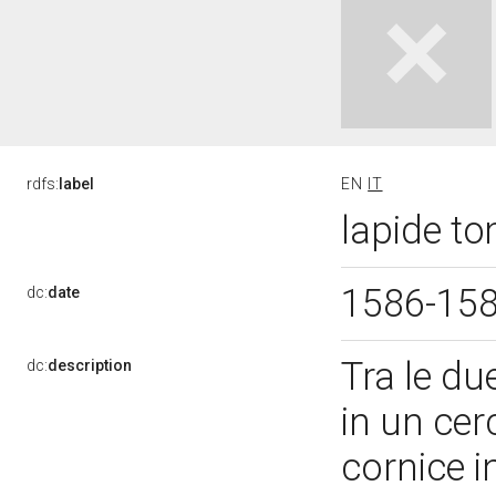
rdfs:
label
EN
IT
lapide to
1586-15
dc:
date
Tra le due
dc:
description
in un cer
cornice 