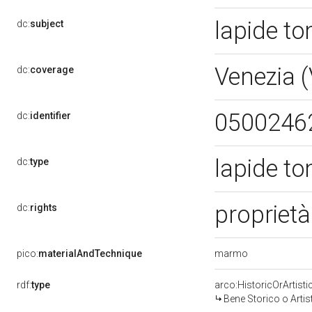
lapide t
dc:
subject
Venezia 
dc:
coverage
0500246
dc:
identifier
lapide t
dc:
type
proprietà
dc:
rights
marmo
pico:
materialAndTechnique
rdf:
type
arco:HistoricOrArtisti
Bene Storico o Artis