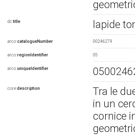
geometri
lapide t
dc:
title
00246279
arco:
catalogueNumber
05
arco:
regionIdentifier
0500246
arco:
uniqueIdentifier
Tra le due
core:
description
in un cer
cornice 
geometri