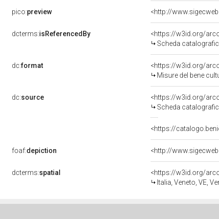
pico:
preview
<http://www.sigecweb
dcterms:
isReferencedBy
<https://w3id.org/a
Scheda catalografi
dc:
format
<https://w3id.org/ar
Misure del bene cul
dc:
source
<https://w3id.org/a
Scheda catalografi
<https://catalogo.beni
foaf:
depiction
<http://www.sigecweb
dcterms:
spatial
<https://w3id.org/a
Italia, Veneto, VE, V