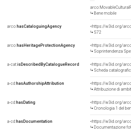
arco:MovableCultural
Bene mobile
arco:
hasCataloguingAgency
<https://w3id.org/a
S72
arco:
hasHeritageProtectionAgency
<https://w3id.org/a
Soprintendenza Speciale per il P
a-cat:
isDescribedByCatalogueRecord
<https://w3id.org/a
Scheda catalografi
a-cd:
hasAuthorshipAttribution
<https://w3id.org/arc
Attribuzione di ambi
a-cd:
hasDating
<https://w3id.org/ar
Cronologia 1 del b
a-cd:
hasDocumentation
Documentazione foto