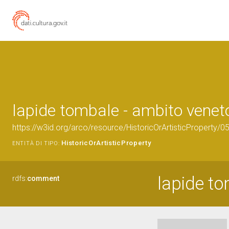
lapide tombale - ambito veneto
https://w3id.org/arco/resource/HistoricOrArtisticProperty/
HistoricOrArtisticProperty
ENTITÀ DI TIPO:
lapide t
rdfs:
comment