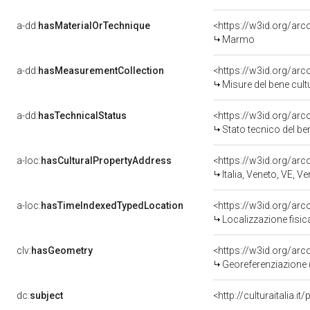
a-dd:
hasMaterialOrTechnique
<https://w3id.org/ar
Marmo
a-dd:
hasMeasurementCollection
<https://w3id.org/ar
Misure del bene cul
a-dd:
hasTechnicalStatus
<https://w3id.org/ar
Stato tecnico del b
a-loc:
hasCulturalPropertyAddress
<https://w3id.org/a
Italia, Veneto, VE, V
a-loc:
hasTimeIndexedTypedLocation
<https://w3id.org/ar
Localizzazione fisic
clv:
hasGeometry
<https://w3id.org/ar
Georeferenziazione 
dc:
subject
<http://culturaitalia.