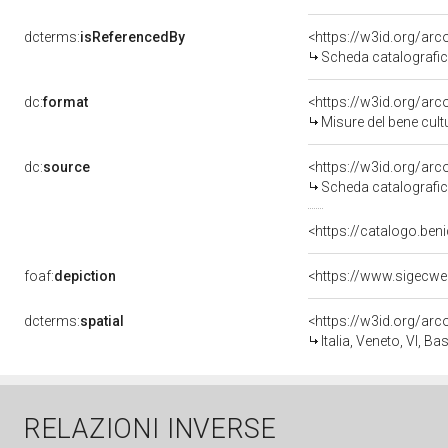
dcterms:
isReferencedBy
<https://w3id.org/a
Scheda catalografi
dc:
format
<https://w3id.org/ar
Misure del bene cul
dc:
source
<https://w3id.org/a
Scheda catalografi
<https://catalogo.beni
foaf:
depiction
<https://www.sigecwe
dcterms:
spatial
<https://w3id.org/a
Italia, Veneto, VI, 
RELAZIONI INVERSE