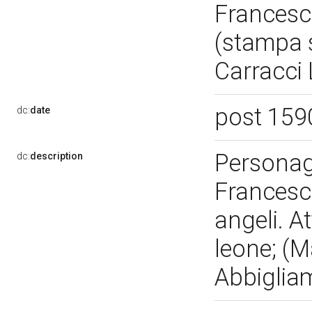
Francesc
(stampa s
Carracci 
post 159
dc:
date
Personag
dc:
description
Francesco
angeli. At
leone; (M
Abbigliam