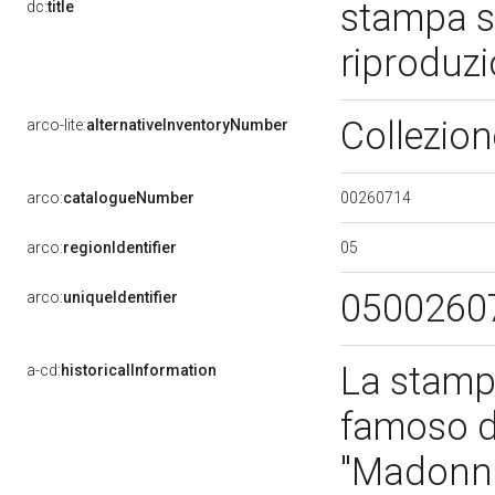
stampa s
dc:
title
riproduz
Collezio
arco-lite:
alternativeInventoryNumber
00260714
arco:
catalogueNumber
05
arco:
regionIdentifier
0500260
arco:
uniqueIdentifier
La stampa
a-cd:
historicalInformation
famoso di
"Madonna 