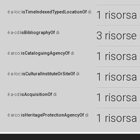
1 risorsa
è
a-loc:
isTimeIndexedTypedLocationOf
di
3 risorse
è
a-cd:
isBibliographyOf
di
1 risorsa
è
arco:
isCataloguingAgencyOf
di
1 risorsa
è
a-loc:
isCulturalInstituteOrSiteOf
di
1 risorsa
è
a-cd:
isAcquisitionOf
di
1 risorsa
è
arco:
isHeritageProtectionAgencyOf
di