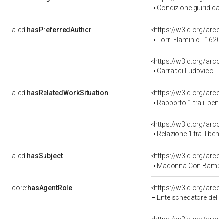
Condizione giuridica
a-cd:
hasPreferredAuthor
<https://w3id.org/a
Torri Flaminio - 162
<https://w3id.org/a
Carracci Ludovico -
a-cd:
hasRelatedWorkSituation
<https://w3id.org/ar
Rapporto 1 tra il be
<https://w3id.org/arc
Relazione 1 tra il b
a-cd:
hasSubject
<https://w3id.org/a
Madonna Con Bambin
core:
hasAgentRole
<https://w3id.org/ar
Ente schedatore de