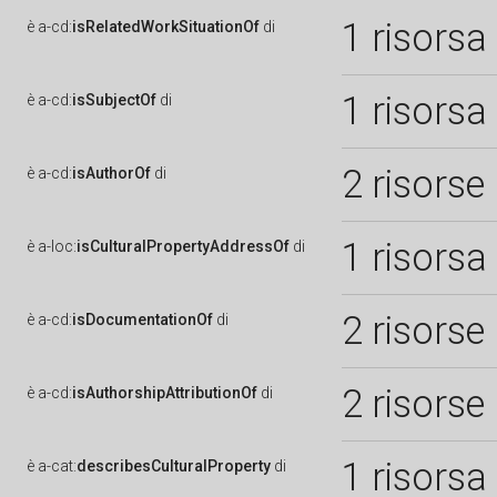
1 risorsa
è
a-cd:
isRelatedWorkSituationOf
di
1 risorsa
è
a-cd:
isSubjectOf
di
2 risorse
è
a-cd:
isAuthorOf
di
1 risorsa
è
a-loc:
isCulturalPropertyAddressOf
di
2 risorse
è
a-cd:
isDocumentationOf
di
2 risorse
è
a-cd:
isAuthorshipAttributionOf
di
1 risorsa
è
a-cat:
describesCulturalProperty
di