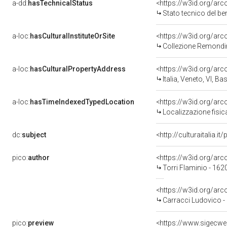
a-dd:
hasTechnicalStatus
<https://w3id.org/ar
Stato tecnico del b
a-loc:
hasCulturalInstituteOrSite
<https://w3id.org/ar
Collezione Remondi
a-loc:
hasCulturalPropertyAddress
<https://w3id.org/a
Italia, Veneto, VI, 
a-loc:
hasTimeIndexedTypedLocation
<https://w3id.org/ar
Localizzazione fisic
dc:
subject
<http://culturaitalia.
pico:
author
<https://w3id.org/a
Torri Flaminio - 162
<https://w3id.org/a
Carracci Ludovico -
pico:
preview
<https://www.sigecwe