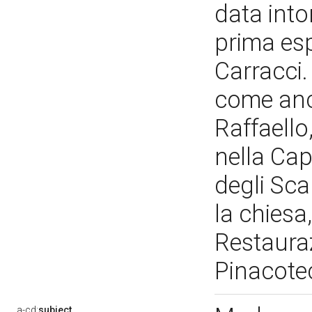
data into
prima esp
Carracci.
come anc
Raffaello,
nella Ca
degli Sca
la chiesa,
Restauraz
Pinacote
a-cd:
subject