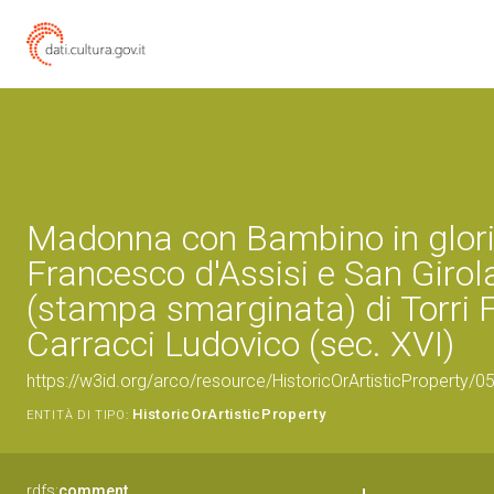
Madonna con Bambino in glor
Francesco d'Assisi e San Giro
(stampa smarginata) di Torri F
Carracci Ludovico (sec. XVI)
https://w3id.org/arco/resource/HistoricOrArtisticProperty/
HistoricOrArtisticProperty
ENTITÀ DI TIPO:
rdfs:
comment