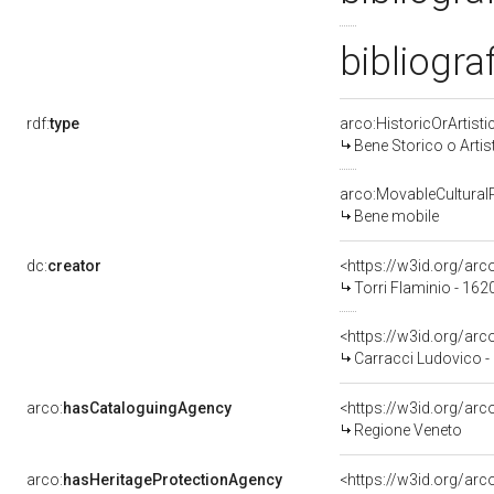
bibliogra
rdf:
type
arco:HistoricOrArtisti
Bene Storico o Artis
arco:MovableCultural
Bene mobile
dc:
creator
<https://w3id.org/a
Torri Flaminio - 162
<https://w3id.org/a
Carracci Ludovico -
arco:
hasCataloguingAgency
<https://w3id.org/a
Regione Veneto
arco:
hasHeritageProtectionAgency
<https://w3id.org/a