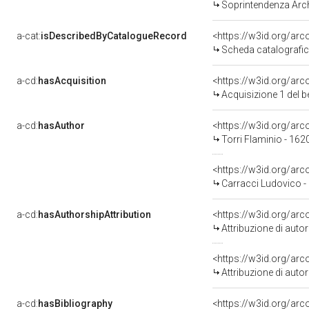
Soprintendenza Arche
a-cat:
isDescribedByCatalogueRecord
<https://w3id.org/a
Scheda catalografi
a-cd:
hasAcquisition
<https://w3id.org/ar
Acquisizione 1 del 
a-cd:
hasAuthor
<https://w3id.org/a
Torri Flaminio - 162
<https://w3id.org/a
Carracci Ludovico -
a-cd:
hasAuthorshipAttribution
<https://w3id.org/ar
Attribuzione di aut
<https://w3id.org/ar
Attribuzione di aut
a-cd:
hasBibliography
<https://w3id.org/ar