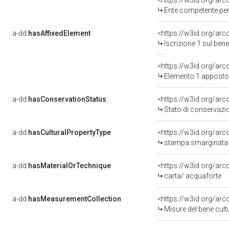
<https://w3id.org/ar
Ente competente per tutela d
a-dd:
hasAffixedElement
<https://w3id.org/arc
Iscrizione 1 sul be
<https://w3id.org/ar
Elemento 1 apposto
a-dd:
hasConservationStatus
<https://w3id.org/ar
Stato di conservazi
a-dd:
hasCulturalPropertyType
<https://w3id.org/a
stampa smarginata 
a-dd:
hasMaterialOrTechnique
<https://w3id.org/arc
carta/ acquaforte
a-dd:
hasMeasurementCollection
<https://w3id.org/ar
Misure del bene cul