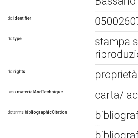
Bassano 
0500260
dc:
identifier
stampa s
dc:
type
riproduz
proprietà
dc:
rights
carta/ a
pico:
materialAndTechnique
bibliogra
dcterms:
bibliographicCitation
bibliogra