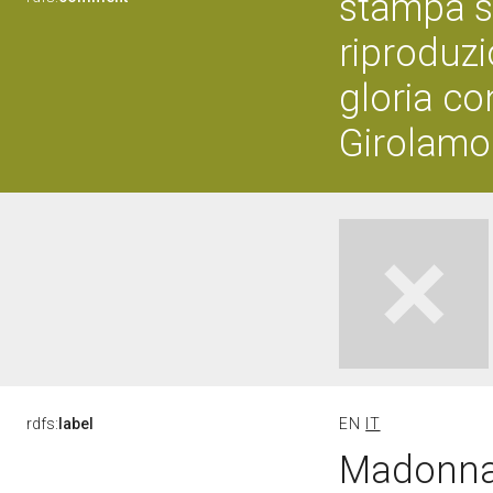
stampa s
riproduz
gloria co
Girolamo
rdfs:
label
EN
IT
Madonna 