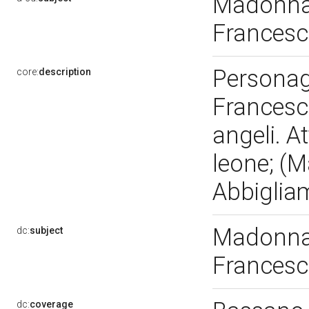
Madonna 
Francesc
Personag
core:
description
Francesco
angeli. At
leone; (M
Abbigliam
Madonna 
dc:
subject
Francesc
dc:
coverage