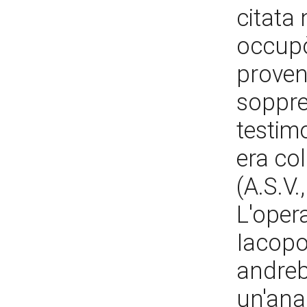
citata 
occupò
proven
soppre
testim
era col
(A.S.V.
L'oper
Iacopo
andreb
un'anal