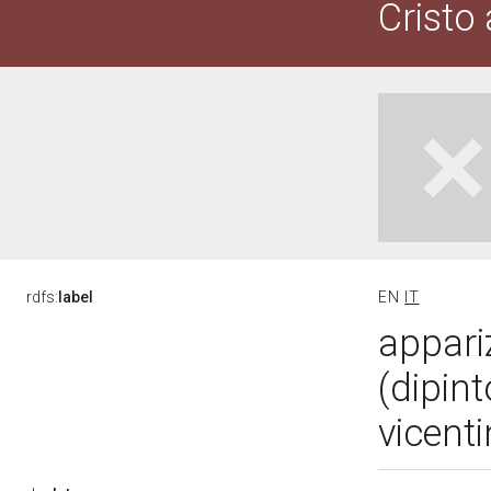
Cristo
rdfs:
label
EN
IT
appari
(dipint
vicent