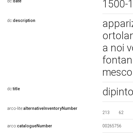
1500-
dc:
date
appariz
dc:
description
ortola
a noi v
fontana
mescol
dipint
dc:
title
arco-lite:
alternativeInventoryNumber
213
62
00265756
arco:
catalogueNumber