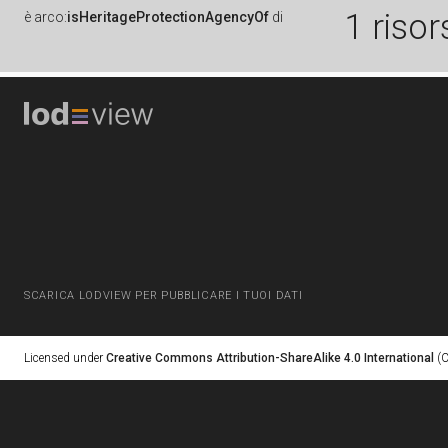
1 risor
è
arco:
isHeritageProtectionAgencyOf
di
SCARICA LODVIEW PER PUBBLICARE I TUOI DATI
Licensed under
Creative Commons Attribution-ShareAlike 4.0 International
(C