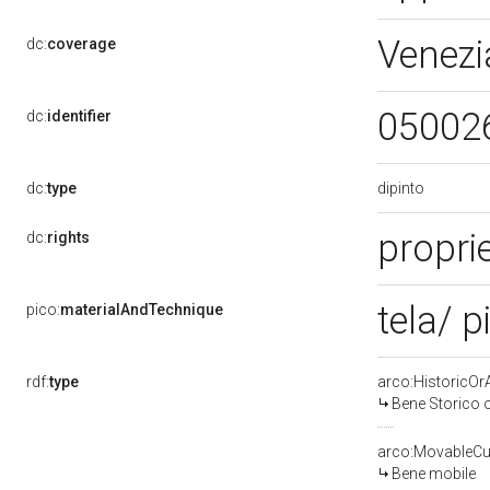
Venezi
dc:
coverage
05002
dc:
identifier
dipinto
dc:
type
propri
dc:
rights
tela/ p
pico:
materialAndTechnique
rdf:
type
arco:HistoricOrA
Bene Storico o
arco:MovableCul
Bene mobile