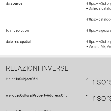
dc:
source
<https://w3id.
Scheda catalo
<https://catalog
foaf:
depiction
dcterms:
spatial
<https://w3id.
Veneto, VE, Ve
RELAZIONI INVERSE
1 risor
è
a-cd:
isSubjectOf
di
1 risor
è
a-loc:
isCulturalPropertyAddressOf
di