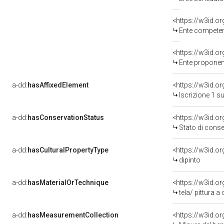
<https://w3id.o
Ente competente per tutela del 
<https://w3id.
Ente proponen
a-dd:
hasAffixedElement
<https://w3id.o
Iscrizione 1 s
a-dd:
hasConservationStatus
<https://w3id.o
Stato di cons
a-dd:
hasCulturalPropertyType
<https://w3id.
dipinto
a-dd:
hasMaterialOrTechnique
<https://w3id.or
tela/ pittura a 
a-dd:
hasMeasurementCollection
<https://w3id.