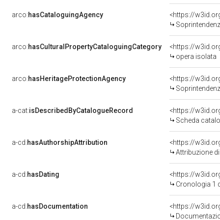
arco:
hasCataloguingAgency
<https://w3id.
Soprintendenza Speciale 
arco:
hasCulturalPropertyCataloguingCategory
<https://w3id.o
opera isolata
arco:
hasHeritageProtectionAgency
<https://w3id.
Soprintendenza Speciale 
a-cat:
isDescribedByCatalogueRecord
<https://w3id.
Scheda catalo
a-cd:
hasAuthorshipAttribution
Attribuzione d
a-cd:
hasDating
<https://w3id.
Cronologia 1 
a-cd:
hasDocumentation
Documentazion