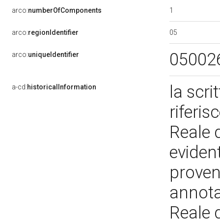
1
arco:
numberOfComponents
05
arco:
regionIdentifier
05002
arco:
uniqueIdentifier
la scri
a-cd:
historicalInformation
riferis
Reale d
eviden
proven
annota
Reale d