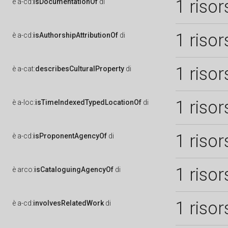
1 risor
è
a-cd:
isDocumentationOf
di
1 risor
è
a-cd:
isAuthorshipAttributionOf
di
1 risor
è
a-cat:
describesCulturalProperty
di
1 risor
è
a-loc:
isTimeIndexedTypedLocationOf
di
1 risor
è
a-cd:
isProponentAgencyOf
di
1 risor
è
arco:
isCataloguingAgencyOf
di
1 risor
è
a-cd:
involvesRelatedWork
di