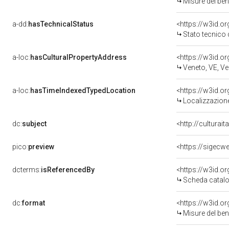
Misure del be
a-dd:
hasTechnicalStatus
<https://w3id.o
Stato tecnico
a-loc:
hasCulturalPropertyAddress
<https://w3id.
Veneto, VE, Ve
a-loc:
hasTimeIndexedTypedLocation
<https://w3id.
Localizzazione
dc:
subject
<http://culturai
pico:
preview
dcterms:
isReferencedBy
<https://w3id.
Scheda catalo
dc:
format
<https://w3id.
Misure del be