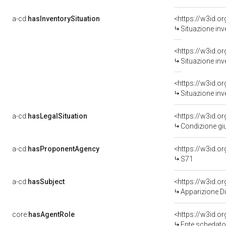
a-cd:
hasInventorySituation
<https://w3id.o
Situazione inv
<https://w3id.o
Situazione inv
<https://w3id.o
Situazione inv
a-cd:
hasLegalSituation
<https://w3id.o
Condizione giu
a-cd:
hasProponentAgency
<https://w3id.
S71
a-cd:
hasSubject
<https://w3id.
Apparizione Di
core:
hasAgentRole
<https://w3id.
Ente schedatore del bene 0500