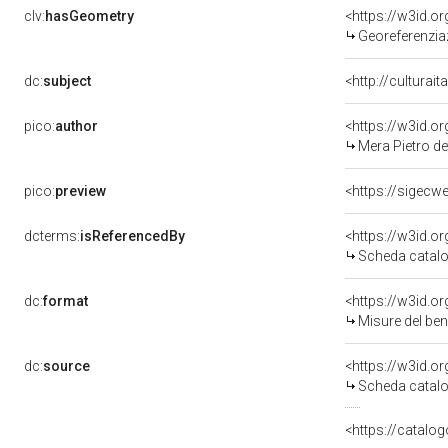
clv:
hasGeometry
<https://w3id.
Georeferenzia
dc:
subject
<http://culturai
pico:
author
<https://w3id.
Mera Pietro det
pico:
preview
dcterms:
isReferencedBy
<https://w3id.
Scheda catalo
dc:
format
<https://w3id.
Misure del be
dc:
source
<https://w3id.
Scheda catalo
<https://catalog