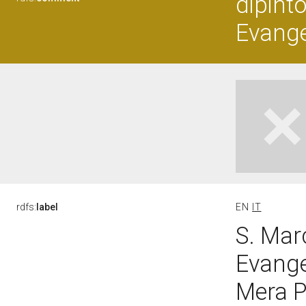
dipint
Evange
rdfs:
label
EN
IT
S. Mar
Evangel
Mera P