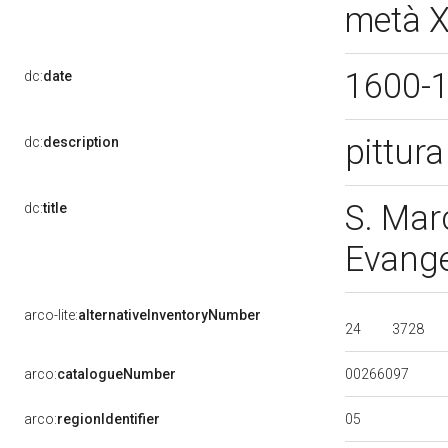
metà X
1600-
dc:
date
pittura
dc:
description
S. Mar
dc:
title
Evangel
arco-lite:
alternativeInventoryNumber
24
3728
00266097
arco:
catalogueNumber
05
arco:
regionIdentifier