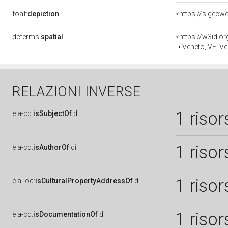
foaf:
depiction
dcterms:
spatial
<https://w3id.
Veneto, VE, Ve
RELAZIONI INVERSE
1 risor
è
a-cd:
isSubjectOf
di
1 risor
è
a-cd:
isAuthorOf
di
1 risor
è
a-loc:
isCulturalPropertyAddressOf
di
1 risor
è
a-cd:
isDocumentationOf
di