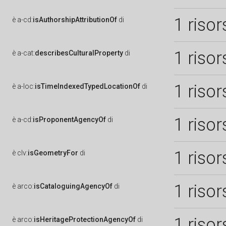
1 risor
è
a-cd:
isAuthorshipAttributionOf
di
1 risor
è
a-cat:
describesCulturalProperty
di
1 risor
è
a-loc:
isTimeIndexedTypedLocationOf
di
1 risor
è
a-cd:
isProponentAgencyOf
di
1 risor
è
clv:
isGeometryFor
di
1 risor
è
arco:
isCataloguingAgencyOf
di
1 risor
è
arco:
isHeritageProtectionAgencyOf
di