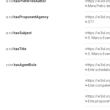
a-cd:
hasPreferredAuthor
<https://w3id.
Mera Pietro det
a-cd:
hasProponentAgency
<https://w3id.
S71
a-cd:
hasSubject
<https://w3id.
S. Marco Evan
a-cd:
hasTitle
<https://w3id.o
S. Marco Evan
core:
hasAgentRole
<https://w3id.
Ente schedatore del bene 0500
<https://w3id.o
Ente competente per tutela del 
<https://w3id.
Ente proponen