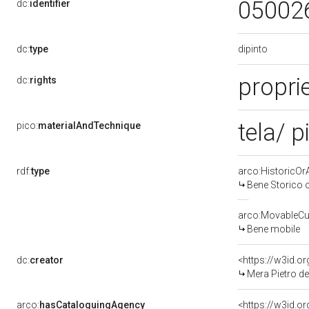
05002
dc:
identifier
dipinto
dc:
type
propri
dc:
rights
tela/ p
pico:
materialAndTechnique
rdf:
type
arco:HistoricOrA
Bene Storico o
arco:MovableCul
Bene mobile
dc:
creator
<https://w3id.
Mera Pietro det
arco:
hasCataloguingAgency
<https://w3id.