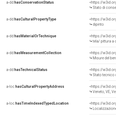
a-dd:
hasConservationStatus
<https://w3id.o
Stato di cons
a-dd:
hasCulturalPropertyType
<https://w3id.
dipinto
a-dd:
hasMaterialOrTechnique
<https://w3id.or
tela/ pittura a 
a-dd:
hasMeasurementCollection
<https://w3id.
Misure del be
a-dd:
hasTechnicalStatus
<https://w3id.o
Stato tecnico
a-loc:
hasCulturalPropertyAddress
<https://w3id.
Veneto, VE, Ve
a-loc:
hasTimeIndexedTypedLocation
<https://w3id.
Localizzazione