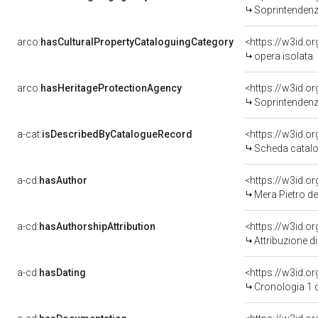
Soprintendenza Speciale 
arco:
hasCulturalPropertyCataloguingCategory
<https://w3id.o
opera isolata
arco:
hasHeritageProtectionAgency
<https://w3id.
Soprintendenza Speciale 
a-cat:
isDescribedByCatalogueRecord
<https://w3id.
Scheda catalo
a-cd:
hasAuthor
<https://w3id.
Mera Pietro det
a-cd:
hasAuthorshipAttribution
<https://w3id.o
Attribuzione d
a-cd:
hasDating
<https://w3id.
Cronologia 1 