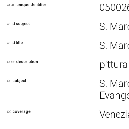
05002
arco:
uniqueIdentifier
S. Mar
a-cd:
subject
S. Mar
a-cd:
title
pittura
core:
description
S. Mar
dc:
subject
Evange
Venezi
dc:
coverage