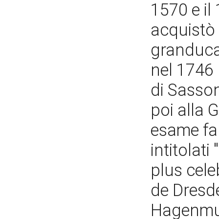
1570 e il
acquistò 
granduca
nel 1746 
di Sasson
poi alla 
esame fa 
intitolat
plus cele
de Dresd
Hagenmul