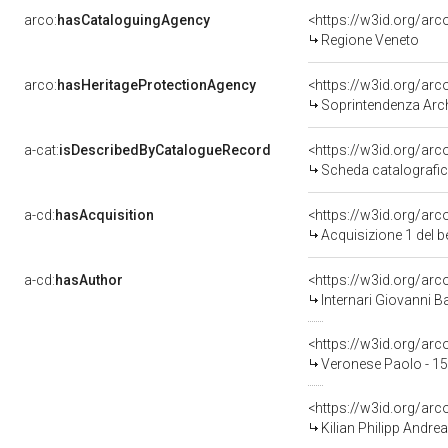
arco:
hasCataloguingAgency
<https://w3id.org/a
Regione Veneto
arco:
hasHeritageProtectionAgency
<https://w3id.org/a
Soprintendenza Arche
a-cat:
isDescribedByCatalogueRecord
<https://w3id.org/a
Scheda catalografi
a-cd:
hasAcquisition
<https://w3id.org/ar
Acquisizione 1 del 
a-cd:
hasAuthor
<https://w3id.org/a
Internari Giovanni B
<https://w3id.org/a
Veronese Paolo - 1
<https://w3id.org/a
Kilian Philipp Andre