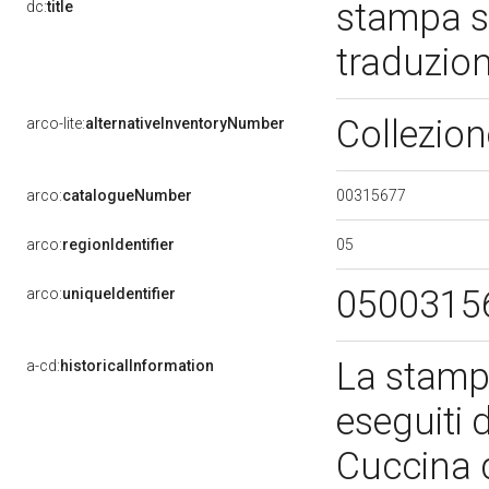
stampa s
dc:
title
traduzio
Collezio
arco-lite:
alternativeInventoryNumber
00315677
arco:
catalogueNumber
05
arco:
regionIdentifier
0500315
arco:
uniqueIdentifier
La stampa
a-cd:
historicalInformation
eseguiti 
Cuccina d