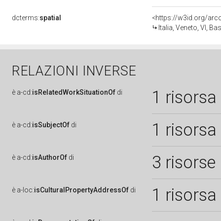
dcterms:
spatial
<https://w3id.org/a
Italia, Veneto, VI, 
RELAZIONI INVERSE
1 risorsa
è
a-cd:
isRelatedWorkSituationOf
di
1 risorsa
è
a-cd:
isSubjectOf
di
3 risorse
è
a-cd:
isAuthorOf
di
1 risorsa
è
a-loc:
isCulturalPropertyAddressOf
di