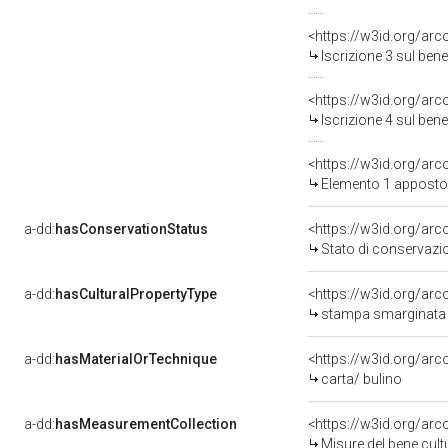
<https://w3id.org/arc
Iscrizione 3 sul be
<https://w3id.org/arc
Iscrizione 4 sul be
<https://w3id.org/ar
Elemento 1 apposto
a-dd:
hasConservationStatus
<https://w3id.org/ar
Stato di conservazi
a-dd:
hasCulturalPropertyType
<https://w3id.org/a
stampa smarginata 
a-dd:
hasMaterialOrTechnique
<https://w3id.org/arc
carta/ bulino
a-dd:
hasMeasurementCollection
<https://w3id.org/ar
Misure del bene cul