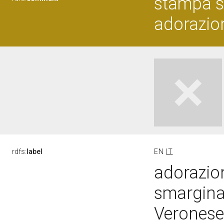
stampa s
adorazio
rdfs:
label
EN
IT
adorazio
smarginat
Veronese 