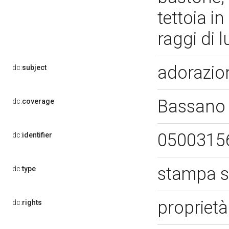
tettoia in
raggi di 
adorazio
dc:
subject
Bassano 
dc:
coverage
0500315
dc:
identifier
stampa s
dc:
type
proprietà
dc:
rights