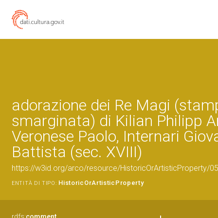
adorazione dei Re Magi (stam
smarginata) di Kilian Philipp 
Veronese Paolo, Internari Giov
Battista (sec. XVIII)
https://w3id.org/arco/resource/HistoricOrArtisticProperty/
HistoricOrArtisticProperty
ENTITÀ DI TIPO:
rdfs:
comment