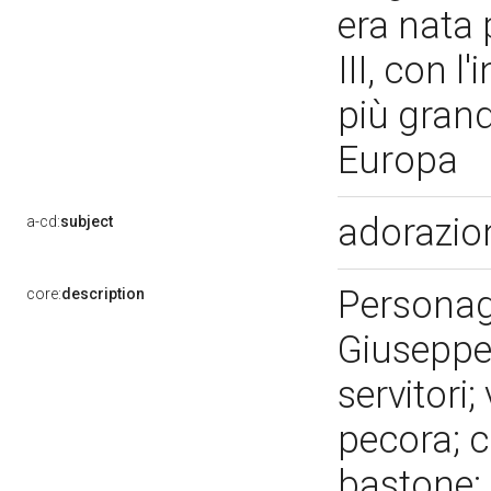
era nata 
III, con 
più grandi
Europa
adorazio
a-cd:
subject
Personag
core:
description
Giuseppe;
servitori;
pecora; c
bastone; 