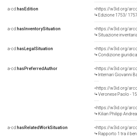
a-cd:
hasEdition
<https://w3id.org/ar
Edizione 1753/ 175
a-cd:
hasInventorySituation
<https://w3id.org/ar
Situazione inventar
a-cd:
hasLegalSituation
Condizione giuridica
a-cd:
hasPreferredAuthor
<https://w3id.org/a
Internari Giovanni B
<https://w3id.org/a
Veronese Paolo - 1
<https://w3id.org/a
Kilian Philipp Andre
a-cd:
hasRelatedWorkSituation
<https://w3id.org/ar
Rapporto 1 tra il be