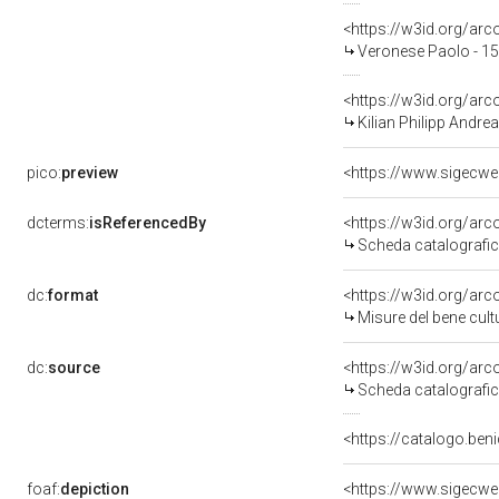
<https://w3id.org/a
Veronese Paolo - 1
<https://w3id.org/a
Kilian Philipp Andre
pico:
preview
<https://www.sigecwe
dcterms:
isReferencedBy
<https://w3id.org/a
Scheda catalografi
dc:
format
<https://w3id.org/ar
Misure del bene cul
dc:
source
<https://w3id.org/a
Scheda catalografi
<https://catalogo.beni
foaf:
depiction
<https://www.sigecwe