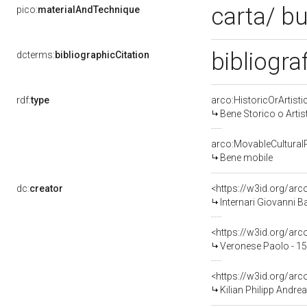
carta/ b
pico:
materialAndTechnique
bibliogra
dcterms:
bibliographicCitation
rdf:
type
arco:HistoricOrArtisti
Bene Storico o Artis
arco:MovableCultural
Bene mobile
dc:
creator
<https://w3id.org/a
Internari Giovanni B
<https://w3id.org/a
Veronese Paolo - 1
<https://w3id.org/a
Kilian Philipp Andre