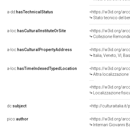
a-dd:
hasTechnicalStatus
<https://w3id.org/ar
Stato tecnico del b
a-loc:
hasCulturalInstituteOrSite
<https://w3id.org/ar
Collezione Remondi
a-loc:
hasCulturalPropertyAddress
<https://w3id.org/a
Italia, Veneto, VI, 
a-loc:
hasTimeIndexedTypedLocation
<https://w3id.org/ar
Altra localizzazione
<https://w3id.org/ar
Localizzazione fisic
dc:
subject
<http://culturaitalia.
pico:
author
<https://w3id.org/a
Internari Giovanni B