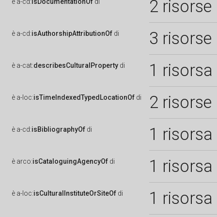
2 risorse
è
a-cd:
isDocumentationOf
di
3 risorse
è
a-cd:
isAuthorshipAttributionOf
di
1 risorsa
è
a-cat:
describesCulturalProperty
di
2 risorse
è
a-loc:
isTimeIndexedTypedLocationOf
di
1 risorsa
è
a-cd:
isBibliographyOf
di
1 risorsa
è
arco:
isCataloguingAgencyOf
di
1 risorsa
è
a-loc:
isCulturalInstituteOrSiteOf
di