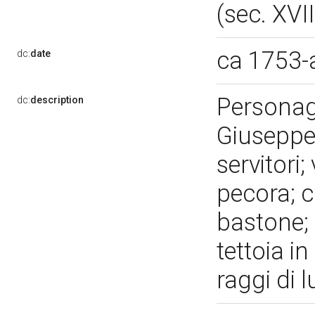
(sec. XVII
ca 1753-
dc:
date
Personag
dc:
description
Giuseppe;
servitori;
pecora; c
bastone; 
tettoia in
raggi di 