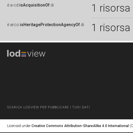
1 risorsa
è
a-cd:
isAcquisitionOf
di
1 risorsa
è
arco:
isHeritageProtectionAgencyOf
di
SCARICA LODVIEW PER PUBBLICARE I TUOI DATI
Licensed under
Creative Commons Attribution-ShareAlike 4.0 International
(C