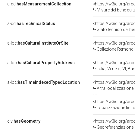
a-dd:
hasMeasurementCollection
<https://w3id.org/ar
Misure del bene cul
a-dd:
hasTechnicalStatus
<https://w3id.org/ar
Stato tecnico del b
a-loc:
hasCulturalInstituteOrSite
<https://w3id.org/ar
Collezione Remondi
a-loc:
hasCulturalPropertyAddress
<https://w3id.org/a
Italia, Veneto, VI, 
a-loc:
hasTimeIndexedTypedLocation
<https://w3id.org/ar
Altra localizzazione
<https://w3id.org/ar
Localizzazione fisic
clv:
hasGeometry
<https://w3id.org/ar
Georeferenziazione 