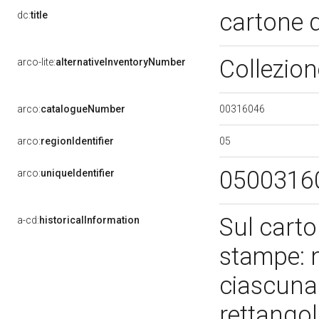
cartone 
dc:
title
Collezio
arco-lite:
alternativeInventoryNumber
00316046
arco:
catalogueNumber
05
arco:
regionIdentifier
0500316
arco:
uniqueIdentifier
Sul carto
a-cd:
historicalInformation
stampe: n
ciascuna 
rettangol