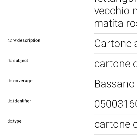
vecchio n
matita ro
Cartone 
core:
description
cartone 
dc:
subject
Bassano 
dc:
coverage
0500316
dc:
identifier
cartone 
dc:
type