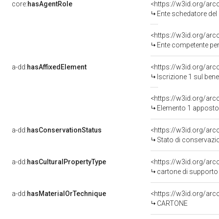
core:
hasAgentRole
<https://w3id.org/ar
Ente schedatore de
<https://w3id.org/ar
Ente competente per tutela d
a-dd:
hasAffixedElement
<https://w3id.org/arc
Iscrizione 1 sul be
<https://w3id.org/ar
Elemento 1 apposto
a-dd:
hasConservationStatus
<https://w3id.org/ar
Stato di conservazi
a-dd:
hasCulturalPropertyType
<https://w3id.org/ar
cartone di supporto
a-dd:
hasMaterialOrTechnique
<https://w3id.org/arc
CARTONE