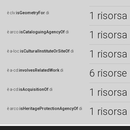
1 risorsa
è
clv:
isGeometryFor
di
1 risorsa
è
arco:
isCataloguingAgencyOf
di
1 risorsa
è
a-loc:
isCulturalInstituteOrSiteOf
di
6 risorse
è
a-cd:
involvesRelatedWork
di
1 risorsa
è
a-cd:
isAcquisitionOf
di
1 risorsa
è
arco:
isHeritageProtectionAgencyOf
di