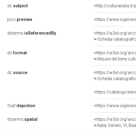
dc:
subject
<http://culturaitalia.
pico:
preview
<https://www.sigecwe
dcterms:
isReferencedBy
<https://w3id.org/a
Scheda catalografi
dc:
format
<https://w3id.org/ar
Misure del bene cul
dc:
source
<https://w3id.org/a
Scheda catalografi
<https://catalogo.beni
foaf:
depiction
<https://www.sigecwe
dcterms:
spatial
<https://w3id.org/a
Italia, Veneto, VI, 