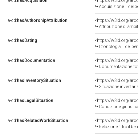
a-cd:
hasAcquisition
<https://w3id.org/ar
Acquisizione 1 del 
a-cd:
hasAuthorshipAttribution
<https://w3id.org/arc
Attribuzione di ambi
a-cd:
hasDating
<https://w3id.org/ar
Cronologia 1 del b
a-cd:
hasDocumentation
Documentazione foto
a-cd:
hasInventorySituation
<https://w3id.org/ar
Situazione inventar
a-cd:
hasLegalSituation
Condizione giuridica
a-cd:
hasRelatedWorkSituation
<https://w3id.org/arc
Relazione 1 tra il b