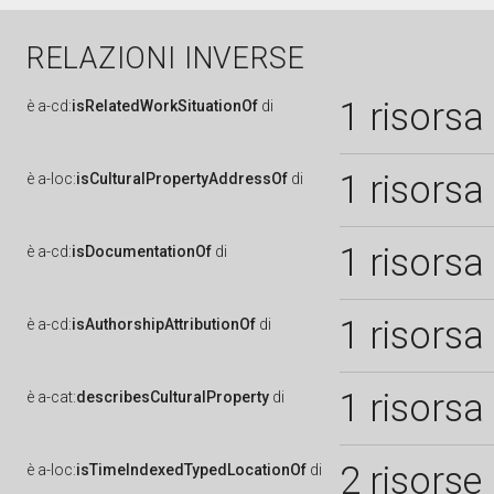
RELAZIONI INVERSE
1 risorsa
è
a-cd:
isRelatedWorkSituationOf
di
1 risorsa
è
a-loc:
isCulturalPropertyAddressOf
di
1 risorsa
è
a-cd:
isDocumentationOf
di
1 risorsa
è
a-cd:
isAuthorshipAttributionOf
di
1 risorsa
è
a-cat:
describesCulturalProperty
di
2 risorse
è
a-loc:
isTimeIndexedTypedLocationOf
di