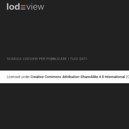
SCARICA LODVIEW PER PUBBLICARE I TUOI DATI
Licensed under
Creative Commons Attribution-ShareAlike 4.0 International
(C