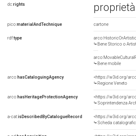
proprietà
dc:
rights
cartone
pico:
materialAndTechnique
rdf:
type
arco:HistoricOrArtisti
Bene Storico o Artis
arco:MovableCultural
Bene mobile
arco:
hasCataloguingAgency
<https://w3id.org/a
Regione Veneto
arco:
hasHeritageProtectionAgency
<https://w3id.org/a
Soprintendenza Arche
a-cat:
isDescribedByCatalogueRecord
<https://w3id.org/a
Scheda catalografi