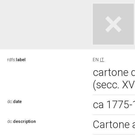
rdfs:
label
EN
IT
cartone d
(secc. XV
ca 1775
dc:
date
Cartone 
dc:
description