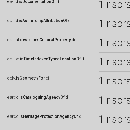
1 risor
è
a-cd:
isDocumentationOf
di
1 risor
è
a-cd:
isAuthorshipAttributionOf
di
1 risor
è
a-cat:
describesCulturalProperty
di
1 risor
è
a-loc:
isTimeIndexedTypedLocationOf
di
1 risor
è
clv:
isGeometryFor
di
1 risor
è
arco:
isCataloguingAgencyOf
di
1 risor
è
arco:
isHeritageProtectionAgencyOf
di