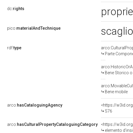
proprie
dc:
rights
scaglio
pico:
materialAndTechnique
rdf:
type
arco:CulturalPr
Parte Componen
arco:HistoricOrAr
Bene Storico o 
arco:MovableCult
Bene mobile
arco:
hasCataloguingAgency
<https://w3id.
S76
arco:
hasCulturalPropertyCataloguingCategory
<https://w3id.or
elemento d'ins