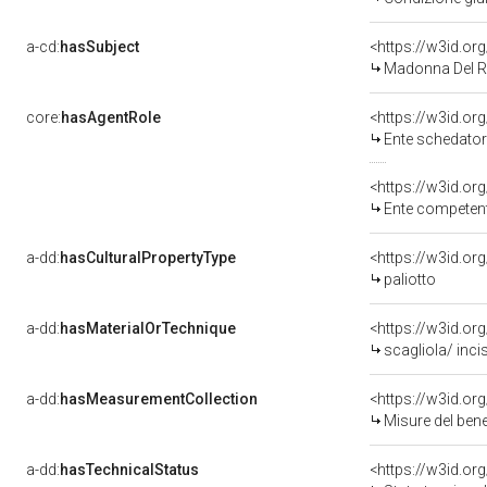
a-cd:
hasSubject
<https://w3id.o
Madonna Del R
core:
hasAgentRole
<https://w3id.o
Ente schedatore
<https://w3id.o
Ente competente per tut
a-dd:
hasCulturalPropertyType
<https://w3id.o
paliotto
a-dd:
hasMaterialOrTechnique
<https://w3id.or
scagliola/ inci
a-dd:
hasMeasurementCollection
<https://w3id.o
Misure del ben
a-dd:
hasTechnicalStatus
<https://w3id.or