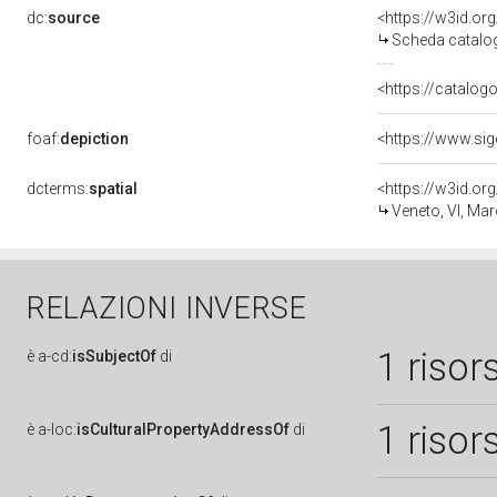
dc:
source
<https://w3id.o
Scheda catalo
<https://catalogo
foaf:
depiction
dcterms:
spatial
<https://w3id.
Veneto, VI, Mar
RELAZIONI INVERSE
1 risor
è
a-cd:
isSubjectOf
di
1 risor
è
a-loc:
isCulturalPropertyAddressOf
di