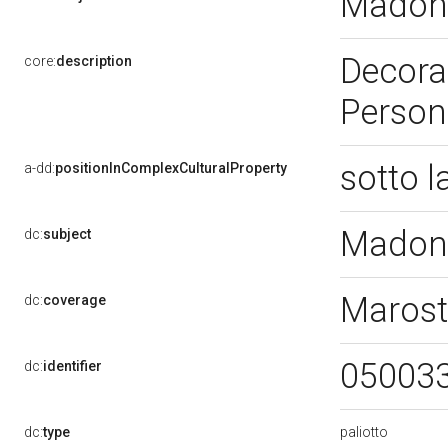
Madonn
Decoraz
core:
description
Person
sotto 
a-dd:
positionInComplexCulturalProperty
Madonn
dc:
subject
Marost
dc:
coverage
05003
dc:
identifier
paliotto
dc:
type