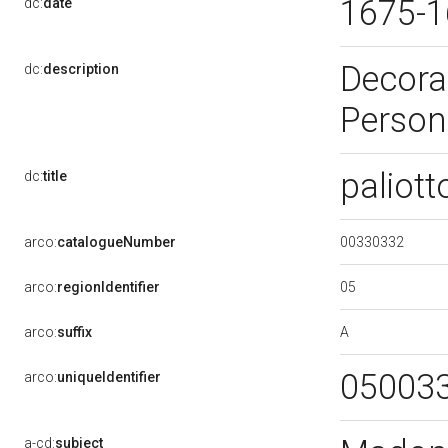
1675-
dc:
date
Decoraz
dc:
description
Person
paliott
dc:
title
00330332
arco:
catalogueNumber
05
arco:
regionIdentifier
A
arco:
suffix
05003
arco:
uniqueIdentifier
a-cd:
subject