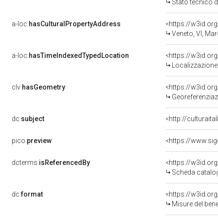
Stato tecnico 
a-loc:
hasCulturalPropertyAddress
<https://w3id.
Veneto, VI, Mar
a-loc:
hasTimeIndexedTypedLocation
<https://w3id.o
Localizzazione
clv:
hasGeometry
<https://w3id.o
Georeferenziaz
dc:
subject
<http://culturait
pico:
preview
dcterms:
isReferencedBy
<https://w3id.o
Scheda catalo
dc:
format
<https://w3id.o
Misure del ben