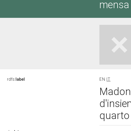
mensa 
rdfs:
label
EN
IT
Madonn
d'insie
quarto 