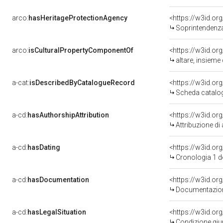
arco:
hasHeritageProtectionAgency
<https://w3id.o
Soprintendenza 
arco:
isCulturalPropertyComponentOf
<https://w3id.or
altare, insieme 
a-cat:
isDescribedByCatalogueRecord
<https://w3id.o
Scheda catalo
a-cd:
hasAuthorshipAttribution
Attribuzione d
a-cd:
hasDating
<https://w3id.o
Cronologia 1 
a-cd:
hasDocumentation
Documentazione
a-cd:
hasLegalSituation
Condizione giur