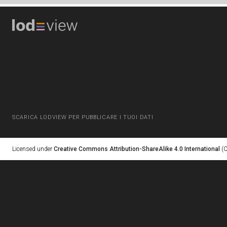
SCARICA LODVIEW PER PUBBLICARE I TUOI DATI
Licensed under
Creative Commons Attribution-ShareAlike 4.0 International
(C