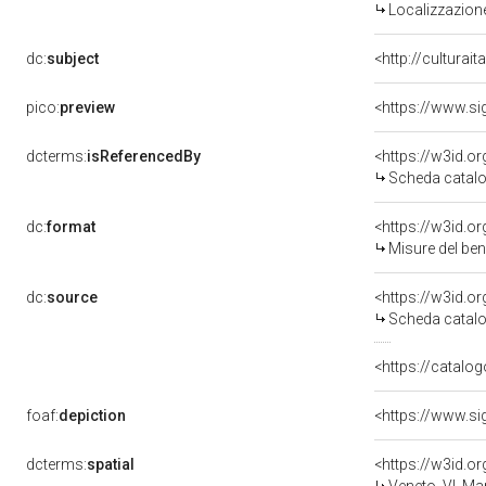
Localizzazione
dc:
subject
<http://culturai
pico:
preview
dcterms:
isReferencedBy
<https://w3id.
Scheda catalo
dc:
format
<https://w3id.
Misure del be
dc:
source
<https://w3id.
Scheda catalo
<https://catalog
foaf:
depiction
dcterms:
spatial
<https://w3id.