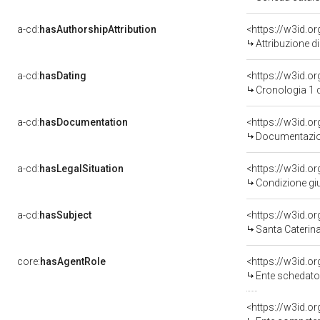
a-cd:
hasAuthorshipAttribution
Attribuzione d
a-cd:
hasDating
<https://w3id.
Cronologia 1 
a-cd:
hasDocumentation
Documentazion
a-cd:
hasLegalSituation
Condizione giu
a-cd:
hasSubject
<https://w3id.
Santa Caterin
core:
hasAgentRole
<https://w3id.
Ente schedator
<https://w3id.o