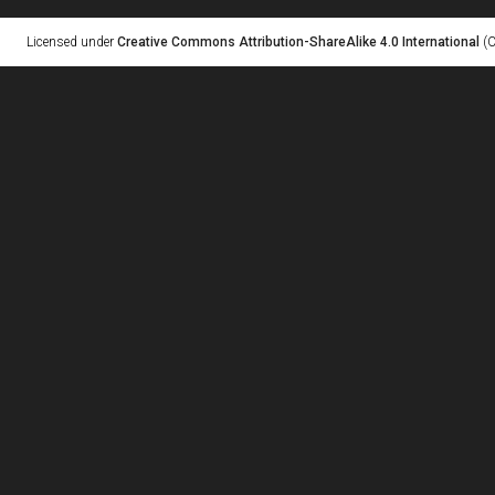
Licensed under
Creative Commons Attribution-ShareAlike 4.0 International
(C