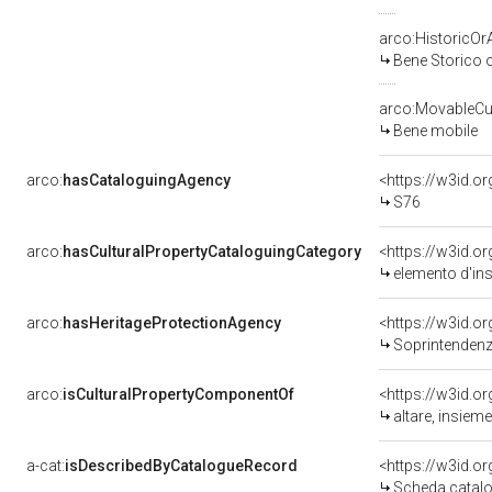
arco:HistoricOrA
Bene Storico o
arco:MovableCul
Bene mobile
arco:
hasCataloguingAgency
<https://w3id.
S76
arco:
hasCulturalPropertyCataloguingCategory
<https://w3id.o
elemento d'in
arco:
hasHeritageProtectionAgency
<https://w3id.
Soprintendenza
arco:
isCulturalPropertyComponentOf
<https://w3id.o
altare, insieme
a-cat:
isDescribedByCatalogueRecord
<https://w3id.
Scheda catalo