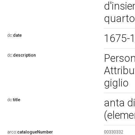
d'insi
quarto
1675-
dc:
date
Person
dc:
description
Attribu
giglio
anta di
dc:
title
(eleme
00330332
arco:
catalogueNumber