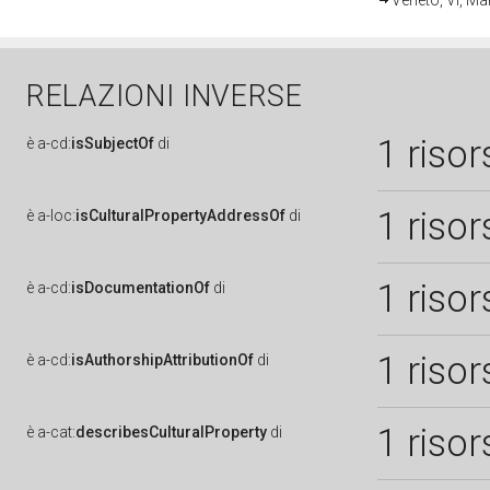
Veneto, VI, Ma
RELAZIONI INVERSE
1 risor
è
a-cd:
isSubjectOf
di
1 risor
è
a-loc:
isCulturalPropertyAddressOf
di
1 risor
è
a-cd:
isDocumentationOf
di
1 risor
è
a-cd:
isAuthorshipAttributionOf
di
1 risor
è
a-cat:
describesCulturalProperty
di