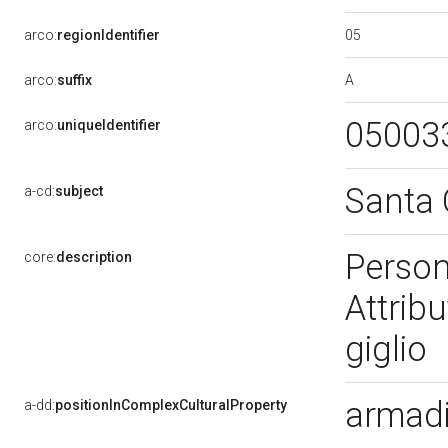
05
arco:
regionIdentifier
A
arco:
suffix
05003
arco:
uniqueIdentifier
Santa 
a-cd:
subject
Person
core:
description
Attribu
giglio
armadi
a-dd:
positionInComplexCulturalProperty