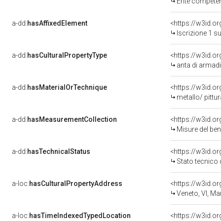
Ente competente per tu
a-dd:
hasAffixedElement
<https://w3id.o
Iscrizione 1 s
a-dd:
hasCulturalPropertyType
<https://w3id.
anta di armadie
a-dd:
hasMaterialOrTechnique
<https://w3id.or
metallo/ pittur
a-dd:
hasMeasurementCollection
<https://w3id.
Misure del be
a-dd:
hasTechnicalStatus
<https://w3id.o
Stato tecnico
a-loc:
hasCulturalPropertyAddress
<https://w3id.
Veneto, VI, Ma
a-loc:
hasTimeIndexedTypedLocation
<https://w3id.