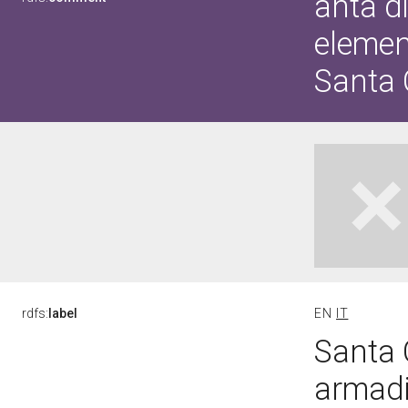
anta di
elemen
Santa 
rdfs:
label
EN
IT
Santa 
armadi