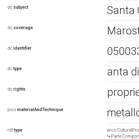
Santa 
dc:
subject
Marost
dc:
coverage
05003
dc:
identifier
anta di
dc:
type
propri
dc:
rights
metallo
pico:
materialAndTechnique
rdf:
type
arco:CulturalP
Parte Compone