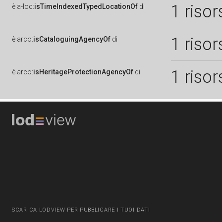
1 risor
è
a-loc:
isTimeIndexedTypedLocationOf
di
1 risor
è
arco:
isCataloguingAgencyOf
di
1 risor
è
arco:
isHeritageProtectionAgencyOf
di
SCARICA LODVIEW PER PUBBLICARE I TUOI DATI