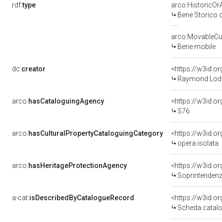
rdf:
type
arco:HistoricOrA
Bene Storico o
arco:MovableCul
Bene mobile
dc:
creator
<https://w3id.
Raymond Lodo
arco:
hasCataloguingAgency
<https://w3id.
S76
arco:
hasCulturalPropertyCataloguingCategory
<https://w3id.o
opera isolata
arco:
hasHeritageProtectionAgency
<https://w3id.
Soprintendenza
a-cat:
isDescribedByCatalogueRecord
<https://w3id.
Scheda catalo