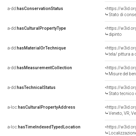
a-dd:
hasConservationStatus
<https://w3id.o
Stato di cons
a-dd:
hasCulturalPropertyType
<https://w3id.
dipinto
a-dd:
hasMaterialOrTechnique
<https://w3id.or
tela/ pittura a 
a-dd:
hasMeasurementCollection
<https://w3id.
Misure del be
a-dd:
hasTechnicalStatus
<https://w3id.o
Stato tecnico
a-loc:
hasCulturalPropertyAddress
<https://w3id.
Veneto, VR, V
a-loc:
hasTimeIndexedTypedLocation
<https://w3id.
Localizzazione