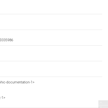
500335986
phic-documentation-1>
t-1>