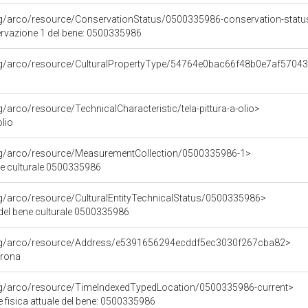
rg/arco/resource/ConservationStatus/0500335986-conservation-statu
ervazione 1 del bene: 0500335986
org/arco/resource/CulturalPropertyType/54764e0bac66f48b0e7af5704
g/arco/resource/TechnicalCharacteristic/tela-pittura-a-olio>
olio
org/arco/resource/MeasurementCollection/0500335986-1>
ne culturale 0500335986
rg/arco/resource/CulturalEntityTechnicalStatus/0500335986>
 del bene culturale 0500335986
org/arco/resource/Address/e5391656294ecddf5ec3030f267cba82>
erona
org/arco/resource/TimeIndexedTypedLocation/0500335986-current>
 fisica attuale del bene: 0500335986