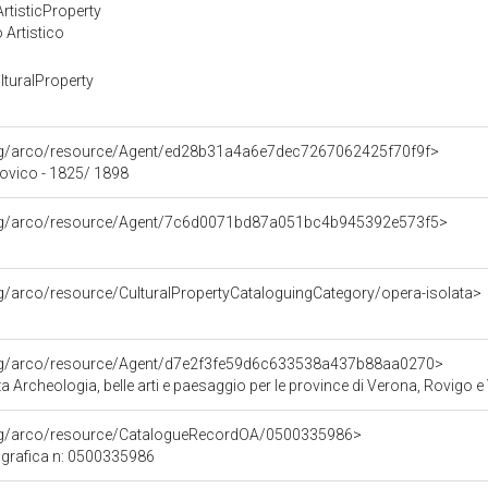
rtisticProperty
 Artistico
turalProperty
org/arco/resource/Agent/ed28b31a4a6e7dec7267062425f70f9f>
vico - 1825/ 1898
org/arco/resource/Agent/7c6d0071bd87a051bc4b945392e573f5>
rg/arco/resource/CulturalPropertyCataloguingCategory/opera-isolata>
org/arco/resource/Agent/d7e2f3fe59d6c633538a437b88aa0270>
 Archeologia, belle arti e paesaggio per le province di Verona, Rovigo e
org/arco/resource/CatalogueRecordOA/0500335986>
grafica n: 0500335986