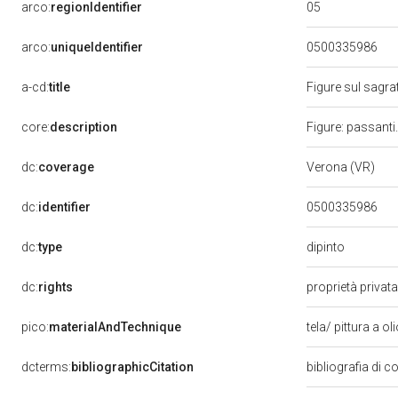
05
arco:
regionIdentifier
arco:
uniqueIdentifier
0500335986
a-cd:
title
Figure sul sagra
core:
description
Figure: passanti
dc:
coverage
Verona (VR)
dc:
identifier
0500335986
dipinto
dc:
type
dc:
rights
proprietà privat
pico:
materialAndTechnique
tela/ pittura a ol
dcterms:
bibliographicCitation
bibliografia di 