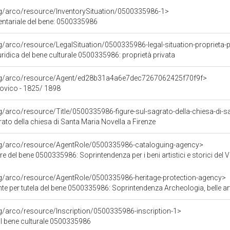
rg/arco/resource/InventorySituation/0500335986-1>
entariale del bene: 0500335986
rg/arco/resource/LegalSituation/0500335986-legal-situation-proprieta-p
ridica del bene culturale 0500335986: proprietà privata
org/arco/resource/Agent/ed28b31a4a6e7dec7267062425f70f9f>
vico - 1825/ 1898
g/arco/resource/Title/0500335986-figure-sul-sagrato-della-chiesa-di-sa
rato della chiesa di Santa Maria Novella a Firenze
org/arco/resource/AgentRole/0500335986-cataloguing-agency>
e del bene 0500335986: Soprintendenza per i beni artistici e storici del 
rg/arco/resource/AgentRole/0500335986-heritage-protection-agency>
e per tutela del bene 0500335986: Soprintendenza Archeologia, belle art
rg/arco/resource/Inscription/0500335986-inscription-1>
ul bene culturale 0500335986