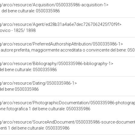
rg/arco/resource/Acquisition/0500335986-acquisition-1>
 del bene culturale: 0500335986
org/arco/resource/Agent/ed28b31a4a6e7dec7267062425f70f9f>
vico - 1825/ 1898
rg/arco/resource/PreferredAuthorshipAttribution/0500335986-1>
i autore preferita, maggiormente accreditata o convincente del bene: 0
rg/arco/resource/Bibliography/0500335986-bibliography-1>
 del bene culturale: 0500335986
org/arco/resource/Dating/0500335986-1>
del bene 0500335986
org/arco/resource/PhotographicDocumentation/0500335986-photogra
e fotografica 1 del bene culturale: 0500335986
org/arco/resource/SourceAndDocument/0500335986-source-documen
nti 1 del bene culturale: 0500335986