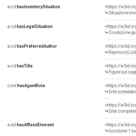
a-cd:
hasInventorySituation
<https://w3id.o
Situazione inv
a-cd:
hasLegalSituation
<https://w3id.o
Condizione giu
a-cd:
hasPreferredAuthor
<https://w3id.
Raymond Lodo
a-cd:
hasTitle
<https://w3id.or
Figure sul sag
core:
hasAgentRole
<https://w3id.
Ente schedator
<https://w3id.o
Ente competent
a-dd:
hasAffixedElement
<https://w3id.o
Iscrizione 1 s