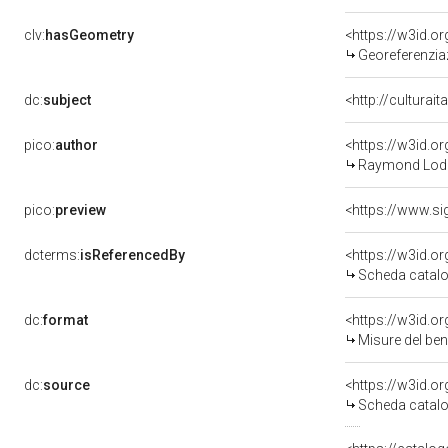
clv:
hasGeometry
<https://w3id.
Georeferenzia
dc:
subject
<http://culturai
pico:
author
<https://w3id.
Raymond Lodo
pico:
preview
<https://www.s
dcterms:
isReferencedBy
<https://w3id.
Scheda catalo
dc:
format
<https://w3id.
Misure del be
dc:
source
<https://w3id.
Scheda catalo