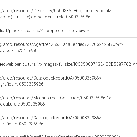
org/arco/resource/Geometry/0500335986-geometry-point>
zione (puntuale) del bene culturale: 0500335986
talia.it/pico/thesaurus/4.1#opere_d_arte_visiva>
org/arco/resource/Agent/ed28b31a4a6e7dec7267062425f70f9f>
vico - 1825/ 1898
igecweb.beniculturali.it/images/fullsize/ICCD50007132/ICCD538776
org/arco/resource/CatalogueRecordOA/0500335986>
grafica n: 0500335986
org/arco/resource/MeasurementCollection/0500335986-1>
ne culturale 0500335986
org/arco/resource/CatalogueRecordOA/0500335986>
grafica n: 0500335986