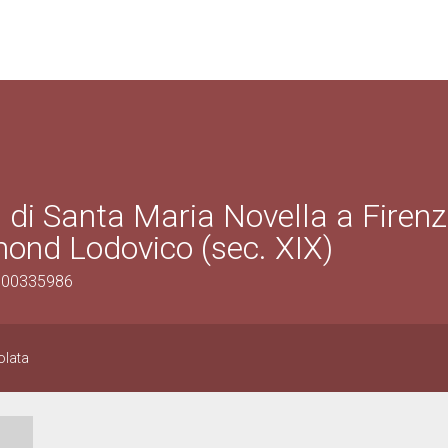
a di Santa Maria Novella a Firen
ymond Lodovico (sec. XIX)
0500335986
olata