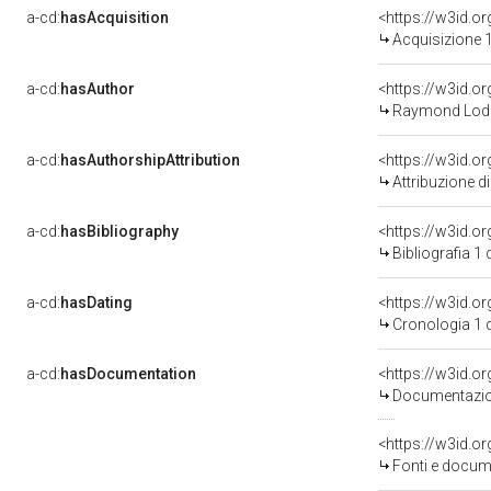
a-cd:
hasAcquisition
<https://w3id.o
Acquisizione 1
a-cd:
hasAuthor
<https://w3id.
Raymond Lodo
a-cd:
hasAuthorshipAttribution
<https://w3id.o
Attribuzione d
a-cd:
hasBibliography
<https://w3id.o
Bibliografia 1
a-cd:
hasDating
<https://w3id.
Cronologia 1 
a-cd:
hasDocumentation
<https://w3id.
Documentazion
<https://w3id.
Fonti e docume