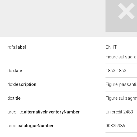
rdfs:
label
EN
IT
Figure sul sagra
dc:
date
1863-1863
dc:
description
Figure: passanti
dc:
title
Figure sul sagra
arco-lite:
alternativeInventoryNumber
Unicredit 2483
00335986
arco:
catalogueNumber