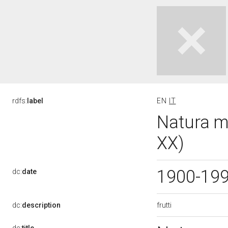
rdfs:
label
EN
IT
Natura mo
XX)
1900-19
dc:
date
frutti
dc:
description