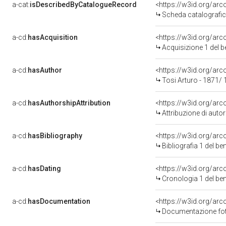
a-cat:
isDescribedByCatalogueRecord
<https://w3id.org/a
Scheda catalografi
a-cd:
hasAcquisition
<https://w3id.org/ar
Acquisizione 1 del 
a-cd:
hasAuthor
<https://w3id.org/a
Tosi Arturo - 1871/
a-cd:
hasAuthorshipAttribution
<https://w3id.org/ar
Attribuzione di aut
a-cd:
hasBibliography
<https://w3id.org/ar
Bibliografia 1 del b
a-cd:
hasDating
<https://w3id.org/ar
Cronologia 1 del b
a-cd:
hasDocumentation
Documentazione foto