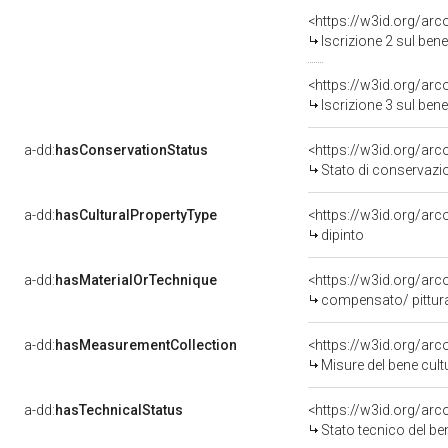
<https://w3id.org/arc
Iscrizione 2 sul be
<https://w3id.org/arc
Iscrizione 3 sul be
a-dd:
hasConservationStatus
<https://w3id.org/ar
Stato di conservazi
a-dd:
hasCulturalPropertyType
<https://w3id.org/a
dipinto
a-dd:
hasMaterialOrTechnique
<https://w3id.org/arc
compensato/ pittura
a-dd:
hasMeasurementCollection
<https://w3id.org/ar
Misure del bene cul
a-dd:
hasTechnicalStatus
<https://w3id.org/ar
Stato tecnico del b