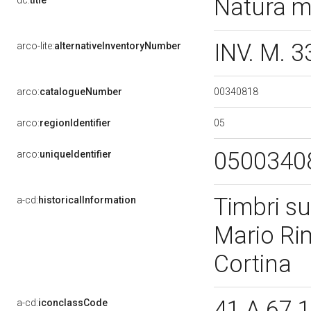
Natura m
dc:
title
INV. M. 
arco-lite:
alternativeInventoryNumber
00340818
arco:
catalogueNumber
05
arco:
regionIdentifier
0500340
arco:
uniqueIdentifier
Timbri su
a-cd:
historicalInformation
Mario Ri
Cortina
41 A 67 
a-cd:
iconclassCode