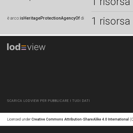
1 risorsa
1 risorsa
è
arco:
isHeritageProtectionAgencyOf
di
SCARICA LODVIEW PER PUBBLICARE I TUOI DATI
Licensed under
Creative Commons Attribution-ShareAlike 4.0 International
(C