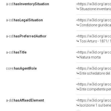
a-cd:
hasInventorySituation
<https://w3id.org/ar
Situazione inventar
a-cd:
hasLegalSituation
<https://w3id.org/arc
Condizione giuridica
a-cd:
hasPreferredAuthor
<https://w3id.org/a
Tosi Arturo - 1871/
a-cd:
hasTitle
<https://w3id.org/ar
Natura morta
core:
hasAgentRole
<https://w3id.org/ar
Ente schedatore del bene 0500340
<https://w3id.org/ar
Ente competente per tutela de
a-dd:
hasAffixedElement
<https://w3id.org/arc
Iscrizione 1 sul be