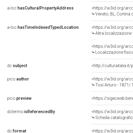
a-loc:
hasCulturalPropertyAddress
<https://w3id.org/a
Veneto, BL, Cortina
a-loc:
hasTimeIndexedTypedLocation
<https://w3id.org/ar
Altra localizzazione
<https://w3id.org/ar
Localizzazione fisic
dc:
subject
<http://culturaitalia.
pico:
author
<https://w3id.org/a
Tosi Arturo - 1871/
pico:
preview
<https://sigecweb.ben
dcterms:
isReferencedBy
<https://w3id.org/a
Scheda catalografi
dc:
format
<https://w3id.org/ar