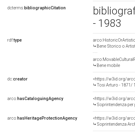
bibliogra
dcterms:
bibliographicCitation
- 1983
rdf:
type
arco:HistoricOrArtisti
Bene Storico o Artis
arco:MovableCultural
Bene mobile
dc:
creator
<https://w3id.org/a
Tosi Arturo - 1871/
arco:
hasCataloguingAgency
<https://w3id.org/a
Soprintendenza per patri
arco:
hasHeritageProtectionAgency
<https://w3id.org/a
Soprintendenza Arche