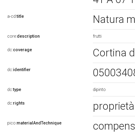
Natura 
a-cd:
title
frutti
core:
description
Cortina 
dc:
coverage
0500340
dc:
identifier
dipinto
dc:
type
proprietà
dc:
rights
compensa
pico:
materialAndTechnique