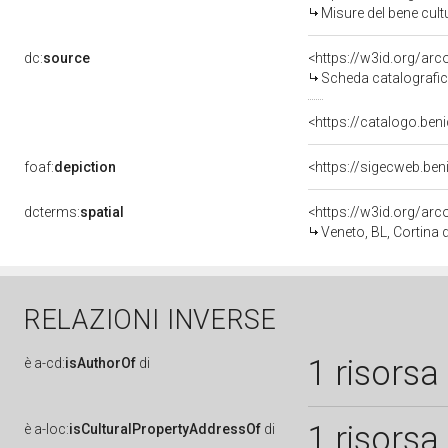
Misure del bene cul
dc:
source
<https://w3id.org/a
Scheda catalografi
<https://catalogo.beni
foaf:
depiction
<https://sigecweb.ben
dcterms:
spatial
<https://w3id.org/a
Veneto, BL, Cortina
RELAZIONI INVERSE
1 risorsa
è
a-cd:
isAuthorOf
di
1 risorsa
è
a-loc:
isCulturalPropertyAddressOf
di