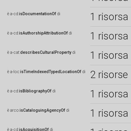
1 risorsa
è
a-cd:
isDocumentationOf
di
1 risorsa
è
a-cd:
isAuthorshipAttributionOf
di
1 risorsa
è
a-cat:
describesCulturalProperty
di
2 risorse
è
a-loc:
isTimeIndexedTypedLocationOf
di
1 risorsa
è
a-cd:
isBibliographyOf
di
1 risorsa
è
arco:
isCataloguingAgencyOf
di
è
a-cd:
isAcquisitionOf
di