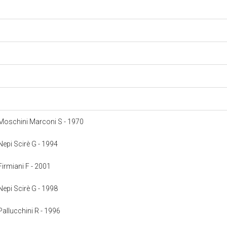
: Moschini Marconi S - 1970
 Nepi Scirè G - 1994
 Firmiani F - 2001
 Nepi Scirè G - 1998
 Pallucchini R - 1996