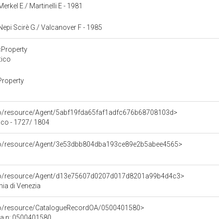
Merkel E./ Martinelli E - 1981
 Nepi Scirè G./ Valcanover F - 1985
cProperty
tico
Property
rco/resource/Agent/5abf19fda65faf1adfc676b68708103d>
co - 1727/ 1804
rco/resource/Agent/3e53dbb804dba193ce89e2b5abee4565>
rco/resource/Agent/d13e75607d0207d017d8201a99b4d4c3>
mia di Venezia
rco/resource/CatalogueRecordOA/0500401580>
ca n: 0500401580