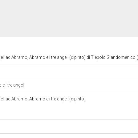
geli ad Abramo, Abramo e i tre angeli (dipinto) di Tiepolo Giandomenico (
e i tre angeli
geli ad Abramo, Abramo e i tre angeli (dipinto)