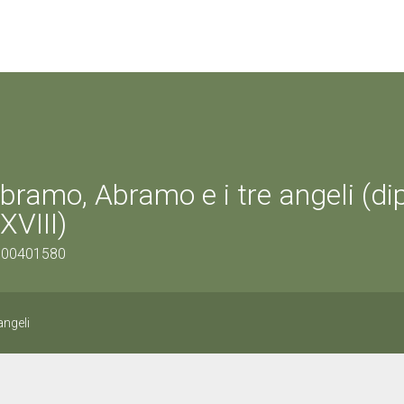
bramo, Abramo e i tre angeli (dip
XVIII)
0500401580
angeli