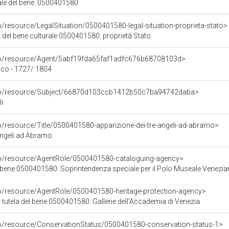
iale del bene: 0500401580
o/resource/LegalSituation/0500401580-legal-situation-proprieta-stato>
 del bene culturale 0500401580: proprietà Stato
rco/resource/Agent/5abf19fda65faf1adfc676b68708103d>
co - 1727/ 1804
rco/resource/Subject/66870d103ccb1412b50c7ba94742daba>
i
o/resource/Title/0500401580-apparizione-dei-tre-angeli-ad-abramo>
 angeli ad Abramo
co/resource/AgentRole/0500401580-cataloguing-agency>
 bene 0500401580: Soprintendenza speciale per il Polo Museale Venezi
co/resource/AgentRole/0500401580-heritage-protection-agency>
tutela del bene 0500401580: Gallerie dell'Accademia di Venezia
co/resource/ConservationStatus/0500401580-conservation-status-1>