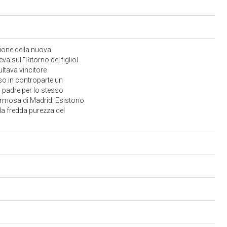
zione della nuova
va sul "Ritorno del figliol
ltava vincitore
so in controparte un
l padre per lo stesso
hermosa di Madrid. Esistono
la fredda purezza del