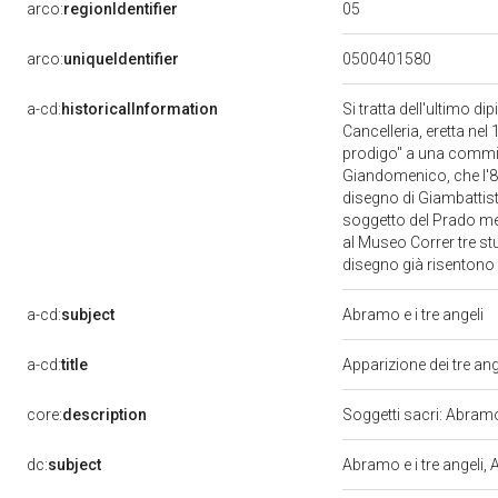
05
arco:
regionIdentifier
arco:
uniqueIdentifier
0500401580
a-cd:
historicalInformation
Si tratta dell'ultimo 
Cancelleria, eretta nel
prodigo" a una commis
Giandomenico, che l'8 
disegno di Giambattista
soggetto del Prado men
al Museo Correr tre st
disegno già risentono
a-cd:
subject
Abramo e i tre angeli
a-cd:
title
Apparizione dei tre a
core:
description
Soggetti sacri: Abramo 
dc:
subject
Abramo e i tre angeli,