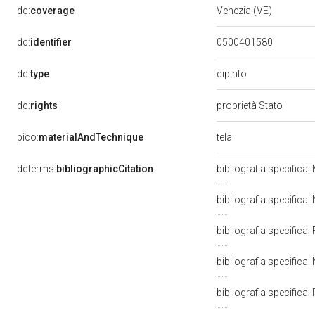
dc:
coverage
Venezia (VE)
dc:
identifier
0500401580
dipinto
dc:
type
dc:
rights
proprietà Stato
tela
pico:
materialAndTechnique
dcterms:
bibliographicCitation
bibliografia specifica
bibliografia specifica:
bibliografia specifica:
bibliografia specifica:
bibliografia specifica: