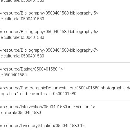
ene culturale: 0500401580
co/resource/Bibliography/0500401580-bibliography-5>
ene culturale: 0500401580
co/resource/Bibliography/0500401580-bibliography-6>
ene culturale: 0500401580
co/resource/Bibliography/0500401580-bibliography-7>
ene culturale: 0500401580
co/resource/Dating/0500401580-1>
ene 0500401580
rco/resource/PhotographicDocumentation/0500401580-photographic-d
grafica 1 del bene culturale: 0500401580
o/resource/Intervention/0500401580-intervention-1>
ne culturale 0500401580
co/resource/InventorySituation/0500401580-1>