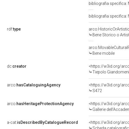
bibliografia specifica: 
bibliografia specifica:
rdf:
type
arco:HistoricOrArtisti
Bene Storico o Artis
arco:MovableCultural
Bene mobile
dc:
creator
<https://w3id.org/a
Tiepolo Giandomeni
arco:
hasCataloguingAgency
<https://w3id.org/a
S472
arco:
hasHeritageProtectionAgency
<https://w3id.org/a
Gallerie dell'Accade
a-cat:
isDescribedByCatalogueRecord
<https://w3id.org/a
Scheda catalografi