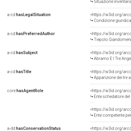
Situazione inventar
a-cd:
hasLegalSituation
<https://w3id.org/arc
Condizione giuridica
a-cd:
hasPreferredAuthor
<https://w3id.org/a
Tiepolo Giandomeni
a-cd:
hasSubject
<https://w3id.org/a
Abramo E I Tre Angel
a-cd:
hasTitle
<https://w3id.org/arc
Apparizione dei tre
core:
hasAgentRole
<https://w3id.org/ar
Ente schedatore del
<https://w3id.org/ar
Ente competente per 
a-dd:
hasConservationStatus
<https://w3id.org/ar