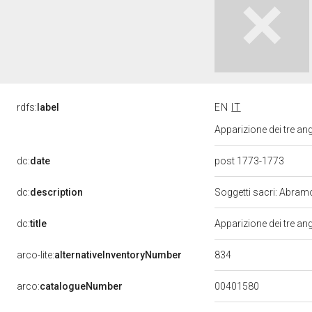
rdfs:
label
EN
IT
Apparizione dei tre an
dc:
date
post 1773-1773
dc:
description
Soggetti sacri: Abramo 
dc:
title
Apparizione dei tre an
834
arco-lite:
alternativeInventoryNumber
00401580
arco:
catalogueNumber