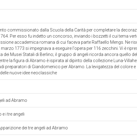
dipinto commissionato dalla Scuola della Carità per completare la decora
 1764. Per esso fu indetto un concorso, inviando i bozzetti il cui tema verte
sione accademica romana di cui faceva parte Raffaello Mengs. Ne risu
marzo 1773 si impegnava a eseguire l'opera per 116 zecchini. Vi è ripre
 dei Musei Statali di Berlino; il gruppo di angeli ricorda ancora quello de
tre la figura di Abramo è ispirata al dipinto della collezione Luna-Villa
udi preparatori di Giandomenico per Abramo. La levigatezza del colore e 
 delle nuove idee neoclassiche
ngeli ad Abramo
e i tre angeli
 Apparizione dei tre angeli ad Abramo