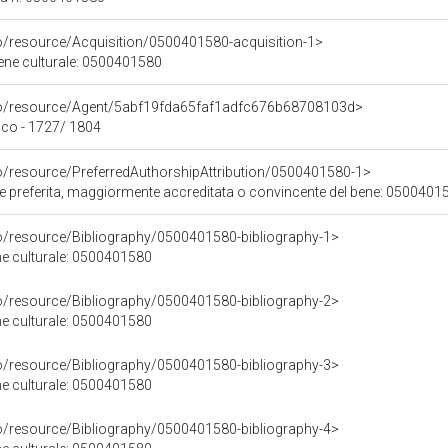
co/resource/Acquisition/0500401580-acquisition-1>
bene culturale: 0500401580
rco/resource/Agent/5abf19fda65faf1adfc676b68708103d>
co - 1727/ 1804
co/resource/PreferredAuthorshipAttribution/0500401580-1>
ore preferita, maggiormente accreditata o convincente del bene: 0500401
co/resource/Bibliography/0500401580-bibliography-1>
ene culturale: 0500401580
co/resource/Bibliography/0500401580-bibliography-2>
ene culturale: 0500401580
co/resource/Bibliography/0500401580-bibliography-3>
ene culturale: 0500401580
co/resource/Bibliography/0500401580-bibliography-4>