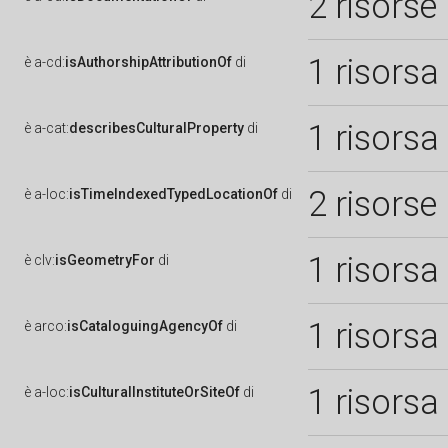
2 risorse
1 risorsa
è
a-cd:
isAuthorshipAttributionOf
di
1 risorsa
è
a-cat:
describesCulturalProperty
di
2 risorse
è
a-loc:
isTimeIndexedTypedLocationOf
di
1 risorsa
è
clv:
isGeometryFor
di
1 risorsa
è
arco:
isCataloguingAgencyOf
di
1 risorsa
è
a-loc:
isCulturalInstituteOrSiteOf
di