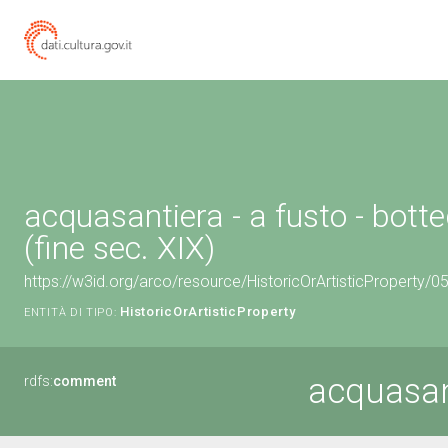
acquasantiera - a fusto - bott
(fine sec. XIX)
https://w3id.org/arco/resource/HistoricOrArtisticProperty/
HistoricOrArtisticProperty
ENTITÀ DI TIPO:
acquasant
rdfs:
comment