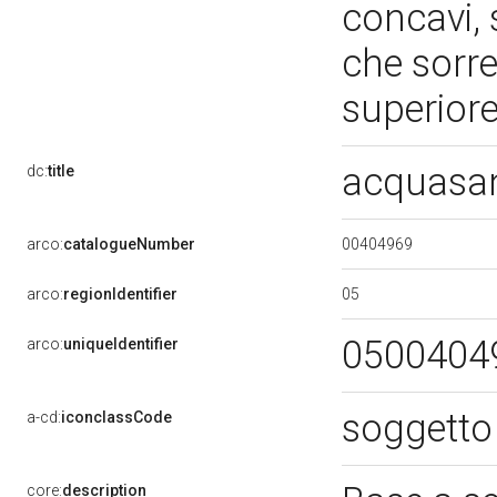
concavi, 
che sorre
superior
acquasan
dc:
title
00404969
arco:
catalogueNumber
05
arco:
regionIdentifier
0500404
arco:
uniqueIdentifier
soggetto
a-cd:
iconclassCode
core:
description