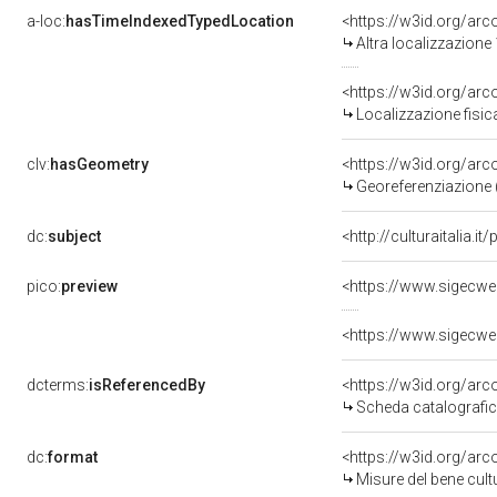
a-loc:
hasTimeIndexedTypedLocation
<https://w3id.org/ar
Altra localizzazione
<https://w3id.org/ar
Localizzazione fisic
clv:
hasGeometry
<https://w3id.org/ar
Georeferenziazione 
dc:
subject
<http://culturaitalia.
pico:
preview
<https://www.sigecwe
<https://www.sigecwe
dcterms:
isReferencedBy
<https://w3id.org/a
Scheda catalografi
dc:
format
<https://w3id.org/ar
Misure del bene cul