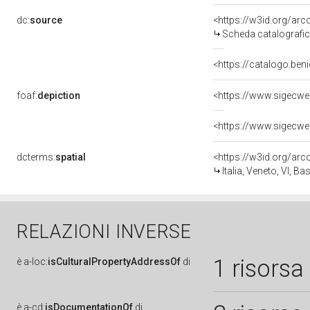
dc:
source
<https://w3id.org/a
Scheda catalografi
<https://catalogo.beni
foaf:
depiction
<https://www.sigecwe
<https://www.sigecwe
dcterms:
spatial
<https://w3id.org/a
Italia, Veneto, VI, 
RELAZIONI INVERSE
1 risorsa
è
a-loc:
isCulturalPropertyAddressOf
di
è
a-cd:
isDocumentationOf
di