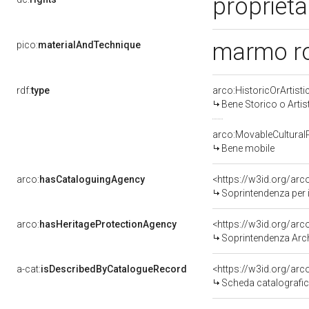
proprietà
marmo ro
pico:
materialAndTechnique
rdf:
type
arco:HistoricOrArtisti
Bene Storico o Artis
arco:MovableCultural
Bene mobile
arco:
hasCataloguingAgency
<https://w3id.org/a
Soprintendenza per i 
arco:
hasHeritageProtectionAgency
<https://w3id.org/a
Soprintendenza Arche
a-cat:
isDescribedByCatalogueRecord
<https://w3id.org/a
Scheda catalografi