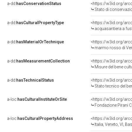
a-dd:
hasConservationStatus
<https://w3id.org/ar
Stato di conservazi
a-dd:
hasCulturalPropertyType
<https://w3id.org/a
acquasantiera a fus
a-dd:
hasMaterialOrTechnique
<https://w3id.org/ar
marmo rosso di Ver
a-dd:
hasMeasurementCollection
<https://w3id.org/ar
Misure del bene cul
a-dd:
hasTechnicalStatus
<https://w3id.org/ar
Stato tecnico del b
a-loc:
hasCulturalInstituteOrSite
<https://w3id.org/ar
Fondazione Pirani 
a-loc:
hasCulturalPropertyAddress
<https://w3id.org/a
Italia, Veneto, VI, 