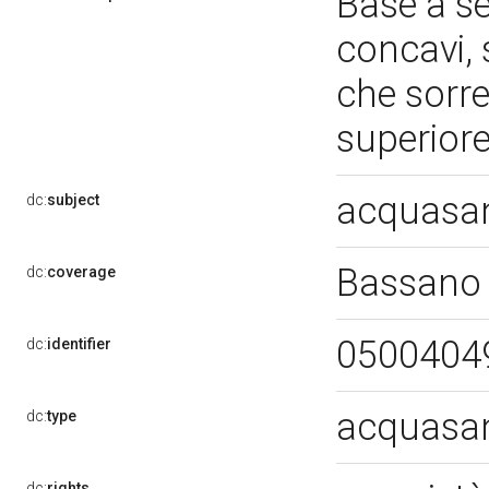
Base a se
concavi, 
che sorre
superior
acquasan
dc:
subject
Bassano 
dc:
coverage
0500404
dc:
identifier
acquasan
dc:
type
dc:
rights