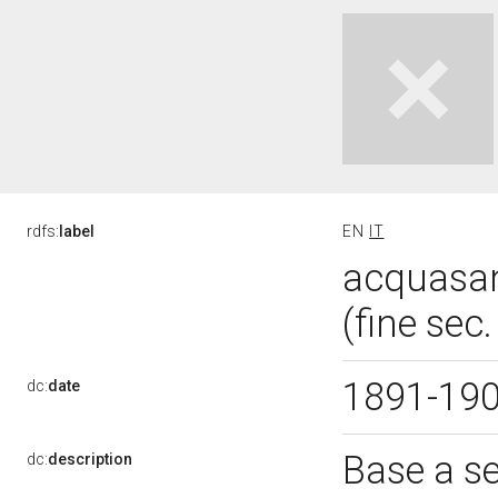
rdfs:
label
EN
IT
acquasant
(fine sec
1891-19
dc:
date
Base a se
dc:
description