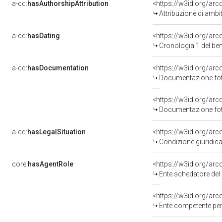
a-cd:
hasAuthorshipAttribution
<https://w3id.org/arc
Attribuzione di ambi
a-cd:
hasDating
<https://w3id.org/ar
Cronologia 1 del b
a-cd:
hasDocumentation
Documentazione foto
Documentazione foto
a-cd:
hasLegalSituation
Condizione giuridica
core:
hasAgentRole
<https://w3id.org/ar
Ente schedatore del bene 0500
<https://w3id.org/ar
Ente competente per tutela d