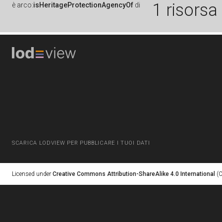
1 risorsa
è
arco:
isHeritageProtectionAgencyOf
di
SCARICA LODVIEW PER PUBBLICARE I TUOI DATI
Licensed under
Creative Commons Attribution-ShareAlike 4.0 International
(C