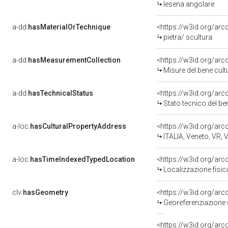
lesena angolare
a-dd:
hasMaterialOrTechnique
<https://w3id.org/arc
pietra/ scultura
a-dd:
hasMeasurementCollection
<https://w3id.org/ar
Misure del bene cul
a-dd:
hasTechnicalStatus
<https://w3id.org/ar
Stato tecnico del b
a-loc:
hasCulturalPropertyAddress
<https://w3id.org/a
ITALIA, Veneto, VR, 
a-loc:
hasTimeIndexedTypedLocation
<https://w3id.org/ar
Localizzazione fisic
clv:
hasGeometry
<https://w3id.org/ar
Georeferenziazione 
<https://w3id.org/ar