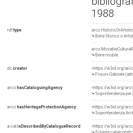
bibliogra
1988
rdf:
type
arco:HistoricOrArtisti
Bene Storico o Artis
arco:MovableCultural
Bene mobile
dc:
creator
<https://w3id.org/a
Frisoni Gabriele (attr
arco:
hasCataloguingAgency
<https://w3id.org/a
Soprintendenza per i 
arco:
hasHeritageProtectionAgency
<https://w3id.org/a
Soprintendenza Arche
a-cat:
isDescribedByCatalogueRecord
<https://w3id.org/a
Scheda catalografi