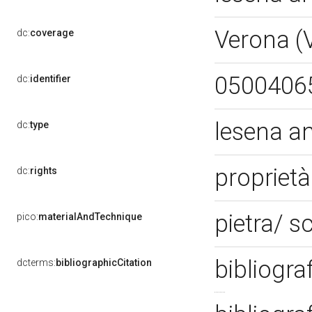
Verona (
dc:
coverage
0500406
dc:
identifier
lesena a
dc:
type
proprietà
dc:
rights
pietra/ s
pico:
materialAndTechnique
bibliogra
dcterms:
bibliographicCitation