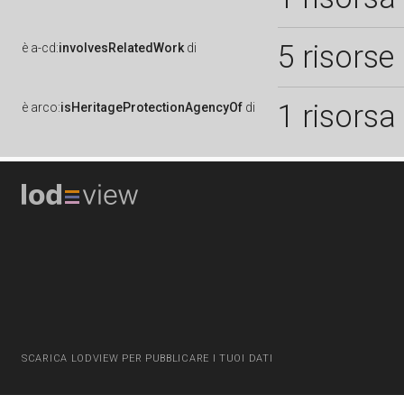
5 risorse
è
a-cd:
involvesRelatedWork
di
1 risorsa
è
arco:
isHeritageProtectionAgencyOf
di
SCARICA LODVIEW PER PUBBLICARE I TUOI DATI