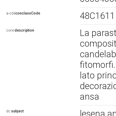
48C1611
a-cd:
iconclassCode
La parast
core:
description
composit
candelabr
fitomorfi.
lato princ
decorazi
ansa
lesena a
dc:
subject