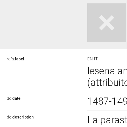
rdfs:
label
EN
IT
lesena an
(attribui
1487-14
dc:
date
La parast
dc:
description