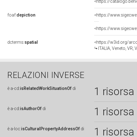
<https://catalogo.beni
foaf:
depiction
<https://www.sigecwe
<https://www.sigecwe
dcterms:
spatial
<https://w3id.org/a
ITALIA, Veneto, VR, 
RELAZIONI INVERSE
1 risorsa
è
a-cd:
isRelatedWorkSituationOf
di
1 risorsa
è
a-cd:
isAuthorOf
di
1 risorsa
è
a-loc:
isCulturalPropertyAddressOf
di