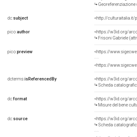
Georeferenziazione 
dc:
subject
<http://culturaitalia.
pico:
author
<https://w3id.org/a
Frisoni Gabriele (attr
pico:
preview
<https://www.sigecwe
<https://www.sigecwe
dcterms:
isReferencedBy
<https://w3id.org/a
Scheda catalografi
dc:
format
<https://w3id.org/ar
Misure del bene cul
dc:
source
<https://w3id.org/a
Scheda catalografi