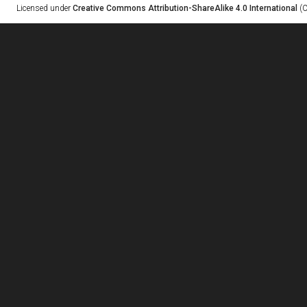
Licensed under
Creative Commons Attribution-ShareAlike 4.0 International
(C