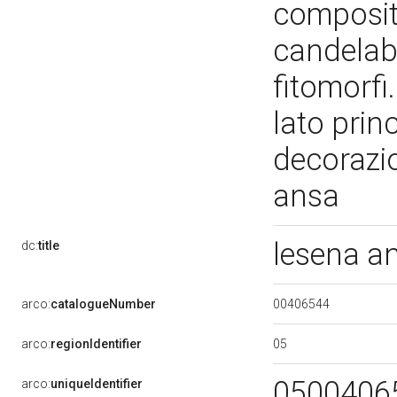
composit
candelabr
fitomorfi.
lato princ
decorazi
ansa
lesena a
dc:
title
00406544
arco:
catalogueNumber
05
arco:
regionIdentifier
0500406
arco:
uniqueIdentifier