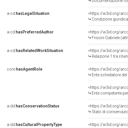
Documentazione foto
a-cd:
hasLegalSituation
Condizione giuridica
a-cd:
hasPreferredAuthor
<https://w3id.org/a
Frisoni Gabriele (attr
a-cd:
hasRelatedWorkSituation
<https://w3id.org/arc
Relazione 1 tra il b
core:
hasAgentRole
<https://w3id.org/ar
Ente schedatore del bene 0500
<https://w3id.org/ar
Ente competente per tutela d
a-dd:
hasConservationStatus
<https://w3id.org/ar
Stato di conservazi
a-dd:
hasCulturalPropertyType
<https://w3id.org/a