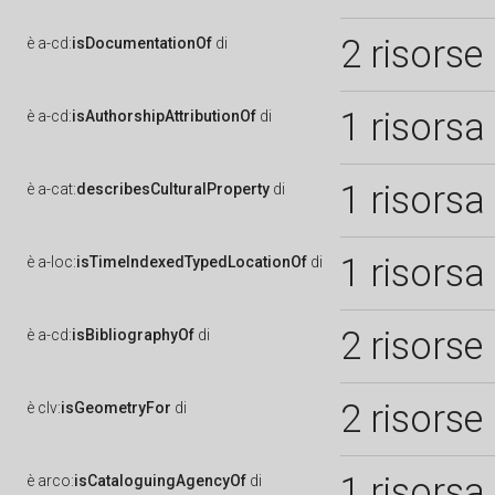
2 risorse
è
a-cd:
isDocumentationOf
di
1 risorsa
è
a-cd:
isAuthorshipAttributionOf
di
1 risorsa
è
a-cat:
describesCulturalProperty
di
1 risorsa
è
a-loc:
isTimeIndexedTypedLocationOf
di
2 risorse
è
a-cd:
isBibliographyOf
di
2 risorse
è
clv:
isGeometryFor
di
1 risorsa
è
arco:
isCataloguingAgencyOf
di