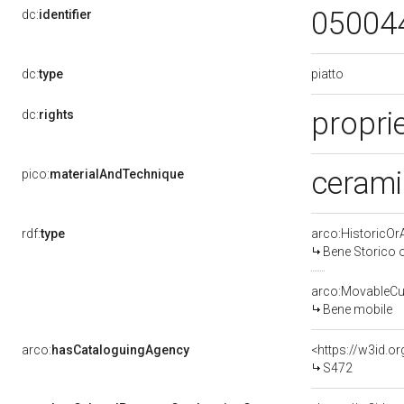
05004
dc:
identifier
piatto
dc:
type
propri
dc:
rights
ceramic
pico:
materialAndTechnique
rdf:
type
arco:HistoricOrA
Bene Storico o
arco:MovableCul
Bene mobile
arco:
hasCataloguingAgency
<https://w3id.
S472