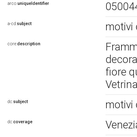
05004
arco:
uniqueIdentifier
motivi 
a-cd:
subject
Framme
core:
description
decora
fiore q
Vetrin
motivi 
dc:
subject
Venezi
dc:
coverage