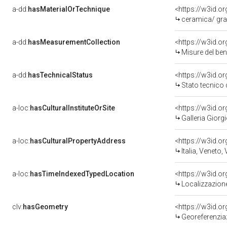
a-dd:
hasMaterialOrTechnique
<https://w3id.or
ceramica/ graf
a-dd:
hasMeasurementCollection
<https://w3id.
Misure del be
a-dd:
hasTechnicalStatus
<https://w3id.o
Stato tecnico
a-loc:
hasCulturalInstituteOrSite
<https://w3id.o
Galleria Giorgi
a-loc:
hasCulturalPropertyAddress
<https://w3id.
Italia, Veneto,
a-loc:
hasTimeIndexedTypedLocation
<https://w3id.
Localizzazione
clv:
hasGeometry
<https://w3id.
Georeferenzia