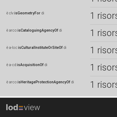
1 risor
è
clv:
isGeometryFor
di
1 risor
è
arco:
isCataloguingAgencyOf
di
1 risor
è
a-loc:
isCulturalInstituteOrSiteOf
di
1 risor
è
a-cd:
isAcquisitionOf
di
1 risor
è
arco:
isHeritageProtectionAgencyOf
di