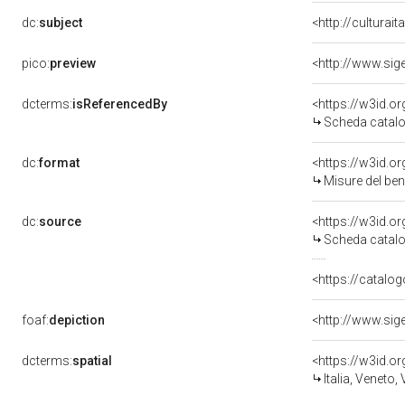
dc:
subject
<http://culturai
pico:
preview
dcterms:
isReferencedBy
<https://w3id.
Scheda catalo
dc:
format
<https://w3id.
Misure del be
dc:
source
<https://w3id.
Scheda catalo
<https://catalog
foaf:
depiction
dcterms:
spatial
<https://w3id.
Italia, Veneto,