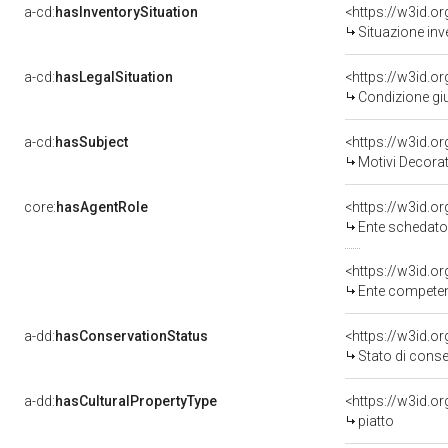
a-cd:
hasInventorySituation
<https://w3id.o
Situazione inv
a-cd:
hasLegalSituation
<https://w3id.o
Condizione giu
a-cd:
hasSubject
<https://w3id.
Motivi Decorat
core:
hasAgentRole
<https://w3id.
Ente schedato
<https://w3id.o
Ente competente per tutela del 
a-dd:
hasConservationStatus
<https://w3id.o
Stato di cons
a-dd:
hasCulturalPropertyType
piatto