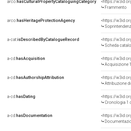
arco:
hasCulturalPropertyCataloguingCategory
<https://w3id.o
Frammento
arco:
hasHeritageProtectionAgency
<https://w3id.
Soprintendenza Speciale 
a-cat:
isDescribedByCatalogueRecord
<https://w3id.
Scheda catalo
a-cd:
hasAcquisition
<https://w3id.o
Acquisizione 1
a-cd:
hasAuthorshipAttribution
Attribuzione d
a-cd:
hasDating
<https://w3id.
Cronologia 1 
a-cd:
hasDocumentation
Documentazion