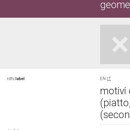
geometr
rdfs:
label
EN
IT
motivi 
(piatt
(secon