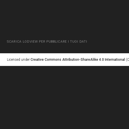
SCARICA LODVIEW PER PUBBLICARE I TUOI DATI
Licensed under
Creative Commons Attribution-ShareAlike 4.0 International
(C