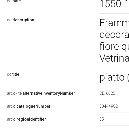
1550-
dc:
date
Framme
dc:
description
decora
fiore q
Vetrin
piatto
dc:
title
CE. 6625
arco-lite:
alternativeInventoryNumber
00444982
arco:
catalogueNumber
05
arco:
regionIdentifier