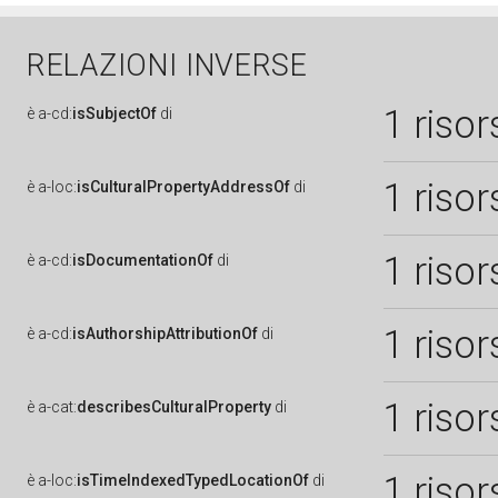
RELAZIONI INVERSE
1 risor
è
a-cd:
isSubjectOf
di
1 risor
è
a-loc:
isCulturalPropertyAddressOf
di
1 risor
è
a-cd:
isDocumentationOf
di
1 risor
è
a-cd:
isAuthorshipAttributionOf
di
1 risor
è
a-cat:
describesCulturalProperty
di
1 risor
è
a-loc:
isTimeIndexedTypedLocationOf
di