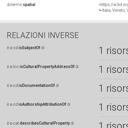
dcterms:
spatial
<https://w3id.
Italia, Veneto,
RELAZIONI INVERSE
1 risor
è
a-cd:
isSubjectOf
di
1 risor
è
a-loc:
isCulturalPropertyAddressOf
di
1 risor
è
a-cd:
isDocumentationOf
di
1 risor
è
a-cd:
isAuthorshipAttributionOf
di
1 risor
è
a-cat:
describesCulturalProperty
di