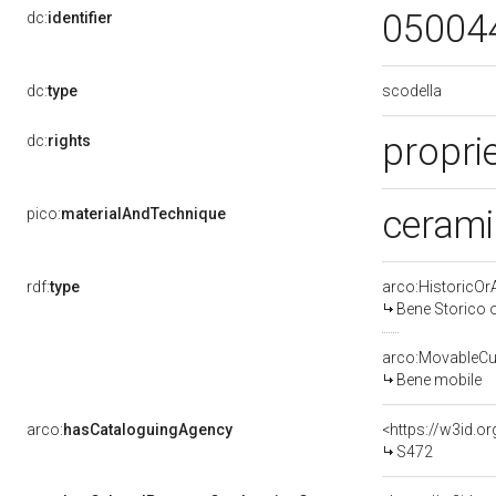
05004
dc:
identifier
scodella
dc:
type
propri
dc:
rights
cerami
pico:
materialAndTechnique
rdf:
type
arco:HistoricOrA
Bene Storico o
arco:MovableCul
Bene mobile
arco:
hasCataloguingAgency
<https://w3id.
S472