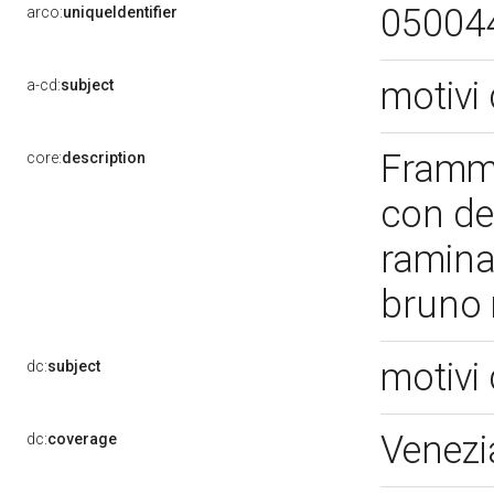
05004
arco:
uniqueIdentifier
motivi 
a-cd:
subject
Framme
core:
description
con de
ramina,
bruno
motivi 
dc:
subject
Venezi
dc:
coverage