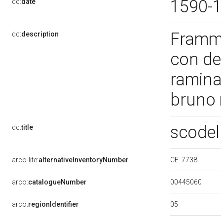
1590-
dc:
date
Framme
dc:
description
con de
ramina,
bruno
scodel
dc:
title
CE. 7738
arco-lite:
alternativeInventoryNumber
00445060
arco:
catalogueNumber
05
arco:
regionIdentifier