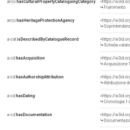
arco:
hasCulturalPropertyCataloguingCategory
<https://w3id.o
Frammento
arco:
hasHeritageProtectionAgency
<https://w3id.
Soprintendenza Speciale 
a-cat:
isDescribedByCatalogueRecord
<https://w3id.
Scheda catalo
a-cd:
hasAcquisition
<https://w3id.o
Acquisizione 1
a-cd:
hasAuthorshipAttribution
Attribuzione d
a-cd:
hasDating
<https://w3id.
Cronologia 1 
a-cd:
hasDocumentation
Documentazion