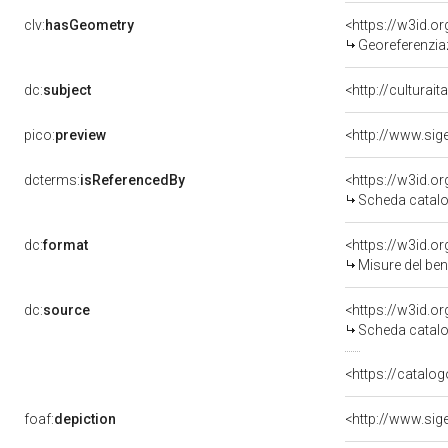
clv:
hasGeometry
<https://w3id.
Georeferenzia
dc:
subject
<http://culturai
pico:
preview
dcterms:
isReferencedBy
<https://w3id.
Scheda catalo
dc:
format
<https://w3id.
Misure del be
dc:
source
<https://w3id.
Scheda catalo
<https://catalog
foaf:
depiction