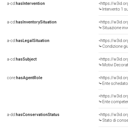
a-cd:
hasIntervention
<https://w3id.o
Intervento 1 s
a-cd:
hasInventorySituation
<https://w3id.o
Situazione inv
a-cd:
hasLegalSituation
<https://w3id.o
Condizione giu
a-cd:
hasSubject
<https://w3id.
Motivi Decorat
core:
hasAgentRole
<https://w3id.
Ente schedato
<https://w3id.o
Ente competente per tutela del 
a-dd:
hasConservationStatus
<https://w3id.o
Stato di cons