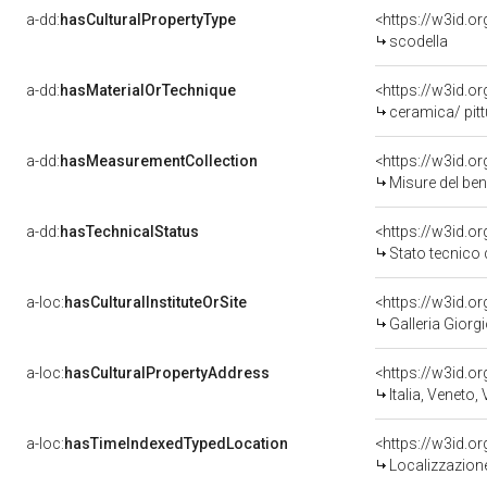
a-dd:
hasCulturalPropertyType
scodella
a-dd:
hasMaterialOrTechnique
<https://w3id.o
ceramica/ pit
a-dd:
hasMeasurementCollection
<https://w3id.
Misure del be
a-dd:
hasTechnicalStatus
<https://w3id.o
Stato tecnico
a-loc:
hasCulturalInstituteOrSite
<https://w3id.o
Galleria Giorgi
a-loc:
hasCulturalPropertyAddress
<https://w3id.
Italia, Veneto,
a-loc:
hasTimeIndexedTypedLocation
<https://w3id.
Localizzazione