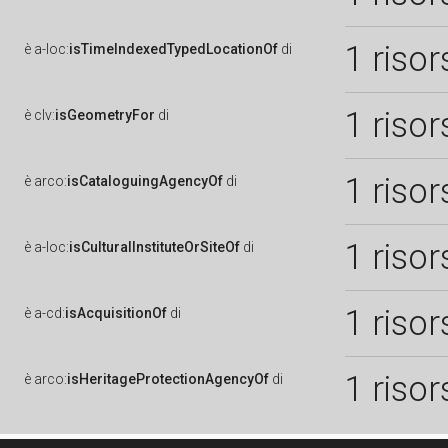
1 risor
è
a-loc:
isTimeIndexedTypedLocationOf
di
1 risor
è
clv:
isGeometryFor
di
1 risor
è
arco:
isCataloguingAgencyOf
di
1 risor
è
a-loc:
isCulturalInstituteOrSiteOf
di
1 risor
è
a-cd:
isAcquisitionOf
di
1 risor
è
arco:
isHeritageProtectionAgencyOf
di