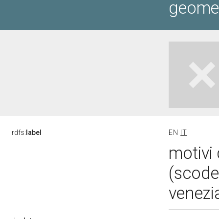
geometr
rdfs:
label
EN
IT
motivi 
(scode
venezia