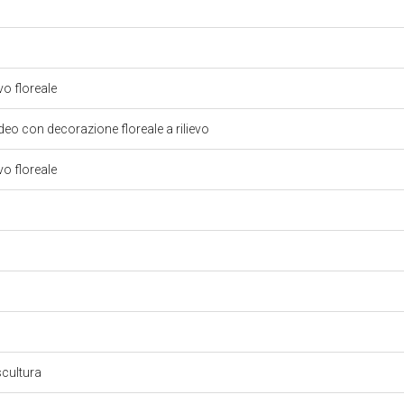
vo floreale
eo con decorazione floreale a rilievo
vo floreale
cultura