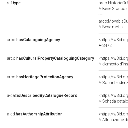
rdf:
type
arco:HistoricOrA
Bene Storico o
arco:MovableCul
Bene mobile
arco:
hasCataloguingAgency
<https://w3id.
S472
arco:
hasCulturalPropertyCataloguingCategory
<https://w3id.o
elemento d'in
arco:
hasHeritageProtectionAgency
<https://w3id.
Soprintendenza 
a-cat:
isDescribedByCatalogueRecord
<https://w3id.
Scheda catalo
a-cd:
hasAuthorshipAttribution
<https://w3id.o
Attribuzione d