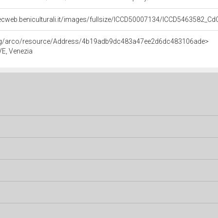
ecweb.beniculturali.it/images/fullsize/ICCD50007134/ICCD5463582_C
org/arco/resource/Address/4b19adb9dc483a47ee2d6dc483106ade>
 VE, Venezia