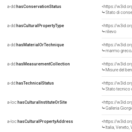
a-dd:
hasConservationStatus
<https://w3id.o
Stato di cons
a-dd:
hasCulturalPropertyType
<https://w3id.
rilievo
a-dd:
hasMaterialOrTechnique
<https://w3id.o
marmo greco/
a-dd:
hasMeasurementCollection
<https://w3id.
Misure del be
a-dd:
hasTechnicalStatus
<https://w3id.o
Stato tecnico
a-loc:
hasCulturalInstituteOrSite
<https://w3id.o
Galleria Giorgi
a-loc:
hasCulturalPropertyAddress
<https://w3id.
Italia, Veneto,