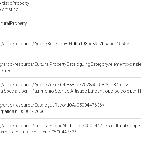
rtisticProperty
 Artistico
turalProperty
org/arco/resource/Agent/3e53dbb804dba193ce89e2b5abee4565>
rg/arco/resource/CulturalPropertyCataloguingCategory/elemento-dins
sieme
org/arco/resource/Agent/7c4d464f8886e72528c5a58f55a37b11>
Speciale per il Patrimonio Storico Artistico Etnoantropologico e per il Po
org/arco/resource/CatalogueRecordOA/0500447636>
grafica n: 0500447636
rg/arco/resource/CulturalScopeAttribution/0500447636-cultural-scope-a
i ambito culturale del bene: 0500447636