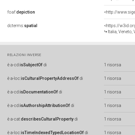
foaf:
depiction
<http://www.sig
dcterms:
spatial
<https://w3id.
Italia, Veneto,
RELAZIONI INVERSE
è
a-cd:
isSubjectOf
di
1 risorsa
è
a-loc:
isCulturalPropertyAddressOf
di
1 risorsa
è
a-cd:
isDocumentationOf
di
1 risorsa
è
a-cd:
isAuthorshipAttributionOf
di
1 risorsa
è
a-cat:
describesCulturalProperty
di
1 risorsa
è
a-loc:
isTimeIndexedTypedLocationOf
di
1 risorsa