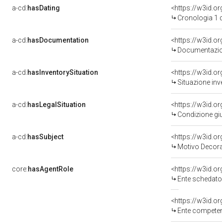
a-cd:
hasDating
<https://w3id.
Cronologia 1 
a-cd:
hasDocumentation
<https://w3id.
Documentazion
a-cd:
hasInventorySituation
<https://w3id.o
Situazione inv
a-cd:
hasLegalSituation
<https://w3id.o
Condizione giu
a-cd:
hasSubject
<https://w3id.
Motivo Decora
core:
hasAgentRole
<https://w3id.
Ente schedato
<https://w3id.o
Ente competente per