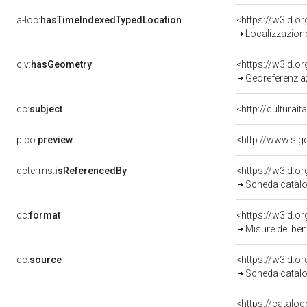
a-loc:
hasTimeIndexedTypedLocation
<https://w3id.
Localizzazione
clv:
hasGeometry
<https://w3id.
Georeferenzia
dc:
subject
<http://culturai
pico:
preview
<http://www.sig
dcterms:
isReferencedBy
<https://w3id.
Scheda catalo
dc:
format
<https://w3id.
Misure del be
dc:
source
<https://w3id.
Scheda catalo
<https://catalog