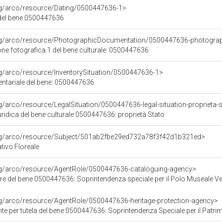
org/arco/resource/Dating/0500447636-1>
del bene 0500447636
org/arco/resource/PhotographicDocumentation/0500447636-photogra
e fotografica 1 del bene culturale: 0500447636
rg/arco/resource/InventorySituation/0500447636-1>
entariale del bene: 0500447636
rg/arco/resource/LegalSituation/0500447636-legal-situation-proprieta-
ridica del bene culturale 0500447636: proprietà Stato
org/arco/resource/Subject/501ab2fbe29ed732a78f3f42d1b321ed>
tivo Floreale
org/arco/resource/AgentRole/0500447636-cataloguing-agency>
re del bene 0500447636: Soprintendenza speciale per il Polo Museale V
rg/arco/resource/AgentRole/0500447636-heritage-protection-agency>
 tutela del bene 0500447636: Soprintendenza Speciale per il Patrimonio Storico Artistico Etnoantr