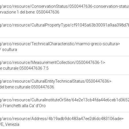
rg/arco/resource/ConservationStatus/0500447636-conservation-statu
ervazione 1 del bene: 0500447636
org/arco/resource/CulturalPropertyType/cf91045a63b30091a9aa398d7
rg/arco/resource/TechnicalCharacteristic/marmo-greco-scultura>
 scultura
org/arco/resource/MeasurementCollection/0500447636-1>
ne culturale 0500447636 7.5
rg/arco/resource/CulturalEntityTechnicalStatus/0500447636>
 del bene culturale 0500447636
rg/arco/resource/CulturalInstituteOrSite/64e2e13cb4fda44e6ceb1d36
o Franchetti alla Ca' d'Oro
org/arco/resource/Address/4b19adb9dc483a47ee2d6dc483106ade>
 VE, Venezia