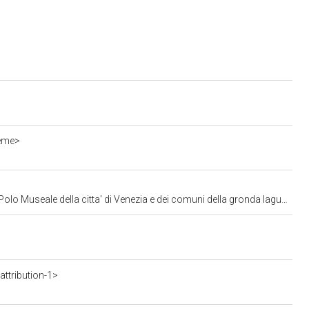
ieme>
lo Museale della citta' di Venezia e dei comuni della gronda lagunare
ttribution-1>