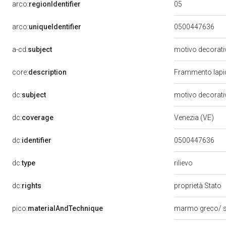
05
arco:
regionIdentifier
arco:
uniqueIdentifier
0500447636
a-cd:
subject
motivo decorati
core:
description
Frammento lapid
dc:
subject
motivo decorati
dc:
coverage
Venezia (VE)
dc:
identifier
0500447636
rilievo
dc:
type
dc:
rights
proprietà Stato
pico:
materialAndTechnique
marmo greco/ s