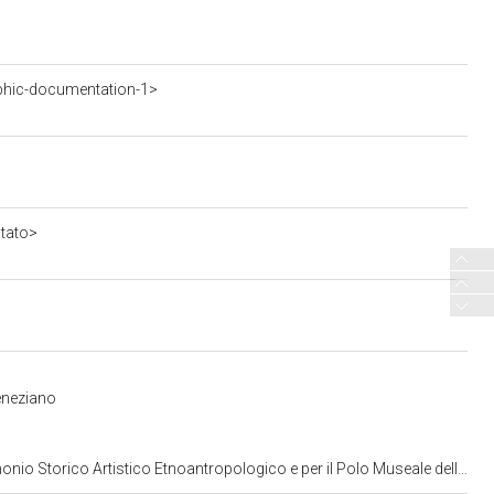
phic-documentation-1>
stato>
eneziano
opologico e per il Polo Museale della citta' di Venezia e dei comuni della gronda lagunare