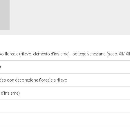
 floreale (rilievo, elemento d'insieme) - bottega veneziana (secc. XII/ XII
9
eo con decorazione floreale a rilievo
o d'insieme)