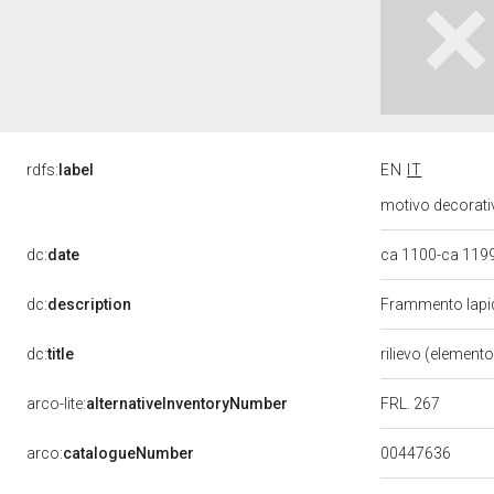
rdfs:
label
EN
IT
motivo decorativo
dc:
date
ca 1100-ca 119
dc:
description
Frammento lapid
dc:
title
rilievo (element
FRL. 267
arco-lite:
alternativeInventoryNumber
00447636
arco:
catalogueNumber