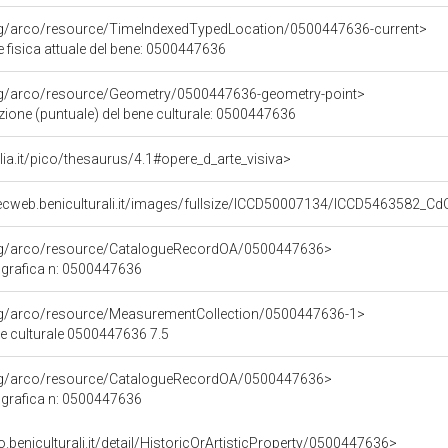
org/arco/resource/TimeIndexedTypedLocation/0500447636-current>
 fisica attuale del bene: 0500447636
org/arco/resource/Geometry/0500447636-geometry-point>
zione (puntuale) del bene culturale: 0500447636
talia.it/pico/thesaurus/4.1#opere_d_arte_visiva>
ecweb.beniculturali.it/images/fullsize/ICCD50007134/ICCD5463582_C
org/arco/resource/CatalogueRecordOA/0500447636>
grafica n: 0500447636
org/arco/resource/MeasurementCollection/0500447636-1>
ne culturale 0500447636 7.5
org/arco/resource/CatalogueRecordOA/0500447636>
grafica n: 0500447636
o.beniculturali.it/detail/HistoricOrArtisticProperty/0500447636>