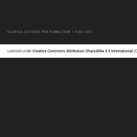
SCARICA LODVIEW PER PUBBLICARE I TUOI DATI
Licensed under
Creative Commons Attribution-ShareAlike 4.0 International
(C