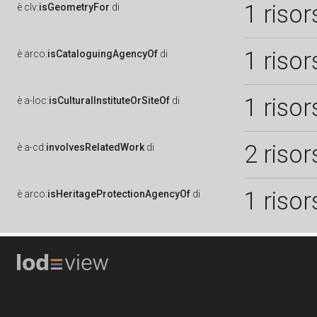
1 risor
è
clv:
isGeometryFor
di
1 risor
è
arco:
isCataloguingAgencyOf
di
1 risor
è
a-loc:
isCulturalInstituteOrSiteOf
di
2 risor
è
a-cd:
involvesRelatedWork
di
1 risor
è
arco:
isHeritageProtectionAgencyOf
di