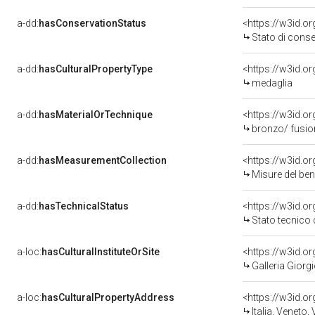
a-dd:
hasConservationStatus
<https://w3id.o
Stato di cons
a-dd:
hasCulturalPropertyType
<https://w3id.
medaglia
a-dd:
hasMaterialOrTechnique
<https://w3id.o
bronzo/ fusio
a-dd:
hasMeasurementCollection
<https://w3id.
Misure del be
a-dd:
hasTechnicalStatus
<https://w3id.o
Stato tecnico
a-loc:
hasCulturalInstituteOrSite
<https://w3id.o
Galleria Giorgi
a-loc:
hasCulturalPropertyAddress
<https://w3id.
Italia, Veneto,