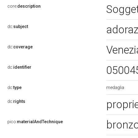
Sogget
core:
description
adoraz
dc:
subject
Venezi
dc:
coverage
05004
dc:
identifier
medaglia
dc:
type
propri
dc:
rights
bronzo
pico:
materialAndTechnique