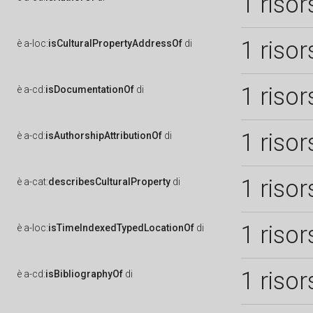
1 risor
1 risor
è
a-loc:
isCulturalPropertyAddressOf
di
1 risor
è
a-cd:
isDocumentationOf
di
1 risor
è
a-cd:
isAuthorshipAttributionOf
di
1 risor
è
a-cat:
describesCulturalProperty
di
1 risor
è
a-loc:
isTimeIndexedTypedLocationOf
di
1 risor
è
a-cd:
isBibliographyOf
di