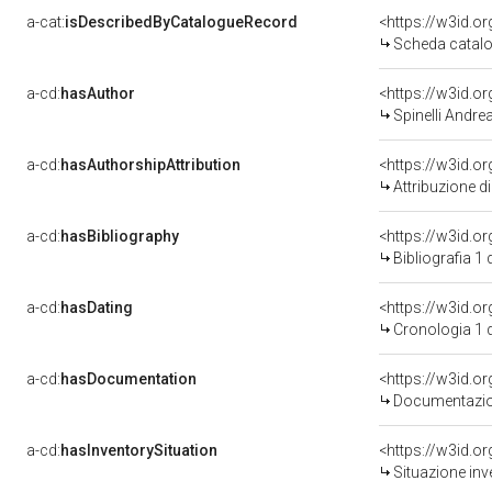
a-cat:
isDescribedByCatalogueRecord
<https://w3id.
Scheda catalo
a-cd:
hasAuthor
<https://w3id.
Spinelli Andre
a-cd:
hasAuthorshipAttribution
<https://w3id.o
Attribuzione d
a-cd:
hasBibliography
<https://w3id.o
Bibliografia 1
a-cd:
hasDating
<https://w3id.
Cronologia 1 
a-cd:
hasDocumentation
Documentazion
a-cd:
hasInventorySituation
<https://w3id.o
Situazione inv