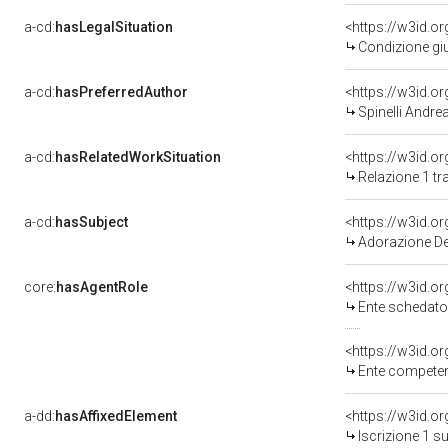
a-cd:
hasLegalSituation
<https://w3id.o
Condizione giu
a-cd:
hasPreferredAuthor
<https://w3id.
Spinelli Andre
a-cd:
hasRelatedWorkSituation
Relazione 1 tr
a-cd:
hasSubject
<https://w3id.
Adorazione De
core:
hasAgentRole
<https://w3id.
Ente schedato
<https://w3id.o
Ente competente per tutela del 
a-dd:
hasAffixedElement
<https://w3id.o
Iscrizione 1 s