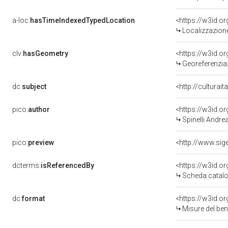
a-loc:
hasTimeIndexedTypedLocation
<https://w3id.
Localizzazione
clv:
hasGeometry
<https://w3id.
Georeferenzia
dc:
subject
<http://culturai
pico:
author
<https://w3id.
Spinelli Andre
pico:
preview
dcterms:
isReferencedBy
<https://w3id.
Scheda catalo
dc:
format
<https://w3id.
Misure del be