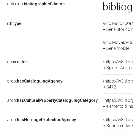
biblio
dcterms:
bibliographicCitation
rdf:
type
arco:HistoricOrA
Bene Storico o
arco:MovableCul
Bene mobile
dc:
creator
<https://w3id.
Spinelli Andre
arco:
hasCataloguingAgency
<https://w3id.
S472
arco:
hasCulturalPropertyCataloguingCategory
<https://w3id.o
elemento d'in
arco:
hasHeritageProtectionAgency
<https://w3id.
Soprintendenza Speciale 