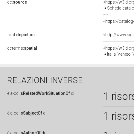
dc:
source
<https://w3id.
Scheda catalo
<https://catalog
foaf:
depiction
dcterms:
spatial
<https://w3id.
Italia, Veneto,
RELAZIONI INVERSE
1 risor
è
a-cd:
isRelatedWorkSituationOf
di
1 risor
è
a-cd:
isSubjectOf
di
è
a-cd:
isAuthorOf
di