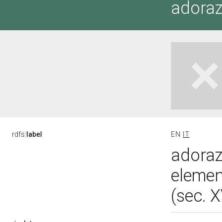
adoraz
rdfs:
label
EN
IT
adoraz
elemen
(sec. 