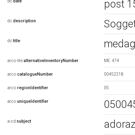
post 1
dc:
date
Sogget
dc:
description
medagl
dc:
title
ME. 474
arco-lite:
alternativeInventoryNumber
00452218
arco:
catalogueNumber
05
arco:
regionIdentifier
05004
arco:
uniqueIdentifier
adoraz
a-cd:
subject