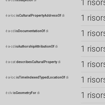
1 risor
è
a-cd:
isSubjectOf
di
1 risor
è
a-loc:
isCulturalPropertyAddressOf
di
1 risor
è
a-cd:
isDocumentationOf
di
1 risor
è
a-cd:
isAuthorshipAttributionOf
di
1 risor
è
a-cat:
describesCulturalProperty
di
1 risor
è
a-loc:
isTimeIndexedTypedLocationOf
di
1 risor
è
clv:
isGeometryFor
di