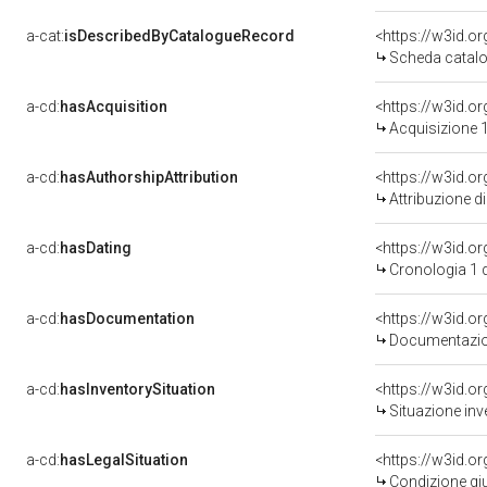
a-cat:
isDescribedByCatalogueRecord
<https://w3id.
Scheda catalo
a-cd:
hasAcquisition
<https://w3id.o
Acquisizione 1
a-cd:
hasAuthorshipAttribution
Attribuzione d
a-cd:
hasDating
<https://w3id.
Cronologia 1 
a-cd:
hasDocumentation
Documentazion
a-cd:
hasInventorySituation
<https://w3id.o
Situazione inv
a-cd:
hasLegalSituation
<https://w3id.o
Condizione giu