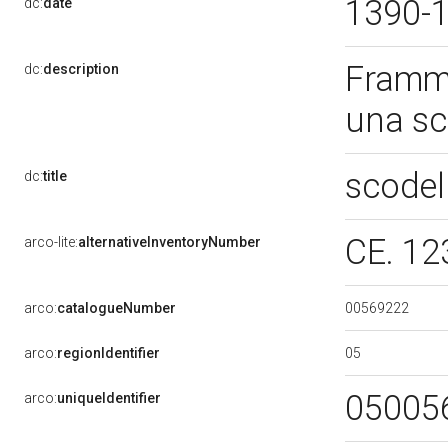
1390-
dc:
date
Framme
dc:
description
una sc
scodel
dc:
title
CE. 1
arco-lite:
alternativeInventoryNumber
00569222
arco:
catalogueNumber
05
arco:
regionIdentifier
05005
arco:
uniqueIdentifier