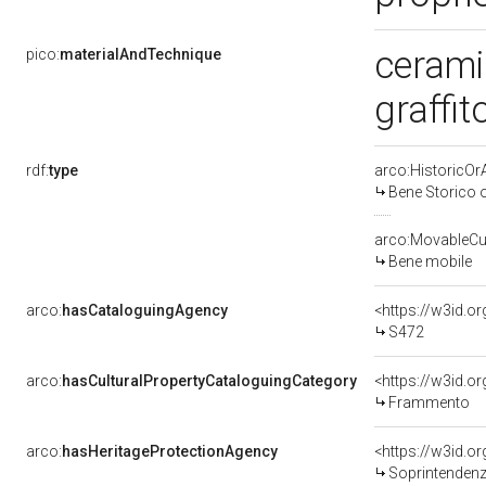
cerami
pico:
materialAndTechnique
graffit
rdf:
type
arco:HistoricOrA
Bene Storico o
arco:MovableCul
Bene mobile
arco:
hasCataloguingAgency
<https://w3id.
S472
arco:
hasCulturalPropertyCataloguingCategory
<https://w3id.o
Frammento
arco:
hasHeritageProtectionAgency
<https://w3id.
Soprintendenza Speciale 