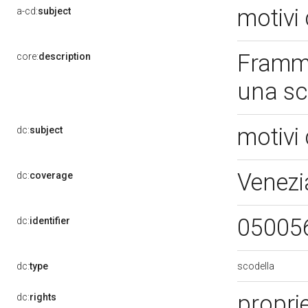
motivi 
a-cd:
subject
Framme
core:
description
una sc
motivi 
dc:
subject
Venezi
dc:
coverage
05005
dc:
identifier
scodella
dc:
type
propri
dc:
rights