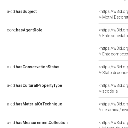
a-cd:
hasSubject
<https://w3id.
Motivi Decorat
core:
hasAgentRole
<https://w3id.
Ente schedato
<https://w3id.o
Ente competente per tutela del 
a-dd:
hasConservationStatus
<https://w3id.o
Stato di cons
a-dd:
hasCulturalPropertyType
scodella
a-dd:
hasMaterialOrTechnique
ceramica/ inve
a-dd:
hasMeasurementCollection
<https://w3id.