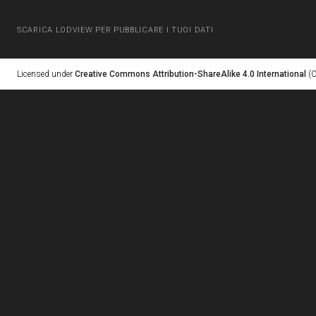
SCARICA LODVIEW PER PUBBLICARE I TUOI DATI
Licensed under
Creative Commons Attribution-ShareAlike 4.0 International
(C