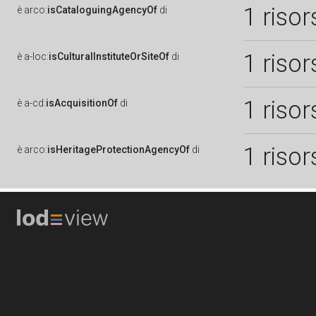
1 risor
è
arco:
isCataloguingAgencyOf
di
1 risor
è
a-loc:
isCulturalInstituteOrSiteOf
di
1 risor
è
a-cd:
isAcquisitionOf
di
1 risor
è
arco:
isHeritageProtectionAgencyOf
di