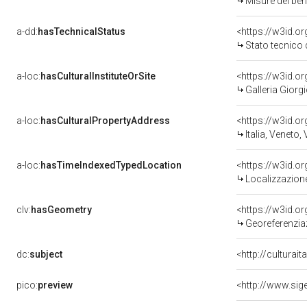
Misure del be
a-dd:
hasTechnicalStatus
<https://w3id.o
Stato tecnico
a-loc:
hasCulturalInstituteOrSite
<https://w3id.o
Galleria Giorgi
a-loc:
hasCulturalPropertyAddress
<https://w3id.
Italia, Veneto,
a-loc:
hasTimeIndexedTypedLocation
<https://w3id.
Localizzazione
clv:
hasGeometry
<https://w3id.
Georeferenzia
dc:
subject
<http://culturai
pico:
preview