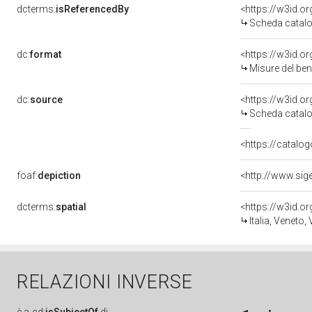
dcterms:
isReferencedBy
<https://w3id.
Scheda catalo
dc:
format
<https://w3id.
Misure del be
dc:
source
<https://w3id.
Scheda catalo
<https://catalog
foaf:
depiction
dcterms:
spatial
<https://w3id.
Italia, Veneto,
RELAZIONI INVERSE