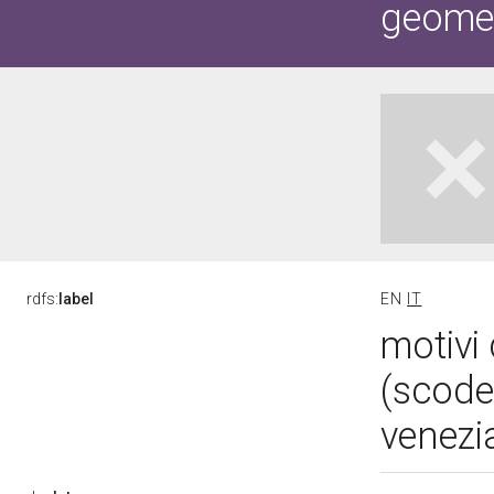
geometr
rdfs:
label
EN
IT
motivi 
(scode
venezi