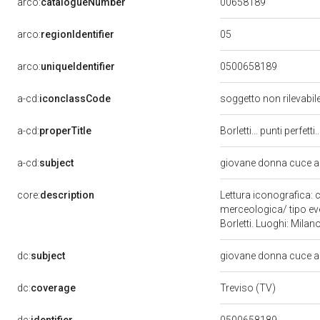
00658189
arco:
catalogueNumber
05
arco:
regionIdentifier
arco:
uniqueIdentifier
0500658189
a-cd:
iconclassCode
soggetto non rilevabil
a-cd:
properTitle
Borletti... punti perfetti.
a-cd:
subject
giovane donna cuce 
core:
description
Lettura iconografica: c
merceologica/ tipo eve
Borletti. Luoghi: Milan
dc:
subject
giovane donna cuce 
dc:
coverage
Treviso (TV)