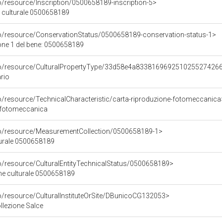
o/resource/Inscription/0500658189-inscription-5>
ne culturale 0500658189
co/resource/ConservationStatus/0500658189-conservation-status-1>
one 1 del bene: 0500658189
rco/resource/CulturalPropertyType/33d58e4a833816969251025527426
rio
co/resource/TechnicalCharacteristic/carta-riproduzione-fotomeccanica
e fotomeccanica
co/resource/MeasurementCollection/0500658189-1>
turale 0500658189
co/resource/CulturalEntityTechnicalStatus/0500658189>
ene culturale 0500658189
co/resource/CulturalInstituteOrSite/DBunicoCG132053>
llezione Salce