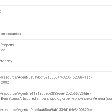
io
fotomeccanica
cProperty
tico
Property
rco/resource/Agent/6e519bdf89a50864f4320515238e71ac>
/ 2002
rco/resource/Agent/fe113185bede3f826ee42b2b66726fde>
i Storici Artistici ed Etnoantropologici per le province di Venezia (con esclusione del
rco/resource/Agent/cf4bcfaa65ca9ab1334d164e5400620c>