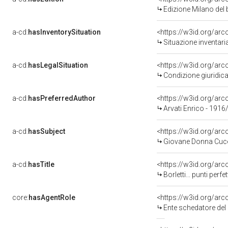
Edizione Milano de
a-cd:
hasInventorySituation
<https://w3id.org/ar
Situazione inventar
a-cd:
hasLegalSituation
<https://w3id.org/arc
Condizione giuridica
a-cd:
hasPreferredAuthor
<https://w3id.org/a
Arvati Enrico - 1916
a-cd:
hasSubject
<https://w3id.org/ar
Giovane Donna Cuc
a-cd:
hasTitle
<https://w3id.org/arco
Borletti... punti perfett
core:
hasAgentRole
<https://w3id.org/ar
Ente schedatore del bene 0500