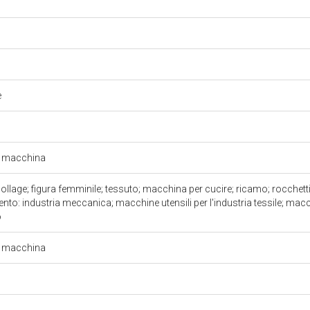
e
.
a macchina
ollage; figura femminile; tessuto; macchina per cucire; ricamo; rocchetti 
nto: industria meccanica; macchine utensili per l'industria tessile; mac
o
a macchina