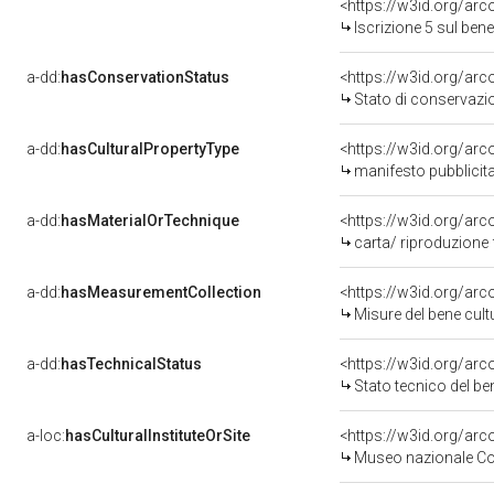
<https://w3id.org/arc
Iscrizione 5 sul be
a-dd:
hasConservationStatus
<https://w3id.org/ar
Stato di conservazi
a-dd:
hasCulturalPropertyType
<https://w3id.org/a
manifesto pubblicita
a-dd:
hasMaterialOrTechnique
<https://w3id.org/ar
carta/ riproduzion
a-dd:
hasMeasurementCollection
<https://w3id.org/ar
Misure del bene cul
a-dd:
hasTechnicalStatus
<https://w3id.org/ar
Stato tecnico del b
a-loc:
hasCulturalInstituteOrSite
<https://w3id.org/ar
Museo nazionale Co