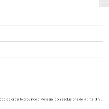
 esclusione della citta' di Venezia e dei Comuni della Gronda lagunare) Belluno Padova e Treviso