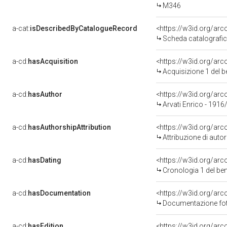
M346
a-cat:
isDescribedByCatalogueRecord
<https://w3id.org/a
Scheda catalografi
a-cd:
hasAcquisition
<https://w3id.org/ar
Acquisizione 1 del 
a-cd:
hasAuthor
<https://w3id.org/a
Arvati Enrico - 1916
a-cd:
hasAuthorshipAttribution
<https://w3id.org/ar
Attribuzione di aut
a-cd:
hasDating
<https://w3id.org/ar
Cronologia 1 del b
a-cd:
hasDocumentation
<https://w3id.org/a
Documentazione foto
a-cd:
hasEdition
<https://w3id.org/ar