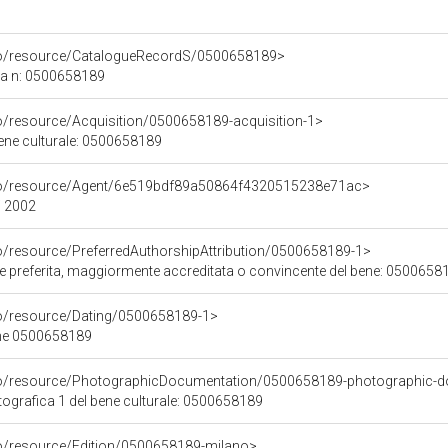
rco/resource/CatalogueRecordS/0500658189>
ca n: 0500658189
co/resource/Acquisition/0500658189-acquisition-1>
bene culturale: 0500658189
rco/resource/Agent/6e519bdf89a50864f4320515238e71ac>
/ 2002
co/resource/PreferredAuthorshipAttribution/0500658189-1>
ore preferita, maggiormente accreditata o convincente del bene: 0500658
co/resource/Dating/0500658189-1>
ene 0500658189
rco/resource/PhotographicDocumentation/0500658189-photographic-d
grafica 1 del bene culturale: 0500658189
co/resource/Edition/0500658189-milano>