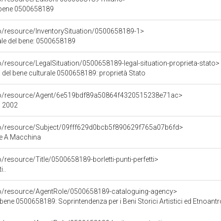
l bene 0500658189
co/resource/InventorySituation/0500658189-1>
iale del bene: 0500658189
o/resource/LegalSituation/0500658189-legal-situation-proprieta-stato>
 del bene culturale 0500658189: proprietà Stato
rco/resource/Agent/6e519bdf89a50864f4320515238e71ac>
/ 2002
co/resource/Subject/09fff629d0bcb5f890629f765a07b6fd>
e A Macchina
/resource/Title/0500658189-borletti-punti-perfetti>
i..
co/resource/AgentRole/0500658189-cataloguing-agency>
658189: Soprintendenza per i Beni Storici Artistici ed Etnoantropologici per le province di Venezia (con