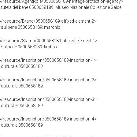
co/resource/AgentRole/0500658189-heritage-protection-agency>
 tutela del bene 0500658189: Museo Nazionale Collezione Salce
co/resource/Brand/0500658189-affixed-element-2>
 sul bene 0500658189: marchio
co/resource/Stamp/0500658189-affixed-element-1>
 sul bene 0500658189: timbro
o/resource/Inscription/0500658189-inscription-1>
ne culturale 0500658189
o/resource/Inscription/0500658189-inscription-2>
ne culturale 0500658189
o/resource/Inscription/0500658189-inscription-3>
ne culturale 0500658189
o/resource/Inscription/0500658189-inscription-4>
ne culturale 0500658189