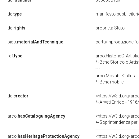
dc:
identifier
0500658189
dc:
type
manifesto pubblicitar
dc:
rights
proprietà Stato
pico:
materialAndTechnique
carta/ riproduzione 
rdf:
type
arco:HistoricOrArtisti
Bene Storico o Artis
arco:MovableCultural
Bene mobile
dc:
creator
<https://w3id.org/a
Arvati Enrico - 1916
arco:
hasCataloguingAgency
<https://w3id.org/a
Soprintendenza per i Ben
arco:
hasHeritageProtectionAgency
<https://w3id.org/a