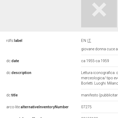
rdfs:
label
EN
IT
giovane donna cuce a 
dc:
date
ca 1955-ca 1959
dc:
description
Lettura iconografica: c
merceologica/ tipo eve
Borletti. Luoghi: Milan
dc:
title
manifesto (pubblicitar
07275
arco-lite:
alternativeInventoryNumber