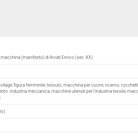
macchina (manifesto) di Arvati Enrico (sec. XX)
ollage; figura femminile; tessuto; macchina per cucire; ricamo; rocchetti 
nto: industria meccanica; macchine utensili per l'industria tessile; mac
o
io)