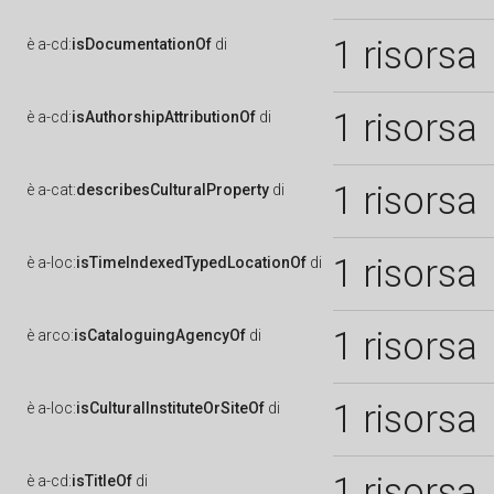
1 risorsa
è
a-cd:
isDocumentationOf
di
1 risorsa
è
a-cd:
isAuthorshipAttributionOf
di
1 risorsa
è
a-cat:
describesCulturalProperty
di
1 risorsa
è
a-loc:
isTimeIndexedTypedLocationOf
di
1 risorsa
è
arco:
isCataloguingAgencyOf
di
1 risorsa
è
a-loc:
isCulturalInstituteOrSiteOf
di
1 risorsa
è
a-cd:
isTitleOf
di