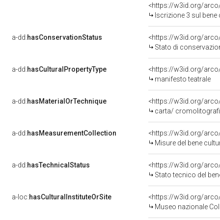
<https://w3id.org/arco
Iscrizione 3 sul ben
a-dd:
hasConservationStatus
<https://w3id.org/arc
Stato di conservazio
a-dd:
hasCulturalPropertyType
<https://w3id.org/ar
manifesto teatrale
a-dd:
hasMaterialOrTechnique
<https://w3id.org/arco
carta/ cromolitograf
a-dd:
hasMeasurementCollection
<https://w3id.org/ar
Misure del bene cult
a-dd:
hasTechnicalStatus
<https://w3id.org/arc
Stato tecnico del be
a-loc:
hasCulturalInstituteOrSite
<https://w3id.org/arc
Museo nazionale Col