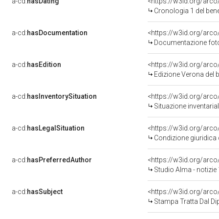
a-cd:
hasDating
<https://w3id.org/arc
Cronologia 1 del be
a-cd:
hasDocumentation
Documentazione fotog
a-cd:
hasEdition
<https://w3id.org/arc
Edizione Verona del
a-cd:
hasInventorySituation
<https://w3id.org/arc
Situazione inventari
a-cd:
hasLegalSituation
<https://w3id.org/arco
Condizione giuridica 
a-cd:
hasPreferredAuthor
<https://w3id.org/ar
Studio Alma - notizi
a-cd:
hasSubject
<https://w3id.org/ar
Stampa Tratta Dal Di