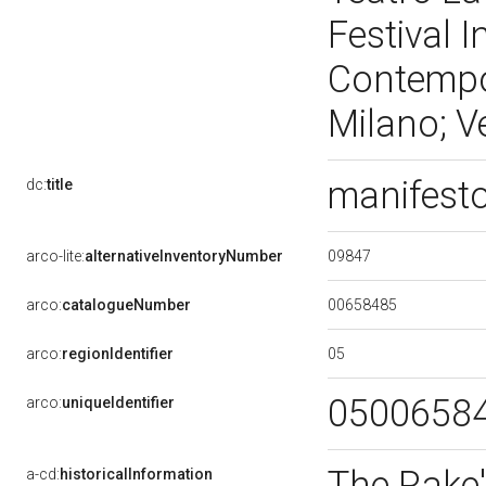
Festival 
Contempor
Milano; V
manifesto
dc:
title
09847
arco-lite:
alternativeInventoryNumber
00658485
arco:
catalogueNumber
05
arco:
regionIdentifier
0500658
arco:
uniqueIdentifier
The Rake's
a-cd:
historicalInformation