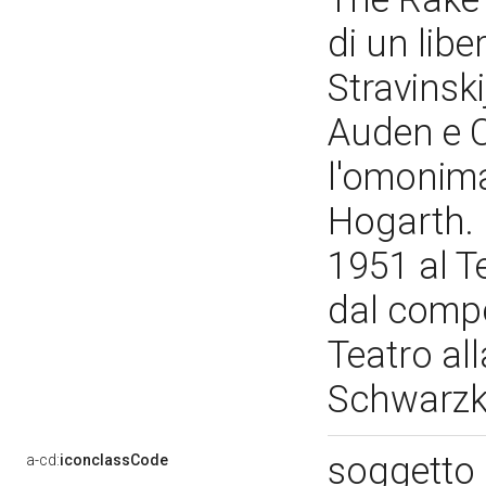
di un libe
Stravinski
Auden e C
l'omonima 
Hogarth. 
1951 al Te
dal compo
Teatro al
Schwarzko
soggetto 
a-cd:
iconclassCode