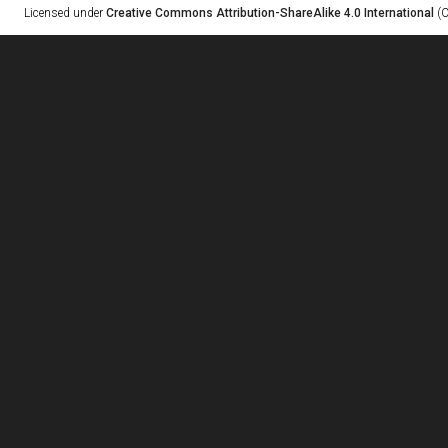
Licensed under
Creative Commons Attribution-ShareAlike 4.0 International
(C