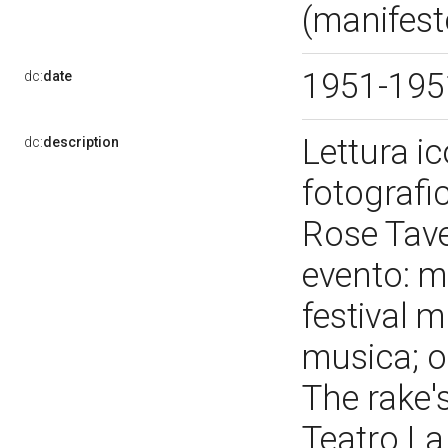
(manifest
1951-19
dc:
date
Lettura i
dc:
description
fotografi
Rose Tave
evento: ma
festival m
musica; op
The rake's
Teatro La