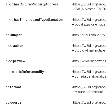
a-loc:
hasCulturalPropertyAddress
<https://w3id.org/ar
ITALIA, Veneto, TV, T
a-loc:
hasTimeIndexedTypedLocation
<https://w3id.org/ar
Localizzazione fisica
dc:
subject
<http://culturaitalia.i
pico:
author
<https://w3id.org/ar
Studio Alma - notizi
pico:
preview
dcterms:
isReferencedBy
<https://w3id.org/ar
Scheda catalografic
dc:
format
<https://w3id.org/ar
Misure del bene cult
dc:
source
<https://w3id.org/ar