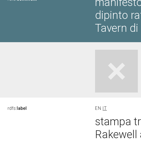
manifesto
dipinto r
Tavern di
rdfs:
label
EN
IT
stampa tr
Rakewell 