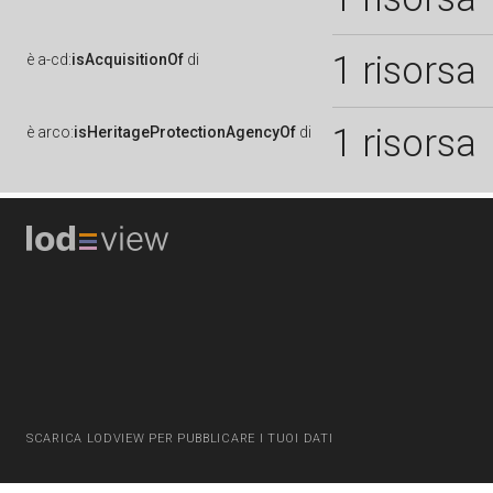
1 risorsa
è
a-cd:
isAcquisitionOf
di
1 risorsa
è
arco:
isHeritageProtectionAgencyOf
di
SCARICA LODVIEW PER PUBBLICARE I TUOI DATI