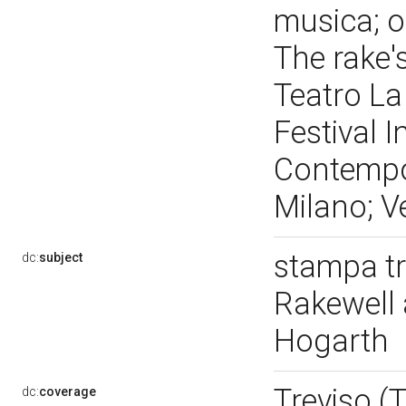
musica; op
The rake's
Teatro La
Festival 
Contempor
Milano; V
stampa tr
dc:
subject
Rakewell 
Hogarth
Treviso (
dc:
coverage