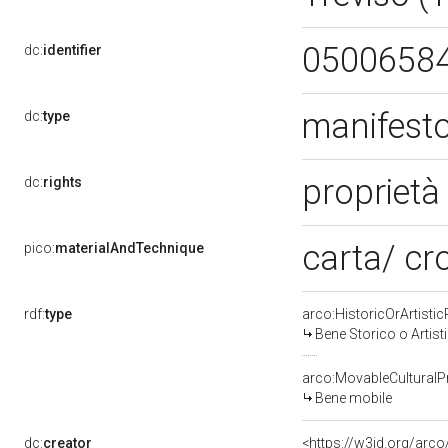
0500658
dc:
identifier
manifesto
dc:
type
proprietà
dc:
rights
carta/ cr
pico:
materialAndTechnique
rdf:
type
arco:HistoricOrArtistic
Bene Storico o Artist
arco:MovableCulturalP
Bene mobile
dc:
creator
<https://w3id.org/ar