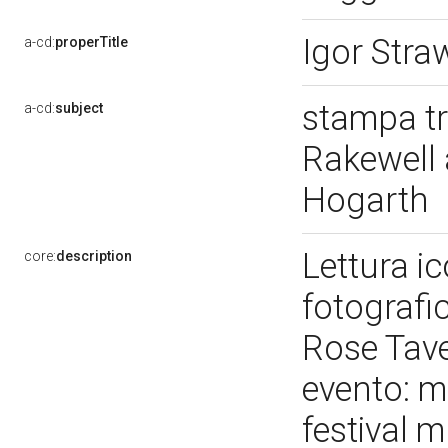
Igor Stra
a-cd:
properTitle
stampa tr
a-cd:
subject
Rakewell 
Hogarth
Lettura i
core:
description
fotografi
Rose Tave
evento: ma
festival m