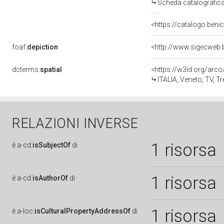
Scheda catalografic
<https://catalogo.benic
foaf:
depiction
dcterms:
spatial
<https://w3id.org/ar
ITALIA, Veneto, TV, T
RELAZIONI INVERSE
1 risorsa
è
a-cd:
isSubjectOf
di
1 risorsa
è
a-cd:
isAuthorOf
di
1 risorsa
è
a-loc:
isCulturalPropertyAddressOf
di