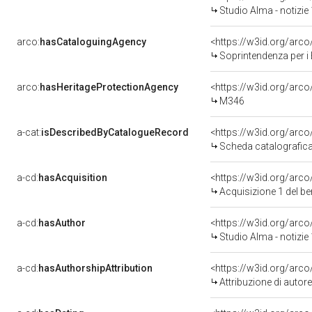
Studio Alma - notizi
arco:
hasCataloguingAgency
<https://w3id.org/ar
Soprintendenza per i Beni Storici Artist
arco:
hasHeritageProtectionAgency
<https://w3id.org/ar
M346
a-cat:
isDescribedByCatalogueRecord
<https://w3id.org/ar
Scheda catalografic
a-cd:
hasAcquisition
<https://w3id.org/arc
Acquisizione 1 del b
a-cd:
hasAuthor
<https://w3id.org/ar
Studio Alma - notizi
a-cd:
hasAuthorshipAttribution
<https://w3id.org/arc
Attribuzione di auto