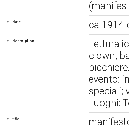
(manifest
ca 1914-
dc:
date
Lettura i
dc:
description
clown; ba
bicchiere
evento: i
speciali;
Luoghi: T
manifesto
dc:
title