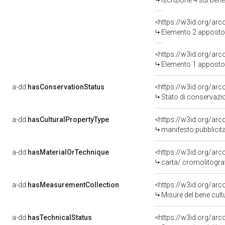
Iscrizione 4 sul be
<https://w3id.org/ar
Elemento 2 apposto
<https://w3id.org/ar
Elemento 1 apposto
a-dd:
hasConservationStatus
<https://w3id.org/ar
Stato di conservazi
a-dd:
hasCulturalPropertyType
<https://w3id.org/a
manifesto pubblicita
a-dd:
hasMaterialOrTechnique
<https://w3id.org/arc
carta/ cromolitogra
a-dd:
hasMeasurementCollection
<https://w3id.org/ar
Misure del bene cul
a-dd:
hasTechnicalStatus
<https://w3id.org/ar