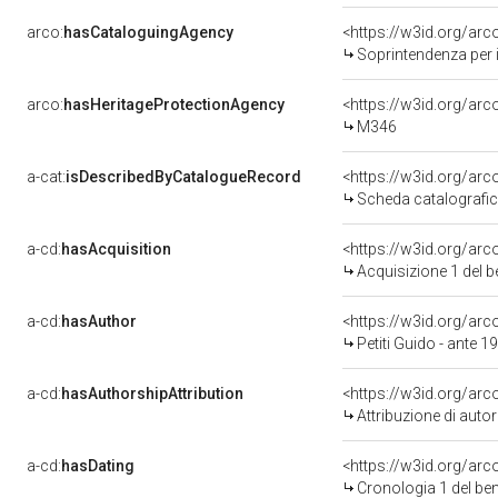
arco:
hasCataloguingAgency
<https://w3id.org/a
Soprintendenza per i Beni Storici Artis
arco:
hasHeritageProtectionAgency
<https://w3id.org/a
M346
a-cat:
isDescribedByCatalogueRecord
<https://w3id.org/a
Scheda catalografi
a-cd:
hasAcquisition
<https://w3id.org/ar
Acquisizione 1 del 
a-cd:
hasAuthor
<https://w3id.org/a
Petiti Guido - ante 
a-cd:
hasAuthorshipAttribution
<https://w3id.org/ar
Attribuzione di aut
a-cd:
hasDating
<https://w3id.org/ar
Cronologia 1 del b