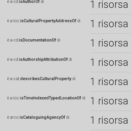
1 risorsa
è
a-cd:
isAuthorOf
di
1 risorsa
è
a-loc:
isCulturalPropertyAddressOf
di
1 risorsa
è
a-cd:
isDocumentationOf
di
1 risorsa
è
a-cd:
isAuthorshipAttributionOf
di
1 risorsa
è
a-cat:
describesCulturalProperty
di
1 risorsa
è
a-loc:
isTimeIndexedTypedLocationOf
di
1 risorsa
è
arco:
isCataloguingAgencyOf
di