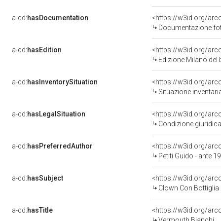
a-cd:
hasDocumentation
Documentazione foto
a-cd:
hasEdition
<https://w3id.org/ar
Edizione Milano de
a-cd:
hasInventorySituation
<https://w3id.org/ar
Situazione inventar
a-cd:
hasLegalSituation
<https://w3id.org/arc
Condizione giuridica
a-cd:
hasPreferredAuthor
<https://w3id.org/a
Petiti Guido - ante 
a-cd:
hasSubject
<https://w3id.org/a
Clown Con Bottiglia 
a-cd:
hasTitle
<https://w3id.org/ar
Vermouth Bianchi