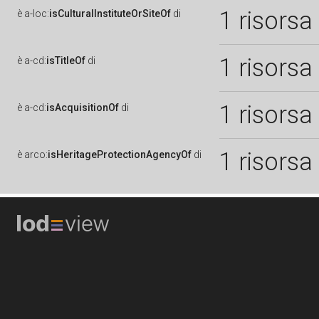
1 risorsa
è
a-loc:
isCulturalInstituteOrSiteOf
di
1 risorsa
è
a-cd:
isTitleOf
di
1 risorsa
è
a-cd:
isAcquisitionOf
di
1 risorsa
è
arco:
isHeritageProtectionAgencyOf
di