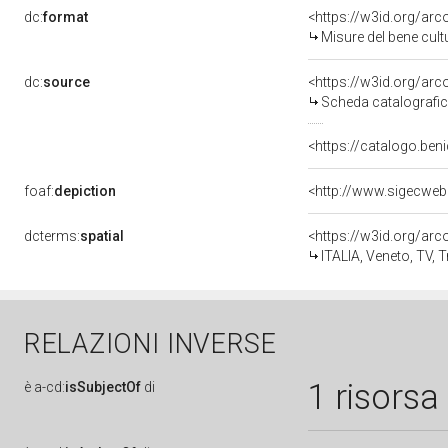
dc:
format
<https://w3id.org/ar
Misure del bene cul
dc:
source
<https://w3id.org/a
Scheda catalografi
<https://catalogo.beni
foaf:
depiction
dcterms:
spatial
<https://w3id.org/a
ITALIA, Veneto, TV, 
RELAZIONI INVERSE
1 risorsa
è
a-cd:
isSubjectOf
di