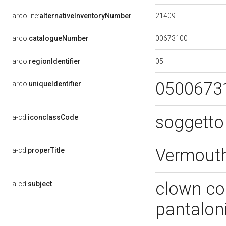
21409
arco-lite:
alternativeInventoryNumber
00673100
arco:
catalogueNumber
05
arco:
regionIdentifier
0500673
arco:
uniqueIdentifier
soggetto 
a-cd:
iconclassCode
Vermouth
a-cd:
properTitle
clown con
a-cd:
subject
pantaloni