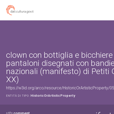
clown con bottiglia e bicchier
pantaloni disegnati con bandi
nazionali (manifesto) di Petiti 
XX)
https://w3id.org/arco/resource/HistoricOrArtisticProperty/
HistoricOrArtisticProperty
ENTITÀ DI TIPO:
rdfs:
comment