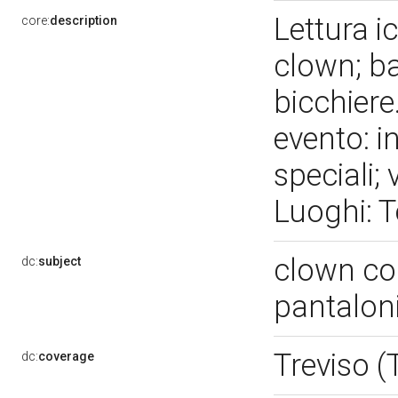
Lettura i
core:
description
clown; ba
bicchiere
evento: i
speciali;
Luoghi: T
clown con
dc:
subject
pantaloni
Treviso 
dc:
coverage