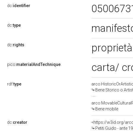
0500673
dc:
identifier
manifesto
dc:
type
propriet
dc:
rights
carta/ c
pico:
materialAndTechnique
rdf:
type
arco:HistoricOrArtisti
Bene Storico o Artis
arco:MovableCultural
Bene mobile
dc:
creator
<https://w3id.org/a
Petiti Guido - ante 