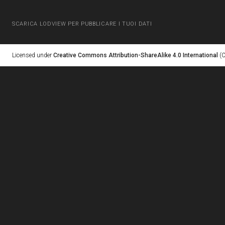
SCARICA LODVIEW PER PUBBLICARE I TUOI DATI
Licensed under
Creative Commons Attribution-ShareAlike 4.0 International
(C