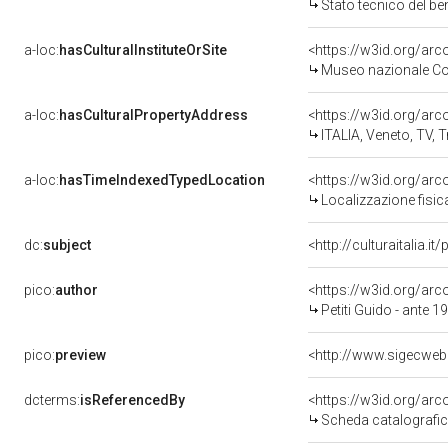
Stato tecnico del b
a-loc:
hasCulturalInstituteOrSite
<https://w3id.org/ar
Museo nazionale Co
a-loc:
hasCulturalPropertyAddress
<https://w3id.org/a
ITALIA, Veneto, TV, 
a-loc:
hasTimeIndexedTypedLocation
<https://w3id.org/ar
Localizzazione fisic
dc:
subject
<http://culturaitalia.
pico:
author
<https://w3id.org/a
Petiti Guido - ante 
pico:
preview
dcterms:
isReferencedBy
<https://w3id.org/a
Scheda catalografi