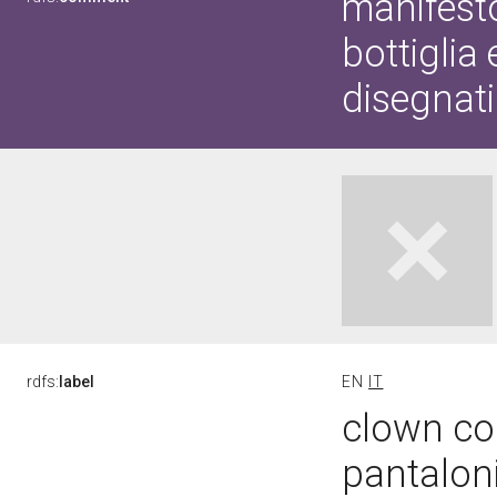
manifesto
bottiglia
disegnati
rdfs:
label
EN
IT
clown con
pantaloni