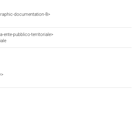
raphic-documentation-8>
ente-pubblico-territoriale>
iale
y>