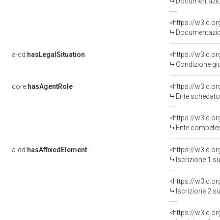
Documentazion
<https://w3id.
Documentazion
a-cd:
hasLegalSituation
<https://w3id.or
Condizione giu
core:
hasAgentRole
<https://w3id.
Ente schedato
<https://w3id.o
Ente competen
a-dd:
hasAffixedElement
<https://w3id.o
Iscrizione 1 
<https://w3id.o
Iscrizione 2 
<https://w3id.o