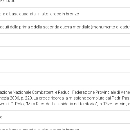
46/00/00
a a base quadrata. In alto, croce in bronzo
duti della prima e della seconda guerra mondiale (monumento ai cadut
iazione Nazionale Combattenti e Reduci. Federazione Provinciale di Venez
nezia 2006, p. 220. La croce ricorda la missione compiuta dai Padri Pass
Berati, G. Polo, "Mira Ricorda. La lapidaria nel territorio", in "Rive, uomini, 
te