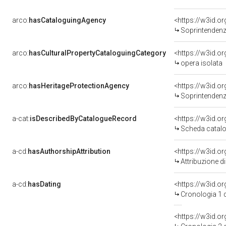
arco:
hasCataloguingAgency
<https://w3id.
Soprintendenza 
arco:
hasCulturalPropertyCataloguingCategory
<https://w3id.o
opera isolata
arco:
hasHeritageProtectionAgency
<https://w3id.
Soprintendenza 
a-cat:
isDescribedByCatalogueRecord
<https://w3id.
Scheda catal
a-cd:
hasAuthorshipAttribution
<https://w3id.o
Attribuzione d
a-cd:
hasDating
<https://w3id.
Cronologia 1
<https://w3id.