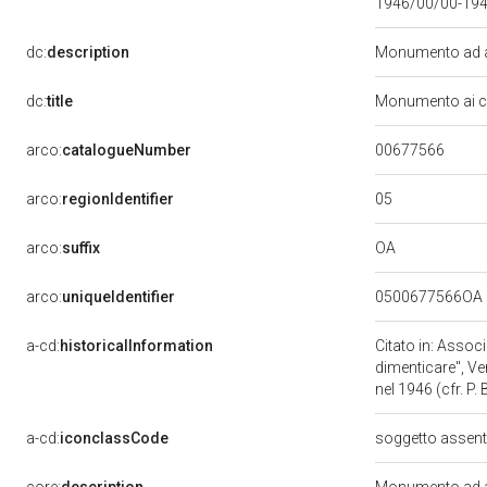
1946/00/00-19
dc:
description
Monumento ad ar
dc:
title
Monumento ai ca
00677566
arco:
catalogueNumber
05
arco:
regionIdentifier
OA
arco:
suffix
arco:
uniqueIdentifier
0500677566OA
a-cd:
historicalInformation
Citato in: Assoc
dimenticare", Ve
nel 1946 (cfr. P. 
a-cd:
iconclassCode
soggetto assen