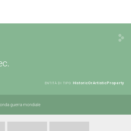
ec.
HistoricOrArtisticProperty
ENTITÀ DI TIPO:
econda guerra mondiale