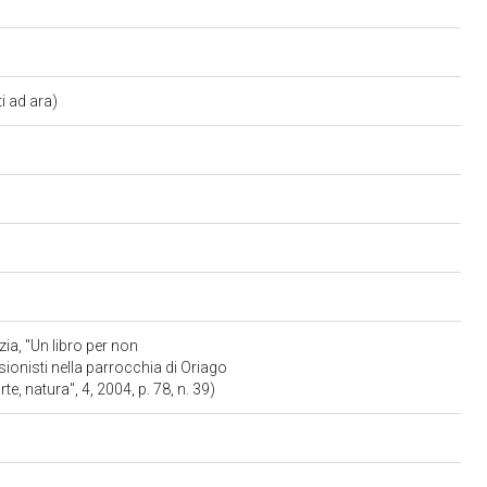
i ad ara)
ia, "Un libro per non
ionisti nella parrocchia di Oriago
arte, natura", 4, 2004, p. 78, n. 39)