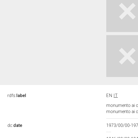
rdfs:
label
EN
IT
monumento ai cad
monumento ai cad
dc:
date
1973/00/00-19