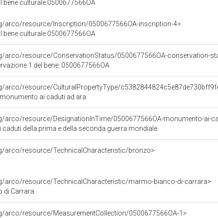
sul bene culturale 0500677566OA
rg/arco/resource/Inscription/0500677566OA-inscription-4>
sul bene culturale 0500677566OA
org/arco/resource/ConservationStatus/0500677566OA-conservation-st
ervazione 1 del bene: 0500677566OA
org/arco/resource/CulturalPropertyType/c5382844824c5e87de730bff9
: monumento ai caduti ad ara
rg/arco/resource/DesignationInTime/0500677566OA-monumento-ai-cadu
caduti della prima e della seconda guerra mondiale
rg/arco/resource/TechnicalCharacteristic/bronzo>
rg/arco/resource/TechnicalCharacteristic/marmo-bianco-di-carrara>
 di Carrara
org/arco/resource/MeasurementCollection/0500677566OA-1>