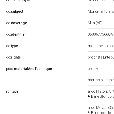
core:
description
Monumento ad ar
dc:
subject
Monumento ai ca
dc:
coverage
Mira (VE)
dc:
identifier
0500677566OA
dc:
type
monumento ai c
dc:
rights
proprietà Ente pu
pico:
materialAndTechnique
bronzo
marmo bianco d
rdf:
type
arco:HistoricOrA
Bene Storico o
arco:MovableCul
Bene mobile