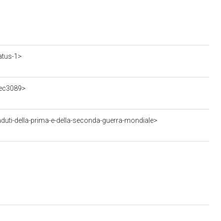
atus-1>
fec3089>
ti-della-prima-e-della-seconda-guerra-mondiale>