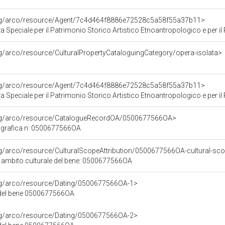
org/arco/resource/Agent/7c4d464f8886e72528c5a58f55a37b11>
Speciale per il Patrimonio Storico Artistico Etnoantropologico e per il Po
rg/arco/resource/CulturalPropertyCataloguingCategory/opera-isolata>
org/arco/resource/Agent/7c4d464f8886e72528c5a58f55a37b11>
Speciale per il Patrimonio Storico Artistico Etnoantropologico e per il Po
org/arco/resource/CatalogueRecordOA/0500677566OA>
ografica n: 0500677566OA
rg/arco/resource/CulturalScopeAttribution/0500677566OA-cultural-scop
i ambito culturale del bene: 0500677566OA
org/arco/resource/Dating/0500677566OA-1>
 del bene 0500677566OA
org/arco/resource/Dating/0500677566OA-2>