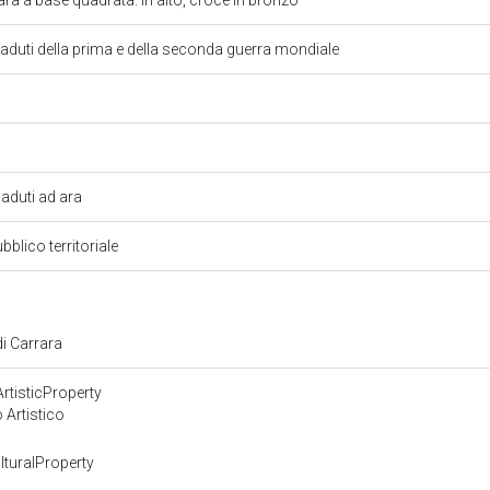
a a base quadrata. In alto, croce in bronzo
duti della prima e della seconda guerra mondiale
aduti ad ara
bblico territoriale
i Carrara
rtisticProperty
 Artistico
turalProperty