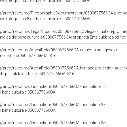
e fotografica 7 del bene culturale: 0500677566OA
org/arco/resource/PhotographicDocumentation/0500677566OA-photog
e fotografica 8 del bene culturale: 0500677566OA
g/arco/resource/LegalSituation/0500677566OA-legal-situation-proprieta-
ridica del bene culturale 0500677566OA: proprietà Ente pubblico territor
org/arco/resource/AgentRole/0500677566OA-cataloguing-agency>
re del bene 0500677566OA: S162
rg/arco/resource/AgentRole/0500677566OA-heritage-protection-agenc
te per tutela del bene 0500677566OA: S162
rg/arco/resource/Inscription/0500677566OA-inscription-1>
sul bene culturale 0500677566OA
rg/arco/resource/Inscription/0500677566OA-inscription-2>
sul bene culturale 0500677566OA
rg/arco/resource/Inscription/0500677566OA-inscription-3>