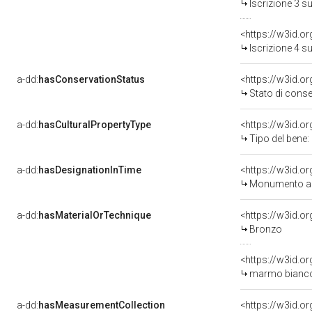
Iscrizione 3 
<https://w3id.o
Iscrizione 4 
a-dd:
hasConservationStatus
<https://w3id.
Stato di cons
a-dd:
hasCulturalPropertyType
<https://w3id.
Tipo del bene
a-dd:
hasDesignationInTime
<https://w3id.o
Monumento ai 
a-dd:
hasMaterialOrTechnique
<https://w3id.o
Bronzo
<https://w3id.o
marmo bianco
a-dd:
hasMeasurementCollection
<https://w3id.