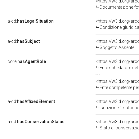
Documentazione foto
a-cd:
hasLegalSituation
<https://w3id.org/arc
Condizione giuridic
a-cd:
hasSubject
<https://w3id.org/a
Soggetto Assente
core:
hasAgentRole
<https://w3id.org/ar
Ente schedatore del bene 
<https://w3id.org/ar
Ente competente per tutela 
a-dd:
hasAffixedElement
<https://w3id.org/arc
Iscrizione 1 sul be
a-dd:
hasConservationStatus
<https://w3id.org/ar
Stato di conservazi