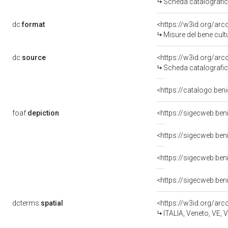
Scheda catalografi
dc:
format
<https://w3id.org/ar
Misure del bene cul
dc:
source
<https://w3id.org/a
Scheda catalografi
<https://catalogo.beni
foaf:
depiction
<https://sigecweb.be
<https://sigecweb.be
<https://sigecweb.be
<https://sigecweb.be
dcterms:
spatial
<https://w3id.org/a
ITALIA, Veneto, VE, 