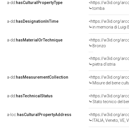
a-dd:
hasCulturalPropertyType
<https://w3id.org/ar
tomba
a-dd:
hasDesignationInTime
<https://w3id.org/ar
in memoria di Luigi 
a-dd:
hasMaterialOrTechnique
<https://w3id.org/ar
Bronzo
<https://w3id.org/arc
pietra d'istria
a-dd:
hasMeasurementCollection
<https://w3id.org/ar
Misure del bene cul
a-dd:
hasTechnicalStatus
<https://w3id.org/ar
Stato tecnico del b
a-loc:
hasCulturalPropertyAddress
<https://w3id.org/a
ITALIA, Veneto, VE, 