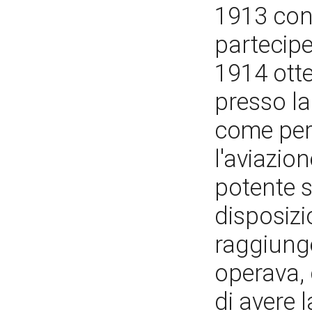
1913 cons
partecipe 
1914 otten
presso la
come per 
l'aviazio
potente s
disposizio
raggiunge
operava, 
di avere 