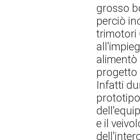
grosso b
perciò in
trimotori
all'impie
alimentò 
progetto
Infatti d
prototipo
dell'equi
e il veiv
dell'inte