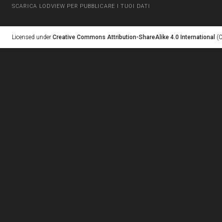
SCARICA LODVIEW PER PUBBLICARE I TUOI DATI
Licensed under
Creative Commons Attribution-ShareAlike 4.0 International
(C