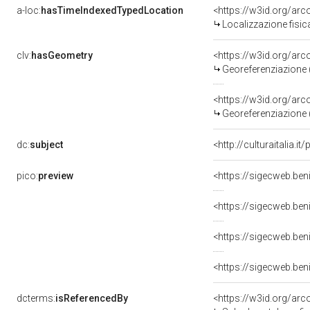
a-loc:
hasTimeIndexedTypedLocation
<https://w3id.org/ar
Localizzazione fisic
clv:
hasGeometry
<https://w3id.org/ar
Georeferenziazione 
<https://w3id.org/ar
Georeferenziazione 
dc:
subject
<http://culturaitalia.
pico:
preview
<https://sigecweb.be
<https://sigecweb.be
<https://sigecweb.be
<https://sigecweb.be
dcterms:
isReferencedBy
<https://w3id.org/a