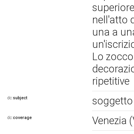
superior
nell'atto
una a una
un'iscriz
Lo zoccol
decorazio
ripetitive
soggetto
dc:
subject
Venezia 
dc:
coverage