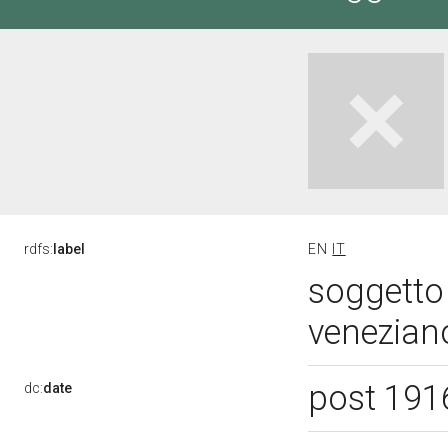
rdfs:
label
EN
IT
soggetto
venezian
post 191
dc:
date