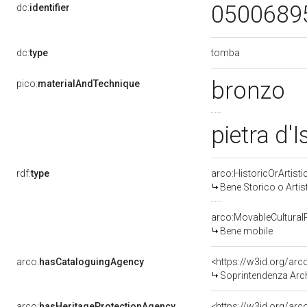
0500689
dc:
identifier
tomba
dc:
type
bronzo
pico:
materialAndTechnique
pietra d'I
rdf:
type
arco:HistoricOrArtisti
Bene Storico o Artis
arco:MovableCultural
Bene mobile
arco:
hasCataloguingAgency
<https://w3id.org/a
Soprintendenza Arche
arco:
hasHeritageProtectionAgency
<https://w3id.org/a