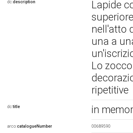
Lapide co
dc:
description
superior
nell'atto
una a una
un'iscriz
Lo zoccol
decorazio
ripetitive
in memori
dc:
title
00689590
arco:
catalogueNumber