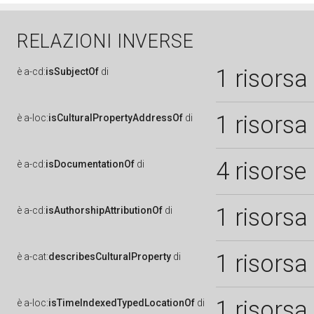
RELAZIONI INVERSE
1 risorsa
è
a-cd:
isSubjectOf
di
1 risorsa
è
a-loc:
isCulturalPropertyAddressOf
di
4 risorse
è
a-cd:
isDocumentationOf
di
1 risorsa
è
a-cd:
isAuthorshipAttributionOf
di
1 risorsa
è
a-cat:
describesCulturalProperty
di
1 risorsa
è
a-loc:
isTimeIndexedTypedLocationOf
di