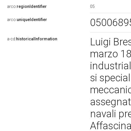
05
arco:
regionIdentifier
0500689
arco:
uniqueIdentifier
Luigi Bre
a-cd:
historicalInformation
marzo 188
industria
si specia
meccanica
assegnato
navali pr
Affascinat