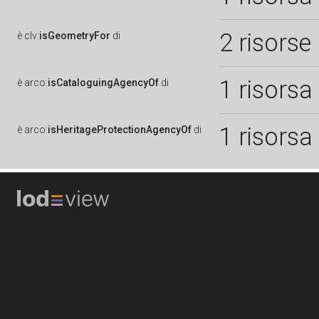
2 risorse
è
clv:
isGeometryFor
di
1 risorsa
è
arco:
isCataloguingAgencyOf
di
1 risorsa
è
arco:
isHeritageProtectionAgencyOf
di