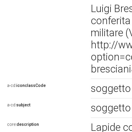
Luigi Bres
conferita
militare (
http://w
option=c
brescian
soggetto
a-cd:
iconclassCode
soggetto
a-cd:
subject
Lapide co
core:
description