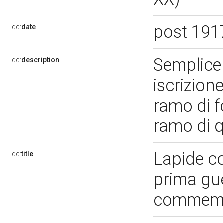
post 191
dc:
date
Semplice
dc:
description
iscrizione
ramo di fo
ramo di q
Lapide c
dc:
title
prima gu
commemor