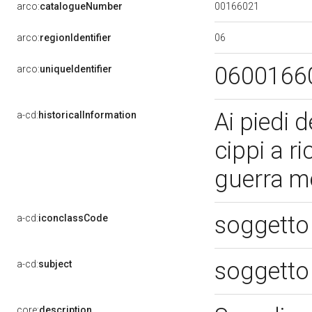
00166021
arco:
catalogueNumber
06
arco:
regionIdentifier
0600166
arco:
uniqueIdentifier
Ai piedi 
a-cd:
historicalInformation
cippi a r
guerra m
soggetto
a-cd:
iconclassCode
soggetto
a-cd:
subject
core:
description