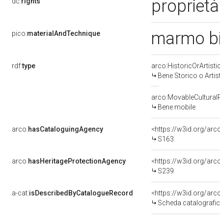
proprietà
dc:
rights
marmo b
pico:
materialAndTechnique
rdf:
type
arco:HistoricOrArtisti
Bene Storico o Artis
arco:MovableCultural
Bene mobile
arco:
hasCataloguingAgency
<https://w3id.org/a
S163
arco:
hasHeritageProtectionAgency
<https://w3id.org/a
S239
a-cat:
isDescribedByCatalogueRecord
<https://w3id.org/a
Scheda catalografi