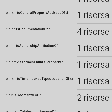
1 risorsa
è
a-loc:
isCulturalPropertyAddressOf
di
4 risorse
è
a-cd:
isDocumentationOf
di
1 risorsa
è
a-cd:
isAuthorshipAttributionOf
di
1 risorsa
è
a-cat:
describesCulturalProperty
di
1 risorsa
è
a-loc:
isTimeIndexedTypedLocationOf
di
2 risorse
è
clv:
isGeometryFor
di
è
arco:
isCataloguingAgencyOf
di