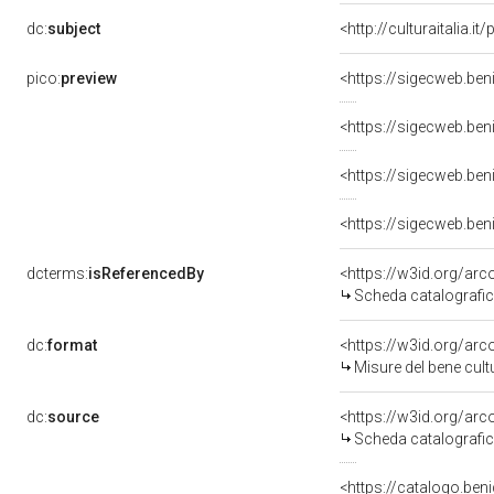
dc:
subject
<http://culturaitalia.
pico:
preview
<https://sigecweb.be
<https://sigecweb.be
<https://sigecweb.be
<https://sigecweb.be
dcterms:
isReferencedBy
<https://w3id.org/a
Scheda catalografi
dc:
format
<https://w3id.org/ar
Misure del bene cul
dc:
source
<https://w3id.org/a
Scheda catalografi
<https://catalogo.beni