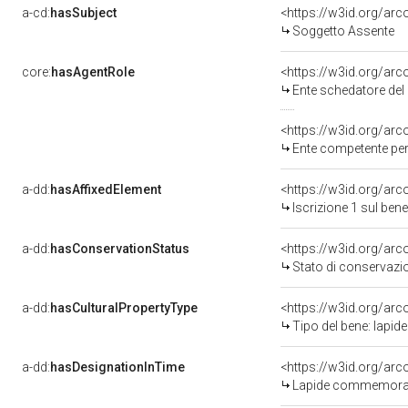
a-cd:
hasSubject
<https://w3id.org/a
Soggetto Assente
core:
hasAgentRole
<https://w3id.org/ar
Ente schedatore del bene 0
<https://w3id.org/ar
Ente competente per tutel
a-dd:
hasAffixedElement
<https://w3id.org/arc
Iscrizione 1 sul be
a-dd:
hasConservationStatus
<https://w3id.org/ar
Stato di conservazi
a-dd:
hasCulturalPropertyType
<https://w3id.org/a
Tipo del bene: lapi
a-dd:
hasDesignationInTime
Lapide commemorativ