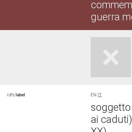
commemor
guerra m
rdfs:
label
EN
IT
soggetto
ai caduti
XX)