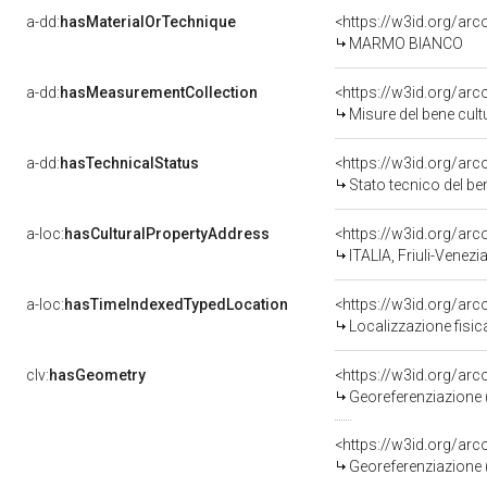
a-dd:
hasMaterialOrTechnique
<https://w3id.org/ar
MARMO BIANCO
a-dd:
hasMeasurementCollection
<https://w3id.org/ar
Misure del bene cul
a-dd:
hasTechnicalStatus
<https://w3id.org/ar
Stato tecnico del b
a-loc:
hasCulturalPropertyAddress
<https://w3id.org/a
ITALIA, Friuli-Venezi
a-loc:
hasTimeIndexedTypedLocation
<https://w3id.org/ar
Localizzazione fisic
clv:
hasGeometry
<https://w3id.org/ar
Georeferenziazione 
<https://w3id.org/ar
Georeferenziazione 