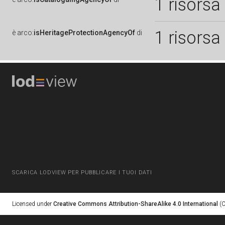
1 risorsa
1 risorsa
è
arco:
isHeritageProtectionAgencyOf
di
SCARICA LODVIEW PER PUBBLICARE I TUOI DATI
Licensed under
Creative Commons Attribution-ShareAlike 4.0 International
(C