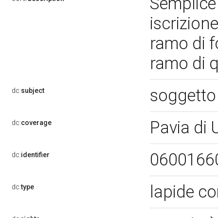
Semplice
iscrizione
ramo di fo
ramo di q
soggetto
dc:
subject
Pavia di
dc:
coverage
0600166
dc:
identifier
lapide c
dc:
type