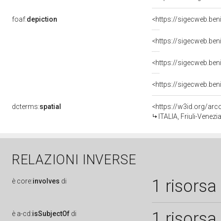
foaf:
depiction
<https://sigecweb.be
<https://sigecweb.be
<https://sigecweb.be
<https://sigecweb.be
dcterms:
spatial
<https://w3id.org/a
ITALIA, Friuli-Venezi
RELAZIONI INVERSE
1 risorsa
è
core:
involves
di
1 risorsa
è
a-cd:
isSubjectOf
di