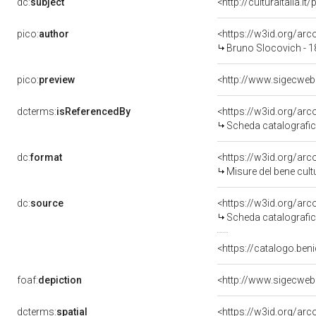
dc:
subject
<http://culturaitalia.
pico:
author
<https://w3id.org/a
Bruno Slocovich - 1
pico:
preview
dcterms:
isReferencedBy
<https://w3id.org/a
Scheda catalografi
dc:
format
<https://w3id.org/ar
Misure del bene cul
dc:
source
<https://w3id.org/a
Scheda catalografi
<https://catalogo.beni
foaf:
depiction
dcterms:
spatial
<https://w3id.org/a