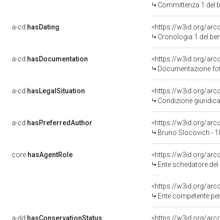
Committenza 1 del 
a-cd:
hasDating
<https://w3id.org/ar
Cronologia 1 del b
a-cd:
hasDocumentation
Documentazione foto
a-cd:
hasLegalSituation
<https://w3id.org/arc
Condizione giuridica
a-cd:
hasPreferredAuthor
<https://w3id.org/a
Bruno Slocovich - 1
core:
hasAgentRole
<https://w3id.org/ar
Ente schedatore del ben
<https://w3id.org/ar
Ente competente per tutel
a-dd:
hasConservationStatus
<https://w3id.org/ar