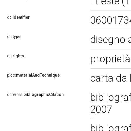
Trieste (
0600173
dc:
identifier
disegno 
dc:
type
propriet
dc:
rights
carta da
pico:
materialAndTechnique
bibliogra
dcterms:
bibliographicCitation
2007
bibliogra