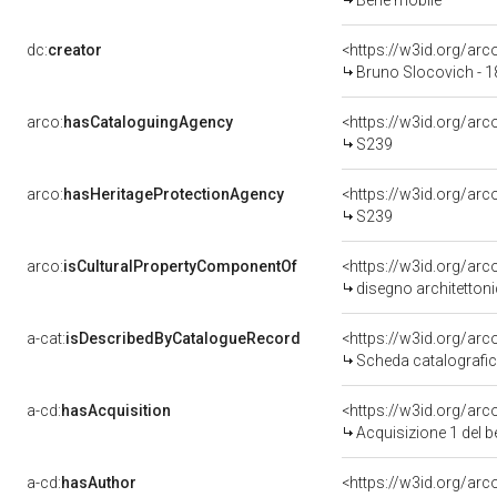
Bene mobile
dc:
creator
<https://w3id.org/a
Bruno Slocovich - 1
arco:
hasCataloguingAgency
<https://w3id.org/a
S239
arco:
hasHeritageProtectionAgency
<https://w3id.org/a
S239
arco:
isCulturalPropertyComponentOf
<https://w3id.org/ar
disegno architettoni
a-cat:
isDescribedByCatalogueRecord
<https://w3id.org/a
Scheda catalografi
a-cd:
hasAcquisition
<https://w3id.org/ar
Acquisizione 1 del 
a-cd:
hasAuthor
<https://w3id.org/a