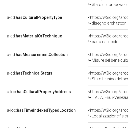
Stato di conservazi
a-dd:
hasCulturalPropertyType
<https://w3id.org/a
disegno architetton
a-dd:
hasMaterialOrTechnique
<https://w3id.org/arc
carta da lucido
a-dd:
hasMeasurementCollection
<https://w3id.org/ar
Misure del bene cul
a-dd:
hasTechnicalStatus
<https://w3id.org/ar
Stato tecnico del b
a-loc:
hasCulturalPropertyAddress
<https://w3id.org/a
ITALIA, Friuli-Venezia
a-loc:
hasTimeIndexedTypedLocation
<https://w3id.org/ar
Localizzazione fisic