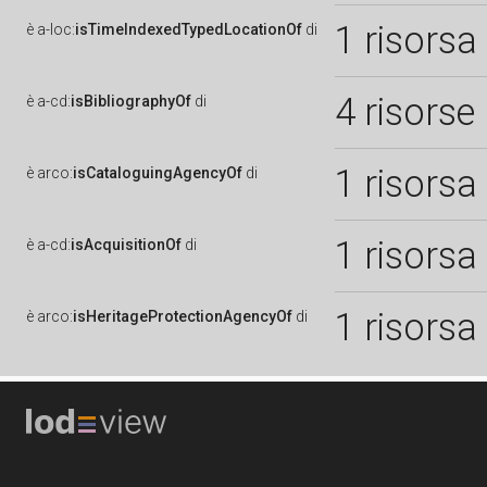
1 risorsa
è
a-loc:
isTimeIndexedTypedLocationOf
di
4 risorse
è
a-cd:
isBibliographyOf
di
1 risorsa
è
arco:
isCataloguingAgencyOf
di
1 risorsa
è
a-cd:
isAcquisitionOf
di
1 risorsa
è
arco:
isHeritageProtectionAgencyOf
di