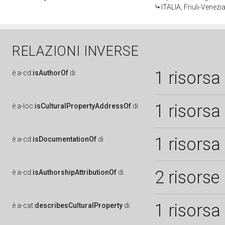
ITALIA, Friuli-Venezia
RELAZIONI INVERSE
1 risorsa
è
a-cd:
isAuthorOf
di
1 risorsa
è
a-loc:
isCulturalPropertyAddressOf
di
1 risorsa
è
a-cd:
isDocumentationOf
di
2 risorse
è
a-cd:
isAuthorshipAttributionOf
di
1 risorsa
è
a-cat:
describesCulturalProperty
di