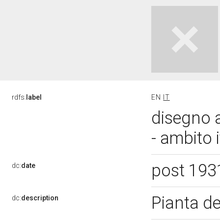
rdfs:
label
EN
IT
disegno a
- ambito 
post 193
dc:
date
Pianta de
dc:
description