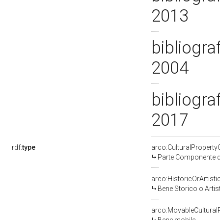
2013
bibliogra
2004
bibliogra
2017
rdf:
type
arco:CulturalPropert
Parte Componente di
arco:HistoricOrArtisti
Bene Storico o Artis
arco:MovableCultural