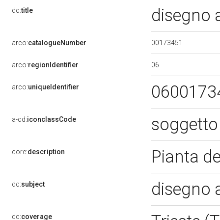
disegno 
dc:
title
00173451
arco:
catalogueNumber
06
arco:
regionIdentifier
0600173
arco:
uniqueIdentifier
soggetto 
a-cd:
iconclassCode
Pianta de
core:
description
disegno 
dc:
subject
dc:
coverage