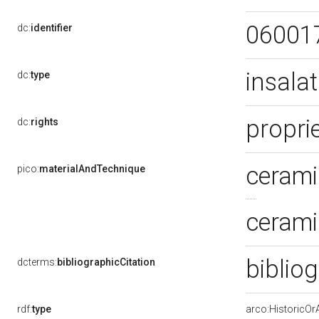
06001
dc:
identifier
insala
dc:
type
proprie
dc:
rights
cerami
pico:
materialAndTechnique
cerami
biblio
dcterms:
bibliographicCitation
rdf:
type
arco:HistoricOrA