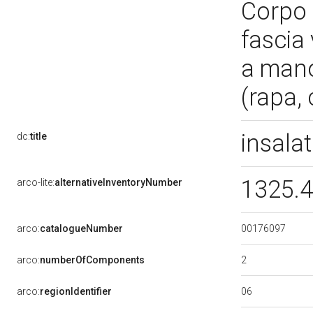
Corpo 
fascia
a mano
(rapa,
insala
dc:
title
1325.4
arco-lite:
alternativeInventoryNumber
00176097
arco:
catalogueNumber
2
arco:
numberOfComponents
06
arco:
regionIdentifier