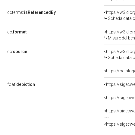
dcterms:
isReferencedBy
<https://w3id.
Scheda catalo
dc:
format
<https://w3id.
Misure del be
dc:
source
<https://w3id.
Scheda catalo
<https://catalog
foaf:
depiction
<https://sigecw
<https://sigecw
<https://sigecw
<https://sigecw