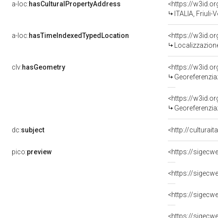
a-loc:
hasCulturalPropertyAddress
<https://w3id.
ITALIA, Friuli
a-loc:
hasTimeIndexedTypedLocation
<https://w3id.
Localizzazione
clv:
hasGeometry
<https://w3id.
Georeferenzia
<https://w3id.
Georeferenziaz
dc:
subject
<http://culturai
pico:
preview
<https://sigecw
<https://sigecw
<https://sigecw
<https://sigecw