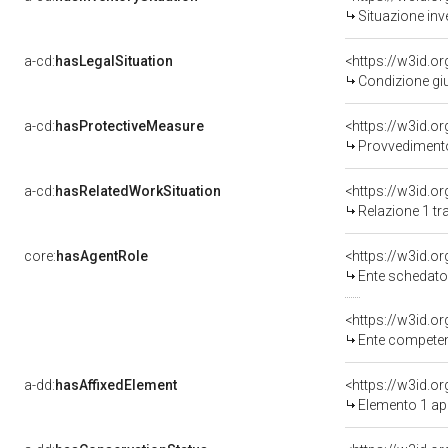
Situazione inv
a-cd:
hasLegalSituation
Condizione giu
a-cd:
hasProtectiveMeasure
<https://w3id.o
Provvedimento 
a-cd:
hasRelatedWorkSituation
Relazione 1 tr
core:
hasAgentRole
<https://w3id.
Ente schedatore d
<https://w3id.o
Ente competente pe
a-dd:
hasAffixedElement
<https://w3id.o
Elemento 1 ap