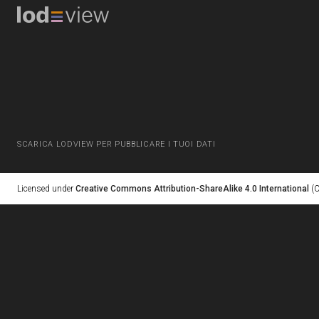
SCARICA LODVIEW PER PUBBLICARE I TUOI DATI
Licensed under
Creative Commons Attribution-ShareAlike 4.0 International
(C