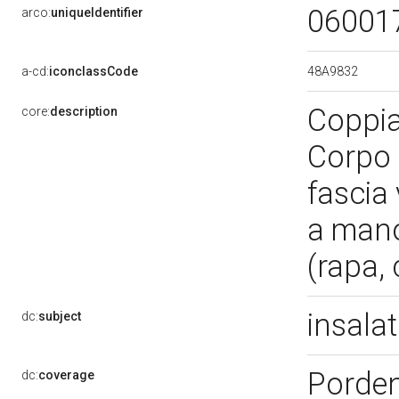
06001
arco:
uniqueIdentifier
48A9832
a-cd:
iconclassCode
Coppia 
core:
description
Corpo 
fascia
a mano
(rapa,
insala
dc:
subject
Porde
dc:
coverage