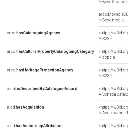
Bene Storico o
arco:MovableCul
Bene mobile
arco:
hasCataloguingAgency
<https://w3id.
S239
arco:
hasCulturalPropertyCataloguingCategory
<https://w3id.o
coppia
arco:
hasHeritageProtectionAgency
<https://w3id.
S239
a-cat:
isDescribedByCatalogueRecord
<https://w3id.
Scheda catalo
a-cd:
hasAcquisition
<https://w3id.o
Acquisizione 1
a-cd:
hasAuthorshipAttribution