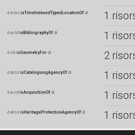
1 risor
è
a-loc:
isTimeIndexedTypedLocationOf
di
1 risor
è
a-cd:
isBibliographyOf
di
2 risor
è
clv:
isGeometryFor
di
1 risor
è
arco:
isCataloguingAgencyOf
di
1 risor
è
a-cd:
isAcquisitionOf
di
1 risor
è
arco:
isHeritageProtectionAgencyOf
di