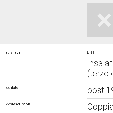
rdfs:
label
EN
IT
insalat
(terzo
post 1
dc:
date
Coppia 
dc:
description