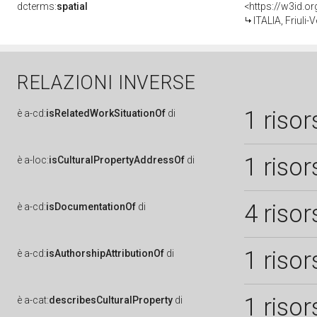
dcterms:
spatial
<https://w3id.
ITALIA, Friuli
RELAZIONI INVERSE
1 risor
è
a-cd:
isRelatedWorkSituationOf
di
1 risor
è
a-loc:
isCulturalPropertyAddressOf
di
4 risor
è
a-cd:
isDocumentationOf
di
1 risor
è
a-cd:
isAuthorshipAttributionOf
di
1 risor
è
a-cat:
describesCulturalProperty
di