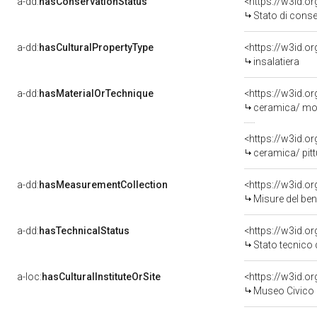
a-dd:
hasConservationStatus
<https://w3id.o
Stato di cons
a-dd:
hasCulturalPropertyType
<https://w3id.
insalatiera
a-dd:
hasMaterialOrTechnique
<https://w3id.o
ceramica/ mod
<https://w3id.o
ceramica/ pitt
a-dd:
hasMeasurementCollection
<https://w3id.
Misure del be
a-dd:
hasTechnicalStatus
<https://w3id.o
Stato tecnico
a-loc:
hasCulturalInstituteOrSite
<https://w3id.o
Museo Civico 