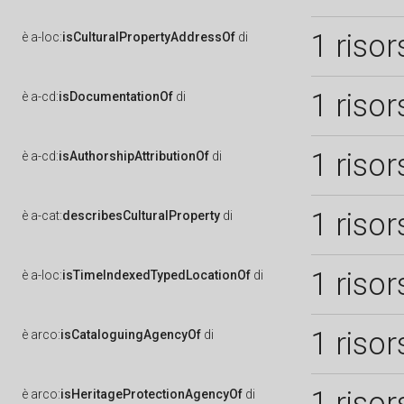
1 risor
è
a-loc:
isCulturalPropertyAddressOf
di
1 risor
è
a-cd:
isDocumentationOf
di
1 risor
è
a-cd:
isAuthorshipAttributionOf
di
1 risor
è
a-cat:
describesCulturalProperty
di
1 risor
è
a-loc:
isTimeIndexedTypedLocationOf
di
1 risor
è
arco:
isCataloguingAgencyOf
di
1 risor
è
arco:
isHeritageProtectionAgencyOf
di