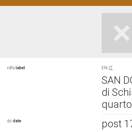
rdfs:
label
EN
IT
SAN DO
di Sch
quarto
post 
dc:
date