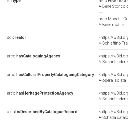
rdf:
type
arco:HistoricOrA
Bene Storico o
arco:MovableCul
Bene mobile
dc:
creator
<https://w3id.
Schiaffino Fr
arco:
hasCataloguingAgency
<https://w3id.
Soprintendenza 
arco:
hasCulturalPropertyCataloguingCategory
<https://w3id.o
opera isolata
arco:
hasHeritageProtectionAgency
<https://w3id.
Soprintendenza Arche
a-cat:
isDescribedByCatalogueRecord
<https://w3id.
Scheda catalo