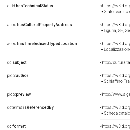
a-dd:
hasTechnicalStatus
<https://w3id.o
Stato tecnico
a-loc:
hasCulturalPropertyAddress
<https://w3id.
Liguria, GE, G
a-loc:
hasTimeIndexedTypedLocation
<https://w3id.
Localizzazione
dc:
subject
<http://culturai
pico:
author
<https://w3id.
Schiaffino Fr
pico:
preview
dcterms:
isReferencedBy
<https://w3id.
Scheda catalo
dc:
format
<https://w3id.