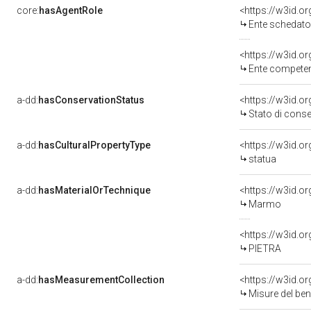
core:
hasAgentRole
<https://w3id.
Ente schedatore d
<https://w3id.o
Ente competente per tute
a-dd:
hasConservationStatus
<https://w3id.o
Stato di cons
a-dd:
hasCulturalPropertyType
<https://w3id.
statua
a-dd:
hasMaterialOrTechnique
<https://w3id.o
Marmo
<https://w3id.o
PIETRA
a-dd:
hasMeasurementCollection
<https://w3id.
Misure del be