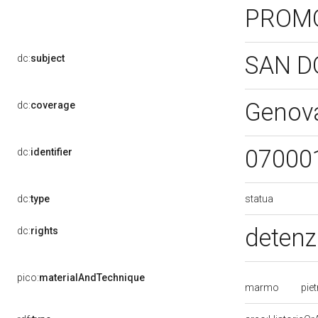
PROM
SAN 
dc:
subject
Genov
dc:
coverage
07000
dc:
identifier
statua
dc:
type
detenz
dc:
rights
pico:
materialAndTechnique
marmo
pie