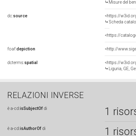
Misure del be
dc:
source
<https://w3id.
Scheda catalo
<https://catalog
foaf:
depiction
dcterms:
spatial
<https://w3id.
Liguria, GE, G
RELAZIONI INVERSE
1 risor
è
a-cd:
isSubjectOf
di
1 risor
è
a-cd:
isAuthorOf
di