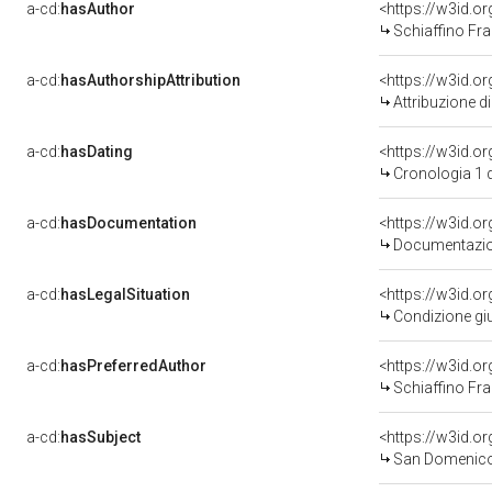
a-cd:
hasAuthor
<https://w3id.
Schiaffino Fr
a-cd:
hasAuthorshipAttribution
<https://w3id.o
Attribuzione d
a-cd:
hasDating
<https://w3id.
Cronologia 1 
a-cd:
hasDocumentation
Documentazion
a-cd:
hasLegalSituation
Condizione giu
a-cd:
hasPreferredAuthor
<https://w3id.
Schiaffino Fr
a-cd:
hasSubject
<https://w3id.
San Domenic