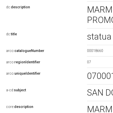
MARMO
dc:
description
PROM
statua
dc:
title
00018660
arco:
catalogueNumber
07
arco:
regionIdentifier
07000
arco:
uniqueIdentifier
SAN 
a-cd:
subject
MARMO
core:
description