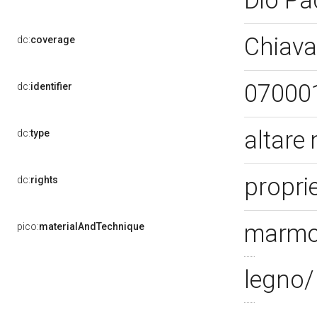
Dio Pa
Chiava
dc:
coverage
07000
dc:
identifier
altare
dc:
type
proprie
dc:
rights
marm
pico:
materialAndTechnique
legno/