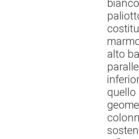
bianco
paliott
costitu
marmo 
alto b
paralle
inferi
quello
geomet
colonn
sosten