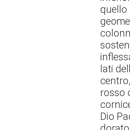
quello
geomet
colonn
sosten
infles
lati de
centro,
rosso 
cornice
Dio Pa
dorato.