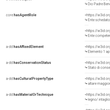
Dio Padre Bene
core:
hasAgentRole
<https://w3id.
Ente schedatore de
<https://w3id.o
Ente competente per tutel
a-dd:
hasAffixedElement
<https://w3id.
Elemento 1 a
a-dd:
hasConservationStatus
<https://w3id.o
Stato di cons
a-dd:
hasCulturalPropertyType
<https://w3id.
altare maggio
a-dd:
hasMaterialOrTechnique
<https://w3id.o
legno/ intagli