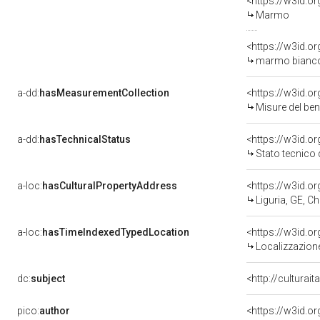
<https://w3id.o
Marmo
<https://w3id.o
marmo bianco/
a-dd:
hasMeasurementCollection
<https://w3id.
Misure del be
a-dd:
hasTechnicalStatus
<https://w3id.o
Stato tecnico
a-loc:
hasCulturalPropertyAddress
<https://w3id.
Liguria, GE, Ch
a-loc:
hasTimeIndexedTypedLocation
<https://w3id.
Localizzazione
dc:
subject
<http://culturai
pico:
author
<https://w3id.