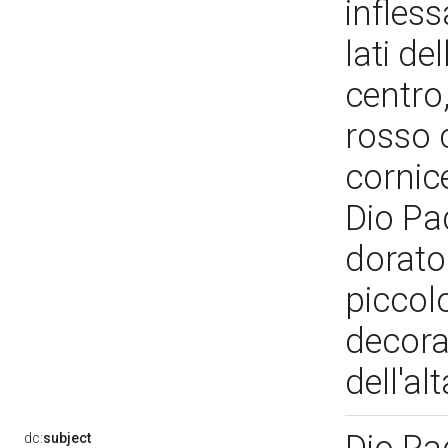
infles
lati de
centro,
rosso 
cornice
Dio Pa
dorato.
piccolo
decora
dell'al
dc:
subject