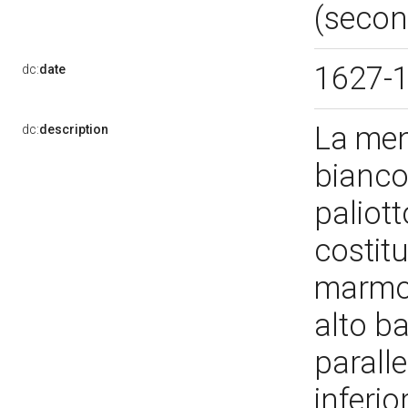
(secon
1627-
dc:
date
La men
dc:
description
bianco
paliott
costitu
marmo 
alto b
paralle
inferi