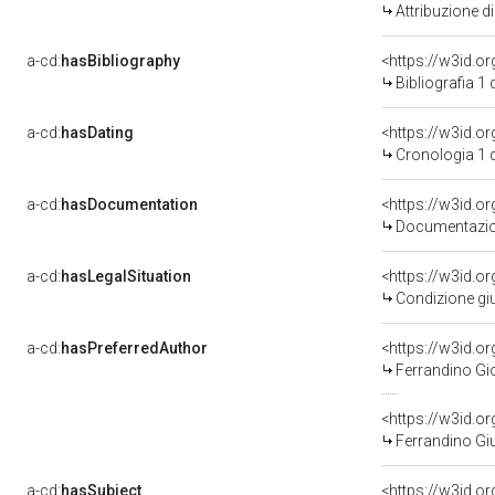
Attribuzione d
a-cd:
hasBibliography
<https://w3id.o
Bibliografia 1
a-cd:
hasDating
<https://w3id.o
Cronologia 1 
a-cd:
hasDocumentation
Documentazion
a-cd:
hasLegalSituation
Condizione giu
a-cd:
hasPreferredAuthor
<https://w3id.
Ferrandino Gi
<https://w3id.
Ferrandino Gi
a-cd:
hasSubject
<https://w3id.