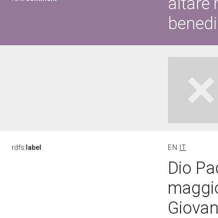
altare
benedi
rdfs:
label
EN
IT
Dio Pa
maggio
Giovan