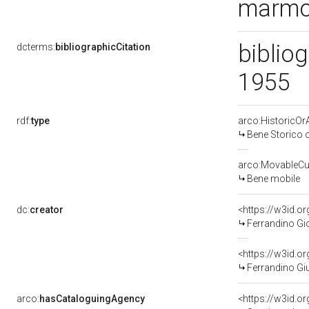
marmo 
bibliog
dcterms:
bibliographicCitation
1955
rdf:
type
arco:HistoricOrA
Bene Storico o
arco:MovableCul
Bene mobile
dc:
creator
<https://w3id.
Ferrandino Gi
<https://w3id.
Ferrandino Gi
arco:
hasCataloguingAgency
<https://w3id.