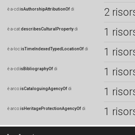
2 risor
è
a-cd:
isAuthorshipAttributionOf
di
1 risor
è
a-cat:
describesCulturalProperty
di
1 risor
è
a-loc:
isTimeIndexedTypedLocationOf
di
1 risor
è
a-cd:
isBibliographyOf
di
1 risor
è
arco:
isCataloguingAgencyOf
di
1 risor
è
arco:
isHeritageProtectionAgencyOf
di