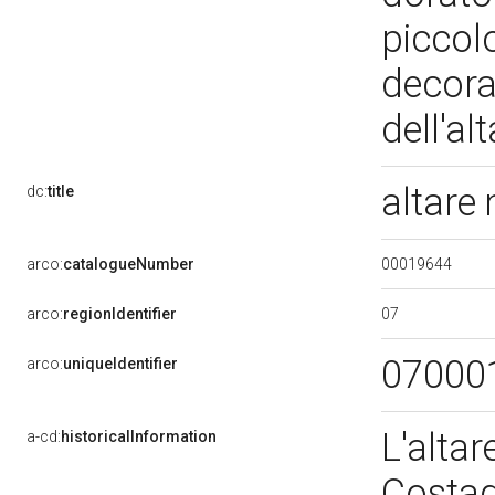
piccolo
decora
dell'al
altare
dc:
title
00019644
arco:
catalogueNumber
07
arco:
regionIdentifier
07000
arco:
uniqueIdentifier
L'altar
a-cd:
historicalInformation
Costag