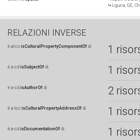
Liguria, GE, Ch
RELAZIONI INVERSE
1 risor
è
arco:
isCulturalPropertyComponentOf
di
1 risor
è
a-cd:
isSubjectOf
di
2 risor
è
a-cd:
isAuthorOf
di
1 risor
è
a-loc:
isCulturalPropertyAddressOf
di
1 risor
è
a-cd:
isDocumentationOf
di