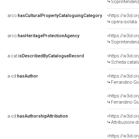
Soprintendenza 
arco:
hasCulturalPropertyCataloguingCategory
<https://w3id.o
opera isolata
arco:
hasHeritageProtectionAgency
<https://w3id.
Soprintendenza Arche
a-cat:
isDescribedByCatalogueRecord
<https://w3id.
Scheda catalo
a-cd:
hasAuthor
<https://w3id.
Ferrandino Gi
<https://w3id.
Ferrandino Gi
a-cd:
hasAuthorshipAttribution
<https://w3id.o
Attribuzione d
<https://w3id.o