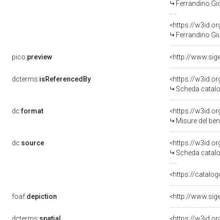
Ferrandino Gi
<https://w3id.
Ferrandino Gi
pico:
preview
dcterms:
isReferencedBy
<https://w3id.
Scheda catalo
dc:
format
<https://w3id.
Misure del be
dc:
source
<https://w3id.
Scheda catalo
<https://catalog
foaf:
depiction
dcterms:
spatial
<https://w3id.