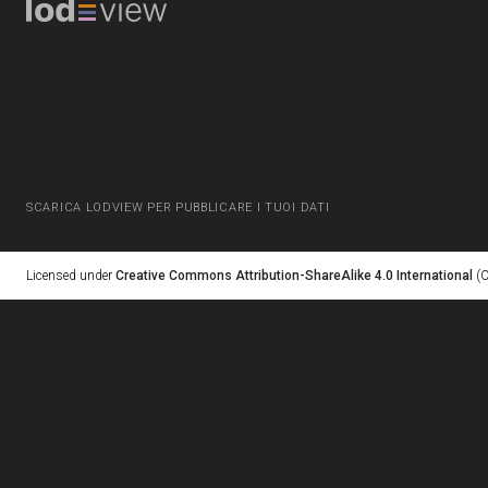
SCARICA LODVIEW PER PUBBLICARE I TUOI DATI
Licensed under
Creative Commons Attribution-ShareAlike 4.0 International
(C