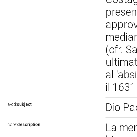
present
approv
median
(cfr. S
ultima
all'abs
il 163
Dio Pa
a-cd:
subject
La men
core:
description