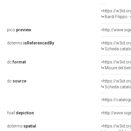
<https://w3id.
Bardi Filippo -
pico:
preview
dcterms:
isReferencedBy
<https://w3id.
Scheda catalo
dc:
format
<https://w3id.
Misure del be
dc:
source
<https://w3id.
Scheda catalo
<https://catalog
foaf:
depiction
dcterms:
spatial
<https://w3id.