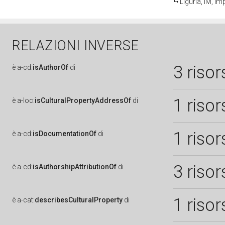
Liguria, IM, Im
RELAZIONI INVERSE
3 risor
è
a-cd:
isAuthorOf
di
1 risor
è
a-loc:
isCulturalPropertyAddressOf
di
1 risor
è
a-cd:
isDocumentationOf
di
3 risor
è
a-cd:
isAuthorshipAttributionOf
di
1 risor
è
a-cat:
describesCulturalProperty
di