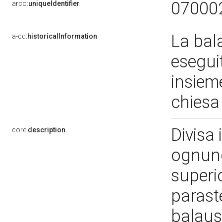
07000
arco:
uniqueIdentifier
La bal
a-cd:
historicalInformation
eseguit
insieme
chiesa 
Divisa
core:
description
ognuno
superio
parast
balaus