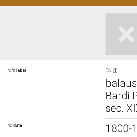
rdfs:
label
EN
IT
balaus
Bardi P
sec. X
1800-
dc:
date