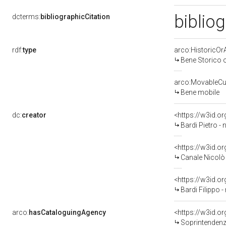
bibliog
dcterms:
bibliographicCitation
rdf:
type
arco:HistoricOrA
Bene Storico o
arco:MovableCul
Bene mobile
dc:
creator
<https://w3id.
Bardi Pietro - 
<https://w3id.
Canale Nicolò 
<https://w3id.
Bardi Filippo -
arco:
hasCataloguingAgency
<https://w3id.
Soprintendenza 