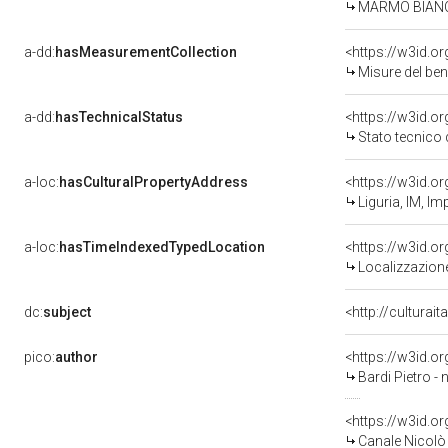
MARMO BIAN
a-dd:
hasMeasurementCollection
<https://w3id.
Misure del be
a-dd:
hasTechnicalStatus
<https://w3id.o
Stato tecnico
a-loc:
hasCulturalPropertyAddress
<https://w3id.
Liguria, IM, Im
a-loc:
hasTimeIndexedTypedLocation
<https://w3id.
Localizzazione
dc:
subject
<http://culturai
pico:
author
<https://w3id.
Bardi Pietro - 
<https://w3id.
Canale Nicolò 