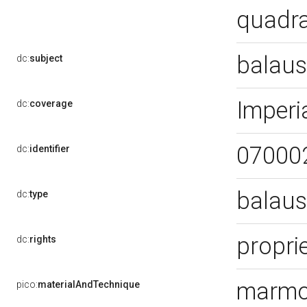
quadr
balaus
dc:
subject
Imperi
dc:
coverage
07000
dc:
identifier
balaus
dc:
type
proprie
dc:
rights
marmo
pico:
materialAndTechnique