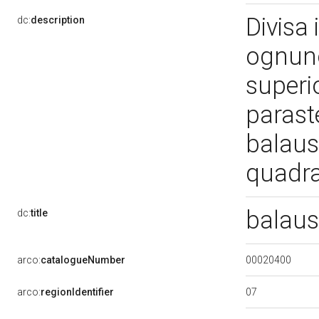
Divisa
dc:
description
ognuno
superio
parast
balaus
quadr
balaus
dc:
title
00020400
arco:
catalogueNumber
07
arco:
regionIdentifier