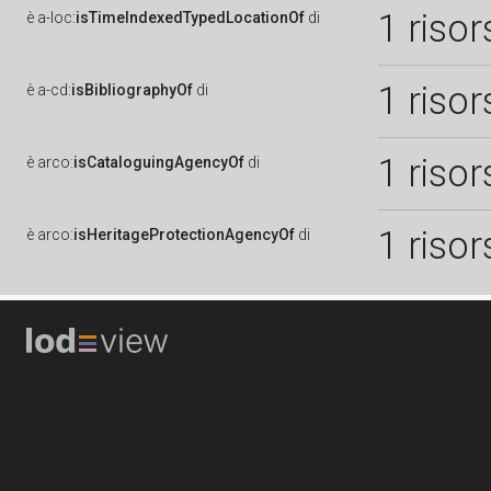
1 risor
è
a-loc:
isTimeIndexedTypedLocationOf
di
1 risor
è
a-cd:
isBibliographyOf
di
1 risor
è
arco:
isCataloguingAgencyOf
di
1 risor
è
arco:
isHeritageProtectionAgencyOf
di