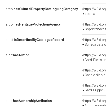
arco:
hasCulturalPropertyCataloguingCategory
<https://w3id.o
coppia
arco:
hasHeritageProtectionAgency
<https://w3id.
Soprintendenza
a-cat:
isDescribedByCatalogueRecord
<https://w3id.
Scheda catalo
a-cd:
hasAuthor
<https://w3id.
Bardi Pietro - 
<https://w3id.
Canale Nicolò 
<https://w3id.
Bardi Filippo -
a-cd:
hasAuthorshipAttribution
<https://w3id.o
Attribuzione d