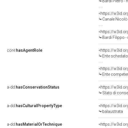
Bardi Pietro - 
<https://w3id.
Canale Nicolò 
<https://w3id.
Bardi Filippo -
core:
hasAgentRole
<https://w3id.
Ente schedatore d
<https://w3id.o
Ente competente per 
a-dd:
hasConservationStatus
<https://w3id.o
Stato di cons
a-dd:
hasCulturalPropertyType
<https://w3id.
balaustrata
a-dd:
hasMaterialOrTechnique
<https://w3id.o