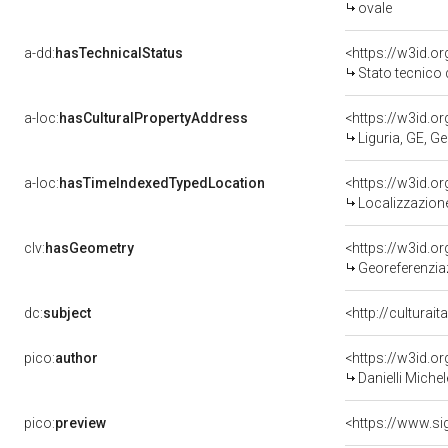
ovale
a-dd:
hasTechnicalStatus
<https://w3id.o
Stato tecnico
a-loc:
hasCulturalPropertyAddress
<https://w3id.
Liguria, GE, G
a-loc:
hasTimeIndexedTypedLocation
<https://w3id.
Localizzazione
clv:
hasGeometry
<https://w3id.
Georeferenziaz
dc:
subject
<http://culturai
pico:
author
<https://w3id.
Danielli Miche
pico:
preview