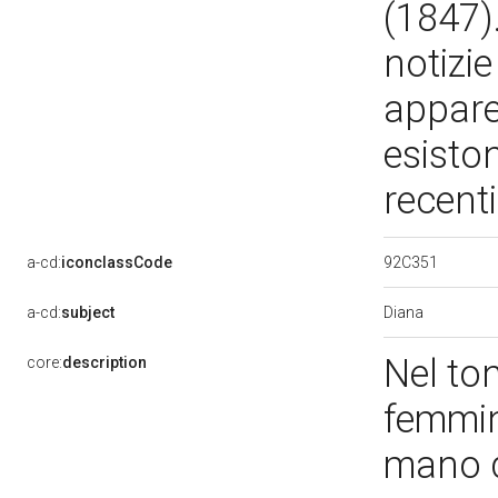
(1847)
notizie
appare 
esiston
recent
92C351
a-cd:
iconclassCode
Diana
a-cd:
subject
Nel to
core:
description
femmini
mano d