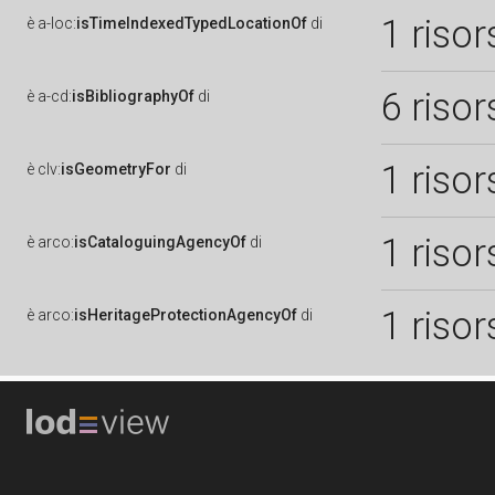
1 risor
è
a-loc:
isTimeIndexedTypedLocationOf
di
6 risor
è
a-cd:
isBibliographyOf
di
1 risor
è
clv:
isGeometryFor
di
1 risor
è
arco:
isCataloguingAgencyOf
di
1 risor
è
arco:
isHeritageProtectionAgencyOf
di