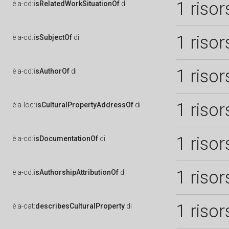
1 risor
è
a-cd:
isRelatedWorkSituationOf
di
1 risor
è
a-cd:
isSubjectOf
di
1 risor
è
a-cd:
isAuthorOf
di
1 risor
è
a-loc:
isCulturalPropertyAddressOf
di
1 risor
è
a-cd:
isDocumentationOf
di
1 risor
è
a-cd:
isAuthorshipAttributionOf
di
1 risor
è
a-cat:
describesCulturalProperty
di