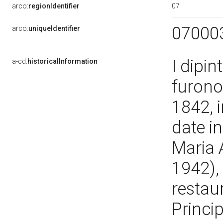
07
arco:
regionIdentifier
07000
arco:
uniqueIdentifier
I dipin
a-cd:
historicalInformation
furono
1842, i
date in
Maria A
1942),
restau
Princip