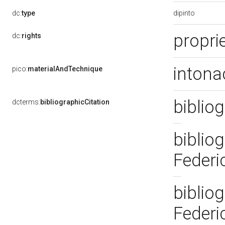
dipinto
dc:
type
propri
dc:
rights
intona
pico:
materialAndTechnique
bibliog
dcterms:
bibliographicCitation
bibliog
Federi
bibliog
Federi