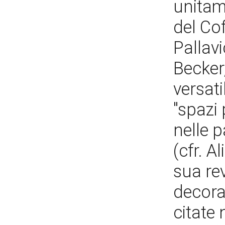
unitam
del Co
Pallavi
Becker,
versati
"spazi 
nelle 
(cfr. A
sua rev
decora
citate 