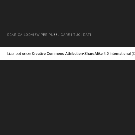
SCARICA LODVIEW PER PUBBLICARE I TUOI DATI
Licensed under
Creative Commons Attribution-ShareAlike 4.0 International
(C