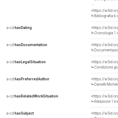
<https://w3id.o
Bibliografia 6
a-cd:
hasDating
<https://w3id.o
Cronologia 1 
a-cd:
hasDocumentation
Documentazion
a-cd:
hasLegalSituation
<https://w3id.o
Condizione giu
a-cd:
hasPreferredAuthor
<https://w3id.
Danielli Miche
a-cd:
hasRelatedWorkSituation
Relazione 1 tr
a-cd:
hasSubject
<https://w3id.