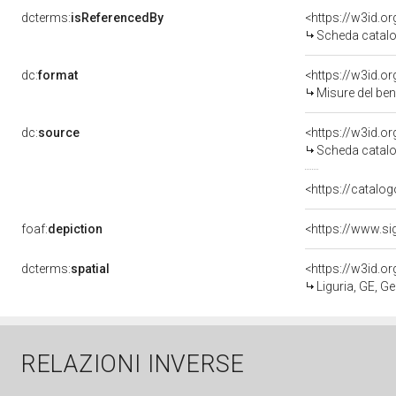
dcterms:
isReferencedBy
<https://w3id.
Scheda catalo
dc:
format
<https://w3id.
Misure del be
dc:
source
<https://w3id.
Scheda catalo
<https://catalog
foaf:
depiction
dcterms:
spatial
<https://w3id.
Liguria, GE, G
RELAZIONI INVERSE