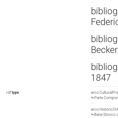
bibliog
Federi
bibliog
Becker,
bibliog
1847
rdf:
type
arco:CulturalP
Parte Compone
arco:HistoricOrA
Bene Storico o