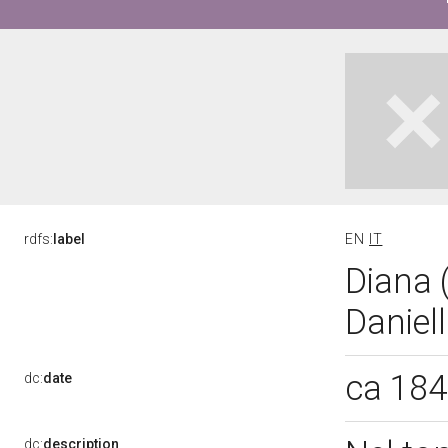
rdfs:
label
EN
IT
Diana 
Daniel
ca 18
dc:
date
dc:
description