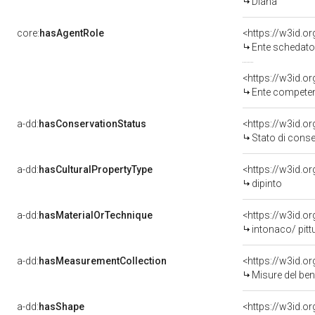
Diana
core:
hasAgentRole
<https://w3id.
Ente schedato
<https://w3id.o
Ente competen
a-dd:
hasConservationStatus
<https://w3id.o
Stato di cons
a-dd:
hasCulturalPropertyType
<https://w3id.
dipinto
a-dd:
hasMaterialOrTechnique
<https://w3id.o
intonaco/ pitt
a-dd:
hasMeasurementCollection
<https://w3id.
Misure del be
a-dd:
hasShape
<https://w3id.o