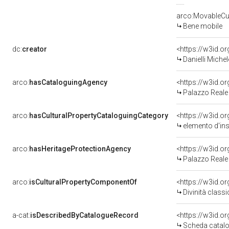
arco:MovableCul
Bene mobile
dc:
creator
<https://w3id.
Danielli Miche
arco:
hasCataloguingAgency
<https://w3id.
Palazzo Reale
arco:
hasCulturalPropertyCataloguingCategory
<https://w3id.o
elemento d'in
arco:
hasHeritageProtectionAgency
<https://w3id.
Palazzo Reale
arco:
isCulturalPropertyComponentOf
<https://w3id.o
Divinità classi
a-cat:
isDescribedByCatalogueRecord
<https://w3id.
Scheda catalo