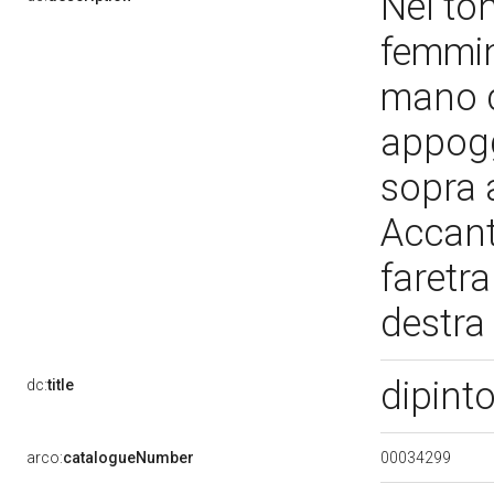
Nel to
femmini
mano d
appoggi
sopra 
Accanto
faretra
destra
dipint
dc:
title
00034299
arco:
catalogueNumber