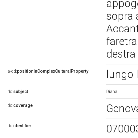
appoggi
sopra 
Accanto
faretra
destra
lungo 
a-dd:
positionInComplexCulturalProperty
Diana
dc:
subject
Genov
dc:
coverage
07000
dc:
identifier