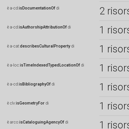
2 risor
è
a-cd:
isDocumentationOf
di
1 risor
è
a-cd:
isAuthorshipAttributionOf
di
1 risor
è
a-cat:
describesCulturalProperty
di
1 risor
è
a-loc:
isTimeIndexedTypedLocationOf
di
1 risor
è
a-cd:
isBibliographyOf
di
1 risor
è
clv:
isGeometryFor
di
1 risor
è
arco:
isCataloguingAgencyOf
di