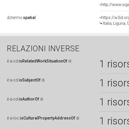
dcterms:
spatial
<https://w3id.
Italia, Liguria
RELAZIONI INVERSE
1 risor
è
a-cd:
isRelatedWorkSituationOf
di
1 risor
è
a-cd:
isSubjectOf
di
1 risor
è
a-cd:
isAuthorOf
di
1 risor
è
a-loc:
isCulturalPropertyAddressOf
di