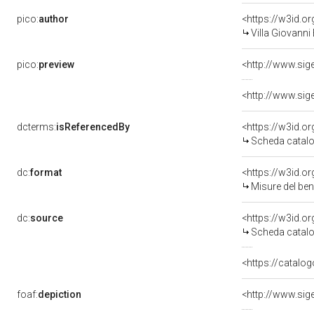
pico:
author
<https://w3id.
Villa Giovanni
pico:
preview
dcterms:
isReferencedBy
<https://w3id.
Scheda catalo
dc:
format
<https://w3id.
Misure del be
dc:
source
<https://w3id.
Scheda catalo
<https://catalog
foaf:
depiction