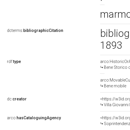
marmo 
biblio
dcterms:
bibliographicCitation
1893
rdf:
type
arco:HistoricOrA
Bene Storico o
arco:MovableCul
Bene mobile
dc:
creator
<https://w3id.
Villa Giovanni
arco:
hasCataloguingAgency
<https://w3id.
Soprintendenza 