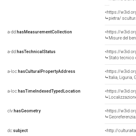
<https://w3id.o
pietra/ scultur
a-dd:
hasMeasurementCollection
<https://w3id.
Misure del be
a-dd:
hasTechnicalStatus
<https://w3id.o
Stato tecnico
a-loc:
hasCulturalPropertyAddress
<https://w3id.
Italia, Liguria
a-loc:
hasTimeIndexedTypedLocation
<https://w3id.
Localizzazione
clv:
hasGeometry
<https://w3id.
Georeferenzia
dc:
subject
<http://culturai