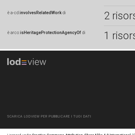
2 risor
è
a-cd:
involvesRelatedWork
di
1 risor
è
arco:
isHeritageProtectionAgencyOf
di
SCARICA LODVIEW PER PUBBLICARE I TUOI DATI