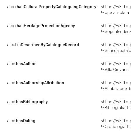
arco:
hasCulturalPropertyCataloguingCategory
<https://w3id.o
opera isolata
arco:
hasHeritageProtectionAgency
<https://w3id.
Soprintendenza Arche
a-cat:
isDescribedByCatalogueRecord
<https://w3id.
Scheda catalo
a-cd:
hasAuthor
<https://w3id.
Villa Giovanni
a-cd:
hasAuthorshipAttribution
<https://w3id.o
Attribuzione d
a-cd:
hasBibliography
<https://w3id.o
Bibliografia 1
a-cd:
hasDating
<https://w3id.
Cronologia 1 