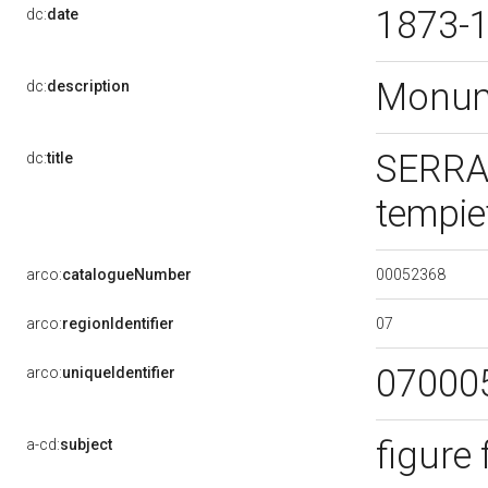
1873-
dc:
date
Monum
dc:
description
SERRA
dc:
title
tempie
00052368
arco:
catalogueNumber
07
arco:
regionIdentifier
07000
arco:
uniqueIdentifier
figure
a-cd:
subject