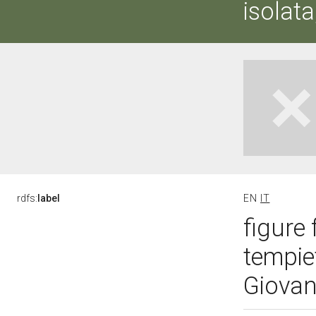
isolat
rdfs:
label
EN
IT
figure
tempiet
Giovan