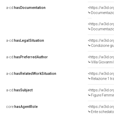
a-cd:
hasDocumentation
Documentazion
Documentazion
a-cd:
hasLegalSituation
<https://w3id.o
Condizione giu
a-cd:
hasPreferredAuthor
<https://w3id.
Villa Giovanni
a-cd:
hasRelatedWorkSituation
Relazione 1 tr
a-cd:
hasSubject
<https://w3id.
Figure Femmin
core:
hasAgentRole
<https://w3id.
Ente schedatore d