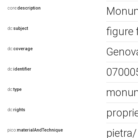
Monum
core:
description
figure
dc:
subject
Genov
dc:
coverage
07000
dc:
identifier
monume
dc:
type
propri
dc:
rights
pietra
pico:
materialAndTechnique