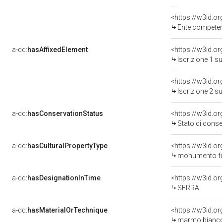
<https://w3id.o
Ente competente per tute
a-dd:
hasAffixedElement
<https://w3id.o
Iscrizione 1 s
<https://w3id.o
Iscrizione 2 s
a-dd:
hasConservationStatus
<https://w3id.o
Stato di cons
a-dd:
hasCulturalPropertyType
<https://w3id.
monumento fu
a-dd:
hasDesignationInTime
<https://w3id.
SERRA
a-dd:
hasMaterialOrTechnique
<https://w3id.o
marmo bianco/