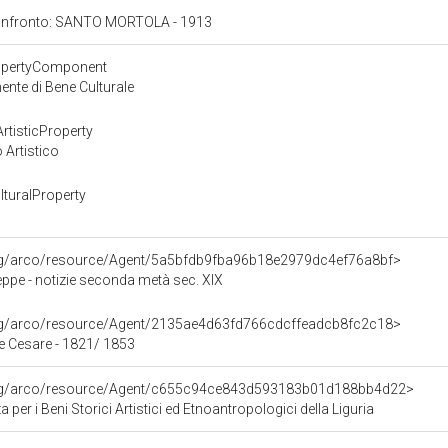
 confronto: SANTO MORTOLA - 1913
ropertyComponent
nte di Bene Culturale
rtisticProperty
 Artistico
turalProperty
org/arco/resource/Agent/5a5bfdb9fba96b18e2979dc4ef76a8bf>
ppe - notizie seconda metà sec. XIX
org/arco/resource/Agent/2135ae4d63fd766cdcffeadcb8fc2c18>
le Cesare - 1821/ 1853
org/arco/resource/Agent/c655c94ce843d593183b01d188bb4d22>
per i Beni Storici Artistici ed Etnoantropologici della Liguria