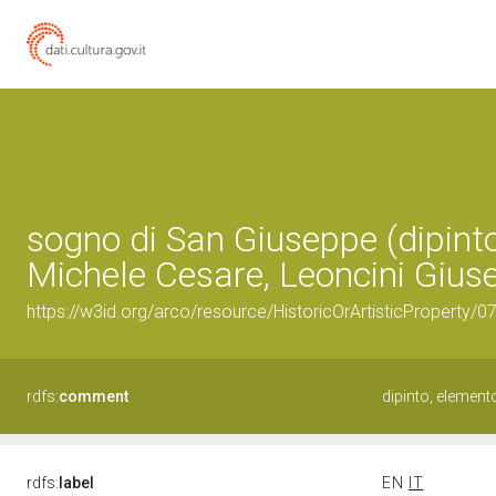
sogno di San Giuseppe (dipinto
Michele Cesare, Leoncini Gius
https://w3id.org/arco/resource/HistoricOrArtisticProperty
rdfs:
comment
dipinto, elemen
rdfs:
label
EN
IT