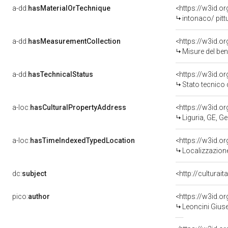
a-dd:
hasMaterialOrTechnique
<https://w3id.o
intonaco/ pitt
a-dd:
hasMeasurementCollection
<https://w3id.
Misure del be
a-dd:
hasTechnicalStatus
<https://w3id.o
Stato tecnico
a-loc:
hasCulturalPropertyAddress
<https://w3id.
Liguria, GE, G
a-loc:
hasTimeIndexedTypedLocation
<https://w3id.
Localizzazione
dc:
subject
<http://culturai
pico:
author
<https://w3id.
Leoncini Giuse