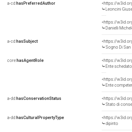
a-cd:
hasPreferredAuthor
<https://w3id.
Leoncini Giuse
<https://w3id.
Danielli Miche
a-cd:
hasSubject
<https://w3id.
Sogno Di San
core:
hasAgentRole
<https://w3id.
Ente schedator
<https://w3id.o
Ente competente
a-dd:
hasConservationStatus
<https://w3id.o
Stato di cons
a-dd:
hasCulturalPropertyType
<https://w3id.
dipinto