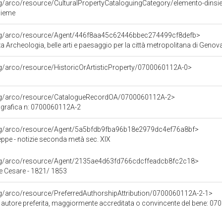
rg/arco/resource/CulturalPropertyCataloguingCategory/elemento-dins
sieme
org/arco/resource/Agent/446f8aa45c62446bbec274499cf8defb>
 Archeologia, belle arti e paesaggio per la città metropolitana di Genova
rg/arco/resource/HistoricOrArtisticProperty/0700060112A-0>
org/arco/resource/CatalogueRecordOA/0700060112A-2>
grafica n: 0700060112A-2
org/arco/resource/Agent/5a5bfdb9fba96b18e2979dc4ef76a8bf>
ppe - notizie seconda metà sec. XIX
org/arco/resource/Agent/2135ae4d63fd766cdcffeadcb8fc2c18>
le Cesare - 1821/ 1853
rg/arco/resource/PreferredAuthorshipAttribution/0700060112A-2-1>
i autore preferita, maggiormente accreditata o convincente del bene: 0