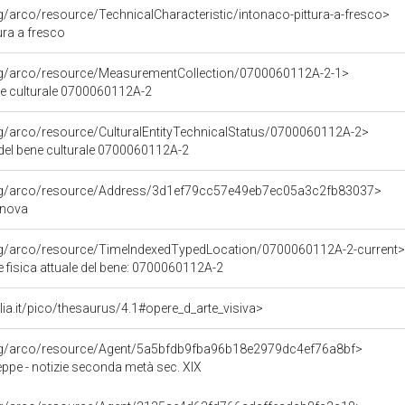
rg/arco/resource/TechnicalCharacteristic/intonaco-pittura-a-fresco>
ura a fresco
org/arco/resource/MeasurementCollection/0700060112A-2-1>
ne culturale 0700060112A-2
rg/arco/resource/CulturalEntityTechnicalStatus/0700060112A-2>
 del bene culturale 0700060112A-2
org/arco/resource/Address/3d1ef79cc57e49eb7ec05a3c2fb83037>
enova
org/arco/resource/TimeIndexedTypedLocation/0700060112A-2-current>
 fisica attuale del bene: 0700060112A-2
talia.it/pico/thesaurus/4.1#opere_d_arte_visiva>
org/arco/resource/Agent/5a5bfdb9fba96b18e2979dc4ef76a8bf>
ppe - notizie seconda metà sec. XIX