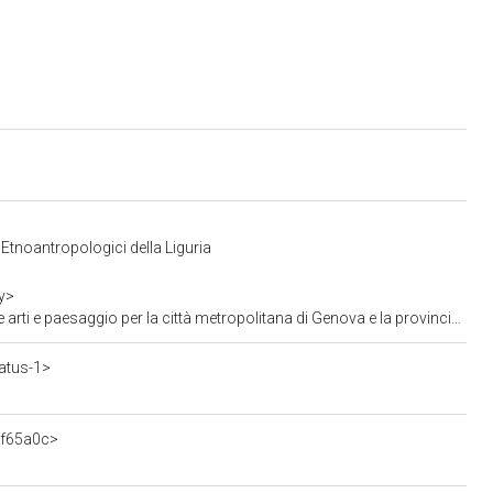
 Etnoantropologici della Liguria
y>
esaggio per la città metropolitana di Genova e la provincia di La Spezia
atus-1>
3f65a0c>