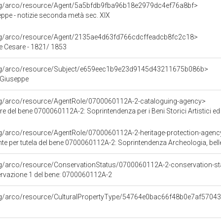
org/arco/resource/Agent/5a5bfdb9fba96b18e2979dc4ef76a8bf>
ppe - notizie seconda metà sec. XIX
org/arco/resource/Agent/2135ae4d63fd766cdcffeadcb8fc2c18>
le Cesare - 1821/ 1853
org/arco/resource/Subject/e659eec1b9e23d9145d43211675b086b>
 Giuseppe
org/arco/resource/AgentRole/0700060112A-2-cataloguing-agency>
e del bene 0700060112A-2: Soprintendenza per i Beni Storici Artistici ed
rg/arco/resource/AgentRole/0700060112A-2-heritage-protection-agenc
 per tutela del bene 0700060112A-2: Soprintendenza Archeologia, belle arti e pa
rg/arco/resource/ConservationStatus/0700060112A-2-conservation-st
ervazione 1 del bene: 0700060112A-2
org/arco/resource/CulturalPropertyType/54764e0bac66f48b0e7af5704