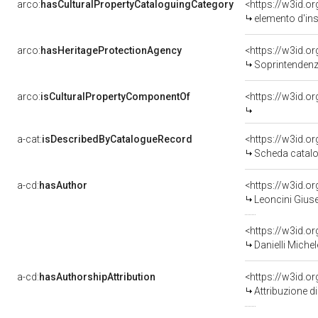
arco:
hasCulturalPropertyCataloguingCategory
<https://w3id.o
elemento d'in
arco:
hasHeritageProtectionAgency
<https://w3id.
Soprintendenza
arco:
isCulturalPropertyComponentOf
<https://w3id.o
a-cat:
isDescribedByCatalogueRecord
<https://w3id.
Scheda catalo
a-cd:
hasAuthor
<https://w3id.
Leoncini Giuse
<https://w3id.
Danielli Miche
a-cd:
hasAuthorshipAttribution
<https://w3id.o
Attribuzione d