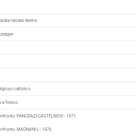
mpata navata destra
iuseppe
2
eligioso cattolico
a a fresco
 confronto: PANCRAZI-CASTELNOVI - 1971
confronto: MAGNANI L - 1976