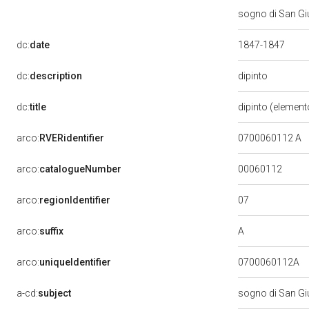
sogno di San Giu
dc:
date
1847-1847
dipinto
dc:
description
dc:
title
dipinto (element
arco:
RVERidentifier
0700060112 A
00060112
arco:
catalogueNumber
07
arco:
regionIdentifier
A
arco:
suffix
arco:
uniqueIdentifier
0700060112A
a-cd:
subject
sogno di San G