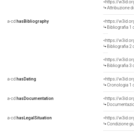
<https://w3id.o
Attribuzione d
a-cd:
hasBibliography
<https://w3id.o
Bibliografia 1
<https://w3id.o
Bibliografia 2
<https://w3id.o
Bibliografia 3
a-cd:
hasDating
<https://w3id.
Cronologia 1 
a-cd:
hasDocumentation
<https://w3id.
Documentazion
a-cd:
hasLegalSituation
<https://w3id.or
Condizione giu