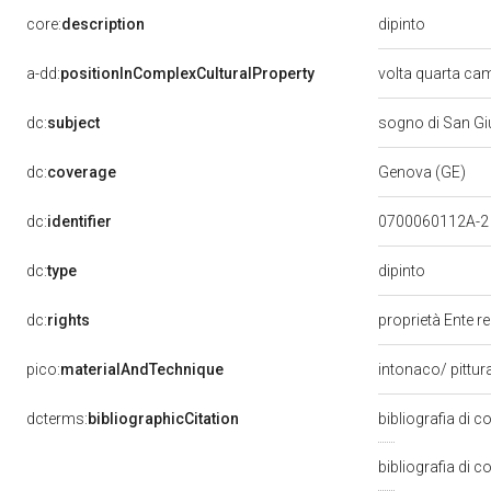
dipinto
core:
description
a-dd:
positionInComplexCulturalProperty
volta quarta ca
dc:
subject
sogno di San G
dc:
coverage
Genova (GE)
dc:
identifier
0700060112A-
dipinto
dc:
type
dc:
rights
proprietà Ente r
pico:
materialAndTechnique
intonaco/ pittur
dcterms:
bibliographicCitation
bibliografia di
bibliografia di 