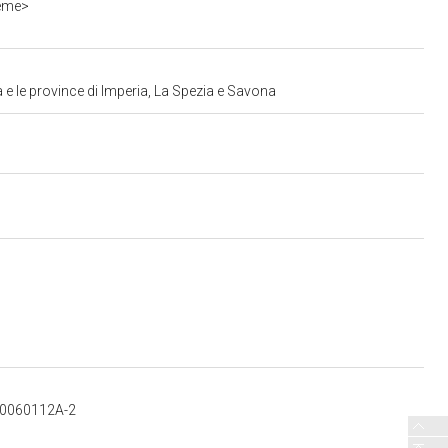
ieme>
 e le province di Imperia, La Spezia e Savona
700060112A-2