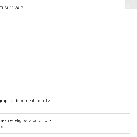
700060112A-2
graphic-documentation-1>
a-ente-religioso-cattolico>
ico