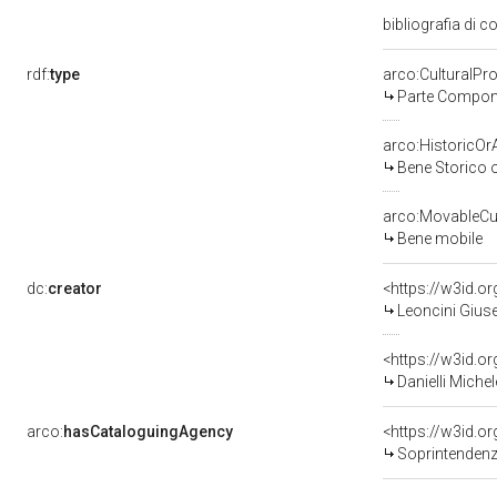
bibliografia di
rdf:
type
arco:CulturalP
Parte Compone
arco:HistoricOrA
Bene Storico o
arco:MovableCul
Bene mobile
dc:
creator
<https://w3id.
Leoncini Giuse
<https://w3id.
Danielli Miche
arco:
hasCataloguingAgency
<https://w3id.
Soprintendenza 