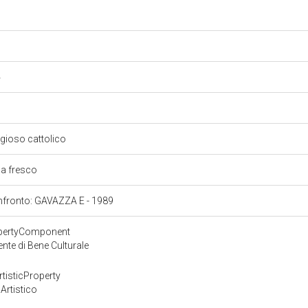
4
ligioso cattolico
 a fresco
confronto: GAVAZZA E - 1989
opertyComponent
te di Bene Culturale
tisticProperty
Artistico