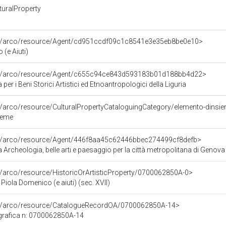
uralProperty
rg/arco/resource/Agent/cd951ccdf09c1c8541e3e35eb8be0e10>
(e Aiuti)
org/arco/resource/Agent/c655c94ce843d593183b01d188bb4d22>
per i Beni Storici Artistici ed Etnoantropologici della Liguria
g/arco/resource/CulturalPropertyCataloguingCategory/elemento-dinsi
ieme
rg/arco/resource/Agent/446f8aa45c62446bbec274499cf8defb>
Archeologia, belle arti e paesaggio per la città metropolitana di Genova 
g/arco/resource/HistoricOrArtisticProperty/0700062850A-0>
i Piola Domenico (e aiuti) (sec. XVII)
rg/arco/resource/CatalogueRecordOA/0700062850A-14>
grafica n: 0700062850A-14