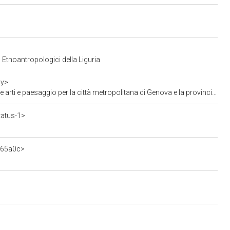
 Etnoantropologici della Liguria
cy>
aesaggio per la città metropolitana di Genova e la provincia di La Spezia
tatus-1>
f65a0c>