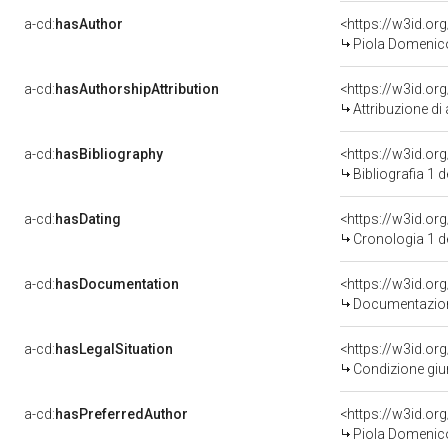
a-cd:
hasAuthor
<https://w3id.o
Piola Domenico 
a-cd:
hasAuthorshipAttribution
<https://w3id.or
Attribuzione d
a-cd:
hasBibliography
<https://w3id.o
Bibliografia 1 
a-cd:
hasDating
<https://w3id.o
Cronologia 1 
a-cd:
hasDocumentation
<https://w3id.o
Documentazione
a-cd:
hasLegalSituation
<https://w3id.or
Condizione giur
a-cd:
hasPreferredAuthor
<https://w3id.o
Piola Domenico 