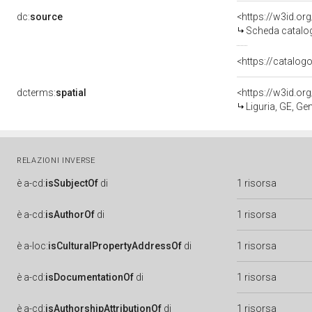
dc:
source
<https://w3id.o
Scheda catalo
<https://catalogo
dcterms:
spatial
<https://w3id.o
Liguria, GE, G
RELAZIONI INVERSE
è
a-cd:
isSubjectOf
di
1 risorsa
è
a-cd:
isAuthorOf
di
1 risorsa
è
a-loc:
isCulturalPropertyAddressOf
di
1 risorsa
è
a-cd:
isDocumentationOf
di
1 risorsa
è
a-cd:
isAuthorshipAttributionOf
di
1 risorsa