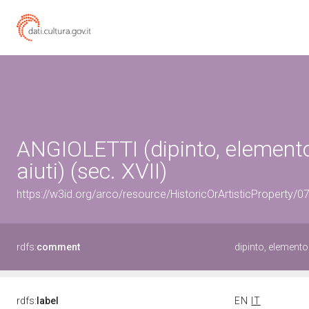
ANGIOLETTI (dipinto, elemento
aiuti) (sec. XVII)
https://w3id.org/arco/resource/HistoricOrArtisticProperty
rdfs:
comment
dipinto, element
rdfs:
label
EN
IT