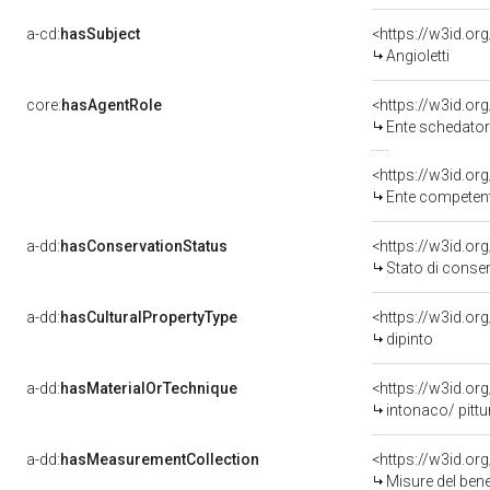
a-cd:
hasSubject
<https://w3id.o
Angioletti
core:
hasAgentRole
<https://w3id.o
Ente schedatore
<https://w3id.o
Ente competente 
a-dd:
hasConservationStatus
<https://w3id.o
Stato di conse
a-dd:
hasCulturalPropertyType
<https://w3id.o
dipinto
a-dd:
hasMaterialOrTechnique
<https://w3id.or
intonaco/ pittu
a-dd:
hasMeasurementCollection
<https://w3id.o
Misure del ben