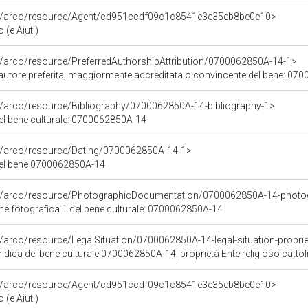
rg/arco/resource/Agent/cd951ccdf09c1c8541e3e35eb8be0e10>
(e Aiuti)
g/arco/resource/PreferredAuthorshipAttribution/0700062850A-14-1>
i autore preferita, maggiormente accreditata o convincente del bene: 0
rg/arco/resource/Bibliography/0700062850A-14-bibliography-1>
del bene culturale: 0700062850A-14
rg/arco/resource/Dating/0700062850A-14-1>
del bene 0700062850A-14
rg/arco/resource/PhotographicDocumentation/0700062850A-14-photo
 fotografica 1 del bene culturale: 0700062850A-14
g/arco/resource/LegalSituation/0700062850A-14-legal-situation-propriet
idica del bene culturale 0700062850A-14: proprietà Ente religioso cattol
rg/arco/resource/Agent/cd951ccdf09c1c8541e3e35eb8be0e10>
(e Aiuti)