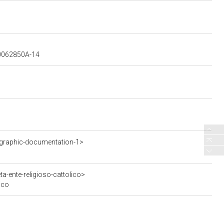
700062850A-14
graphic-documentation-1>
a-ente-religioso-cattolico>
ico