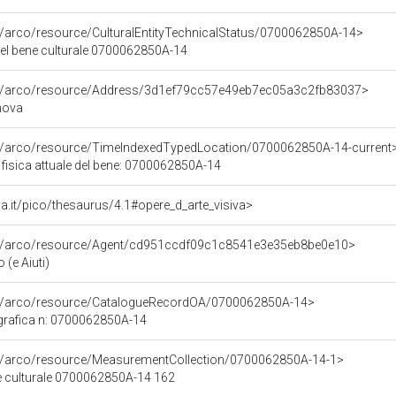
g/arco/resource/CulturalEntityTechnicalStatus/0700062850A-14>
del bene culturale 0700062850A-14
rg/arco/resource/Address/3d1ef79cc57e49eb7ec05a3c2fb83037>
enova
rg/arco/resource/TimeIndexedTypedLocation/0700062850A-14-current
 fisica attuale del bene: 0700062850A-14
alia.it/pico/thesaurus/4.1#opere_d_arte_visiva>
rg/arco/resource/Agent/cd951ccdf09c1c8541e3e35eb8be0e10>
(e Aiuti)
rg/arco/resource/CatalogueRecordOA/0700062850A-14>
grafica n: 0700062850A-14
rg/arco/resource/MeasurementCollection/0700062850A-14-1>
e culturale 0700062850A-14 162