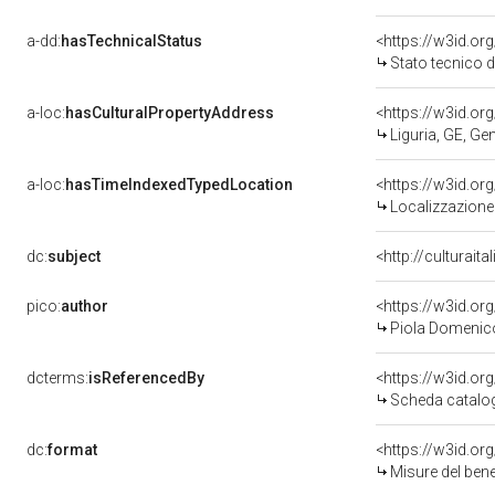
a-dd:
hasTechnicalStatus
<https://w3id.or
Stato tecnico 
a-loc:
hasCulturalPropertyAddress
<https://w3id.o
Liguria, GE, G
a-loc:
hasTimeIndexedTypedLocation
<https://w3id.o
Localizzazione
dc:
subject
<http://culturait
pico:
author
<https://w3id.o
Piola Domenico 
dcterms:
isReferencedBy
<https://w3id.o
Scheda catalo
dc:
format
<https://w3id.o
Misure del ben