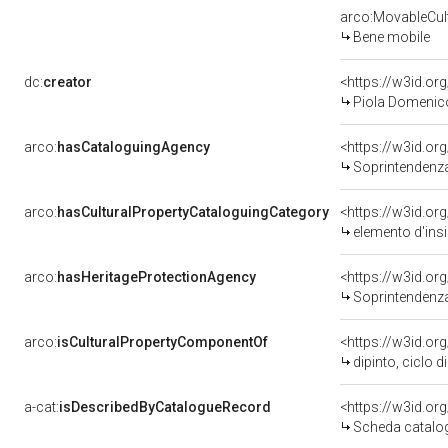
arco:MovableCult
Bene mobile
dc:
creator
<https://w3id.o
Piola Domenico 
arco:
hasCataloguingAgency
<https://w3id.
Soprintendenza 
arco:
hasCulturalPropertyCataloguingCategory
<https://w3id.or
elemento d'ins
arco:
hasHeritageProtectionAgency
<https://w3id.o
Soprintendenza 
arco:
isCulturalPropertyComponentOf
<https://w3id.or
dipinto, ciclo d
a-cat:
isDescribedByCatalogueRecord
<https://w3id.o
Scheda catalo