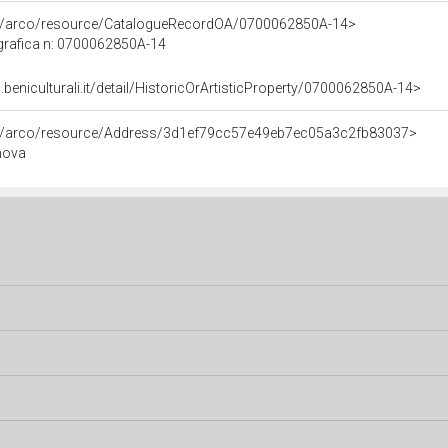
rg/arco/resource/CatalogueRecordOA/0700062850A-14>
grafica n: 0700062850A-14
.beniculturali.it/detail/HistoricOrArtisticProperty/0700062850A-14>
rg/arco/resource/Address/3d1ef79cc57e49eb7ec05a3c2fb83037>
enova