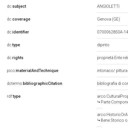
dc:
subject
ANGIOLETTI
dc:
coverage
Genova (GE)
dc:
identifier
0700062850A-1
dipinto
dc:
type
dc:
rights
proprietà Ente re
pico:
materialAndTechnique
intonaco/ pittura
dcterms:
bibliographicCitation
bibliografia di 
rdf:
type
arco:CulturalPr
Parte Componen
arco:HistoricOrAr
Bene Storico o 