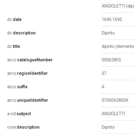
ANGIOLETTI (dipin
dc:
date
1695-1695
Dipinto
dc:
description
dc:
title
dipinto (element
00062850
arco:
catalogueNumber
07
arco:
regionIdentifier
A
arco:
suffix
arco:
uniqueIdentifier
0700062850A
a-cd:
subject
ANGIOLETTI
Dipinto
core:
description