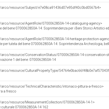
rg/arco/resource/Subject/e7e08ca91436d07e95df40c0bd0567b4>
rg/arco/resource/AgentRole/0700062850A-14-cataloguing-agency>
 del bene 0700062850A-14: Soprintendenza per i Beni Storici Artistici ed
rg/arco/resource/AgentRole/0700062850A-14-heritage-protection-agen
per tutela del bene 0700062850A-14: Soprintendenza Archeologia, belle arti e p
rg/arco/resource/ConservationStatus/0700062850A-14-conservation-s
rvazione 1 del bene: 0700062850A-14
rg/arco/resource/CulturalPropertyType/54764e0bac66f48b0e7af57043
g/arco/resource/TechnicalCharacteristic/intonaco-pittura-a-fresco>
ra a fresco
rg/arco/resource/MeasurementCollection/0700062850A-14-1>
e culturale 0700062850A-14 162