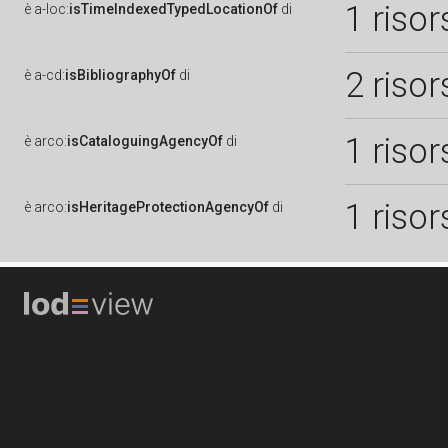
1 risor
è
a-loc:
isTimeIndexedTypedLocationOf
di
2 risor
è
a-cd:
isBibliographyOf
di
1 risor
è
arco:
isCataloguingAgencyOf
di
1 risor
è
arco:
isHeritageProtectionAgencyOf
di