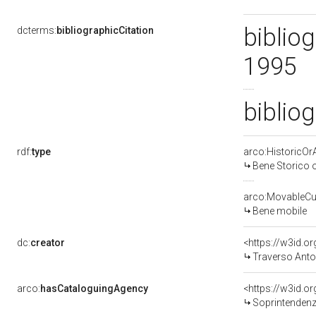
bibliog
dcterms:
bibliographicCitation
1995
bibliog
rdf:
type
arco:HistoricOrA
Bene Storico o
arco:MovableCul
Bene mobile
dc:
creator
<https://w3id.
Traverso Anto
arco:
hasCataloguingAgency
<https://w3id.
Soprintendenza 