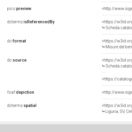
pico:
preview
dcterms:
isReferencedBy
<https://w3id.
Scheda catalo
dc:
format
<https://w3id.
Misure del be
dc:
source
<https://w3id.
Scheda catalo
<https://catalog
foaf:
depiction
dcterms:
spatial
<https://w3id.
Liguria, SV, Cel