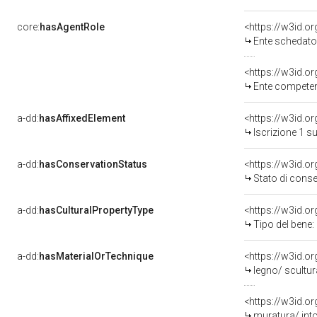
core:
hasAgentRole
<https://w3id.
Ente schedatore d
<https://w3id.o
Ente competente per 
a-dd:
hasAffixedElement
<https://w3id.o
Iscrizione 1 s
a-dd:
hasConservationStatus
<https://w3id.o
Stato di cons
a-dd:
hasCulturalPropertyType
Tipo del bene:
a-dd:
hasMaterialOrTechnique
<https://w3id.o
legno/ scultur
<https://w3id.o
muratura/ into