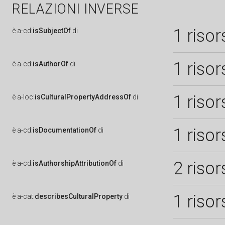
RELAZIONI INVERSE
1 risor
è
a-cd:
isSubjectOf
di
1 risor
è
a-cd:
isAuthorOf
di
1 risor
è
a-loc:
isCulturalPropertyAddressOf
di
1 risor
è
a-cd:
isDocumentationOf
di
2 risor
è
a-cd:
isAuthorshipAttributionOf
di
1 risor
è
a-cat:
describesCulturalProperty
di