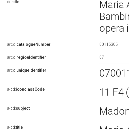
Maria 
dc:
title
Bambin
opera 
00115305
arco:
catalogueNumber
07
arco:
regionIdentifier
07001
arco:
uniqueIdentifier
11 F4 
a-cd:
iconclassCode
Madon
a-cd:
subject
a-cd:
title