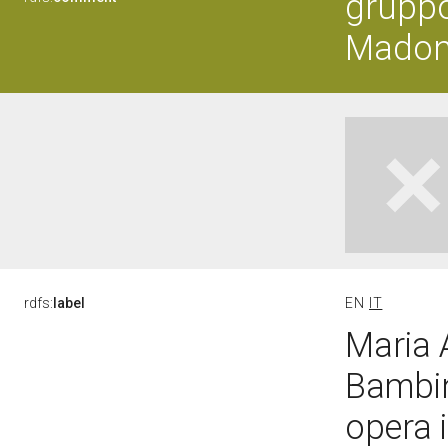
gruppo
Madon
rdfs:
label
EN
IT
Maria 
Bambin
opera i