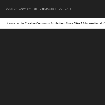
SCARICA LODVIEW PER PUBBLICARE I TUOI DATI
Licensed under
Creative Commons Attribution-ShareAlike 4.0 International
(C