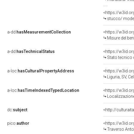
<https://w3id.o
stucco/ modell
a-dd:
hasMeasurementCollection
<https://w3id.
Misure del be
a-dd:
hasTechnicalStatus
<https://w3id.o
Stato tecnico
a-loc:
hasCulturalPropertyAddress
<https://w3id.
Liguria, SV, Cel
a-loc:
hasTimeIndexedTypedLocation
<https://w3id.
Localizzazione
dc:
subject
<http://culturai
pico:
author
<https://w3id.
Traverso Anto