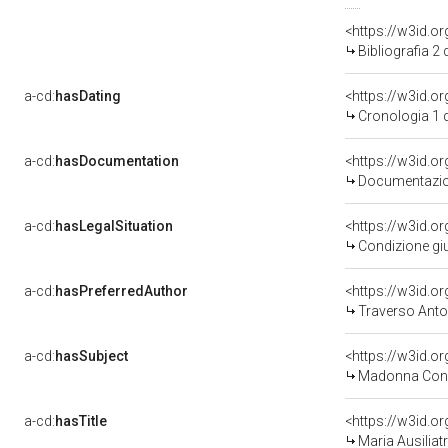
<https://w3id.o
Bibliografia 2
a-cd:
hasDating
<https://w3id.
Cronologia 1 
a-cd:
hasDocumentation
Documentazion
a-cd:
hasLegalSituation
Condizione giu
a-cd:
hasPreferredAuthor
<https://w3id.
Traverso Anto
a-cd:
hasSubject
<https://w3id.
Madonna Con 
a-cd:
hasTitle
<https://w3id.o
Maria Ausiliatr