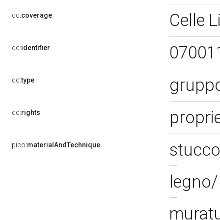
Celle 
dc:
coverage
07001
dc:
identifier
gruppo
dc:
type
proprie
dc:
rights
stucco
pico:
materialAndTechnique
legno/
muratu