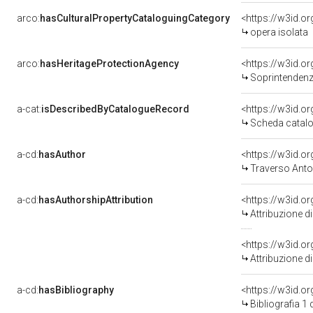
arco:
hasCulturalPropertyCataloguingCategory
<https://w3id.o
opera isolata
arco:
hasHeritageProtectionAgency
<https://w3id.
Soprintendenza
a-cat:
isDescribedByCatalogueRecord
<https://w3id.
Scheda catalo
a-cd:
hasAuthor
<https://w3id.
Traverso Anto
a-cd:
hasAuthorshipAttribution
Attribuzione d
<https://w3id.o
Attribuzione d
a-cd:
hasBibliography
<https://w3id.o
Bibliografia 1