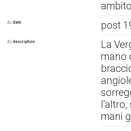
ambito
post 1
dc:
date
La Verg
dc:
description
mano d
bracci
angiol
sorreg
l'altro
mani g