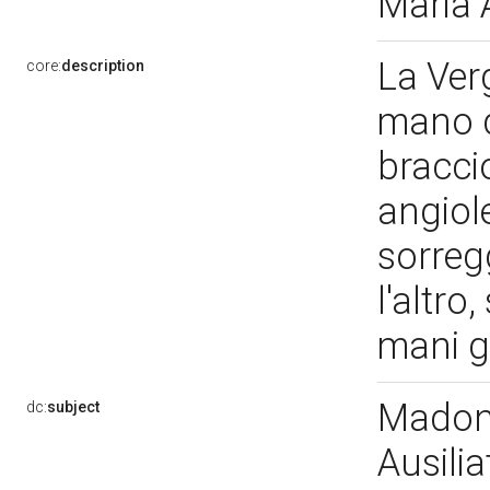
Maria 
La Verg
core:
description
mano d
bracci
angiol
sorreg
l'altro
mani g
Madonn
dc:
subject
Ausilia